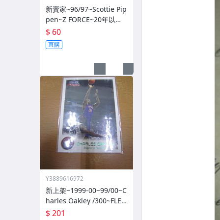
新賣家~96/97~Scottie Pip
pen~Z FORCE~20年以上
歷史~無限量~
$ 60
直購
Y3889616972
新上架~1999-00~99/00~C
harles Oakley /300~FLEE
R~~限量/300~1060114-1
$ 201