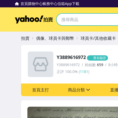
首頁
購物中心
帳務中心
信箱
App下載
Yahoo拍賣
拍賣
偶像、球員卡與郵幣
球員卡/其他收藏卡
Y3889616972
實名驗證
Y3889616972
粉絲數
659
8小
正評
100.0%
(
1181
)
首頁主打
商品分類
直
sign
偶像、球員卡與郵幣