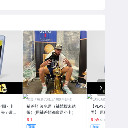
NEXT
球員卡每週六晚上10點半結標
PLAYCARD 101鑑定團
定團 - 卡
補差額 湊免運（補競標未結
【PLAYCARD 101鑑
夾 / 磁鐵
帳）(用補差額都會送小卡）
固】 原廠原裝 磁鐵卡
H130
殼 尺寸：55pt / CPH
$ 1
$ 55
69折
$ 80
直購
直購