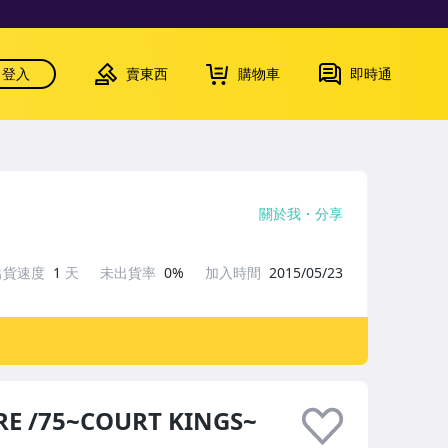
登入
賣東西
購物車
即時通
關於我
分享
出貨速度
1
天
未出貨率
0%
加入時間
2015/05/23
 /75~COURT KINGS~