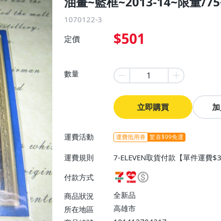
油畫~藍框~2013-14~限量/75
1070122-3
$501
定價
數量
立即購買
加
運費活動
運費抵用券
驚喜$99免運
運費規則
7-ELEVEN取貨付款【單件運費$
費】、7-ELEVEN取貨不付款
付款方式
運費$60、滿50件或消費滿$30
0、滿30件或消費滿$30000免
全新品
商品狀況
高雄市
所在地區