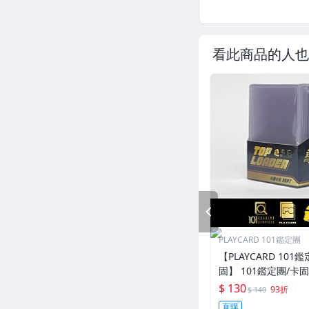
看此商品的人也
PREV
PLAYCARD 101鑑定團
【PLAYCARD 101鑑
固】 101鑑定團/卡
一般卡夾 / 塑膠殼 尺
$ 130
93折
$ 140
直購