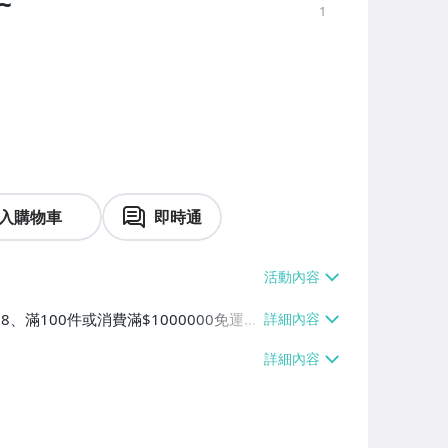
~
1
入購物車
即時通
38、滿100件或消費滿$1000000免運
【單件運費$38】、萊爾富取貨付款【單件
0000免運費】、郵局掛號【單件運費$5
運費】