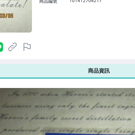
101412704217
商品編號
7-ELEVEN 運費只要
38
元
不限金額、筆數，筆筆優惠無限次！
商品資訊