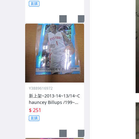
直購
Y3889616972
新上架~2013-14~13/14~C
hauncey Billups /199~PR
IZM~SILVER~藍亮~限量/1
$ 251
99~1060114-1
直購