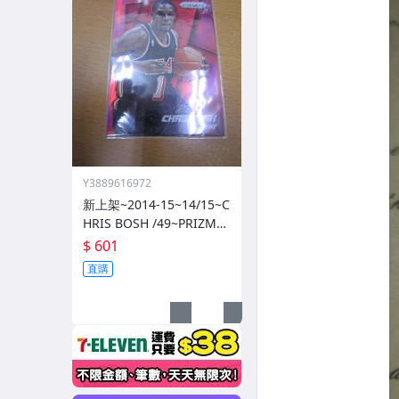
Y3889616972
新上架~2014-15~14/15~C
HRIS BOSH /49~PRIZM~S
ILVER~紅亮~低限量/49~1
$ 601
060114-1
直購