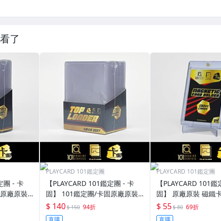
看了
PLAYCARD 101鑑定團
PLAYCARD 101鑑定團
定團 - 卡
【PLAYCARD 101鑑定團 - 卡
【PLAYCARD 101鑑
固原廠原裝
固】 101鑑定團/卡固原廠原裝
固】 原廠原裝 磁鐵卡
寸：35pt
一般卡夾 / 塑膠殼 尺寸：55pt
殼 尺寸：130pt / CP
$ 140
$ 55
94折
69折
$ 150
$ 80
直購
直購