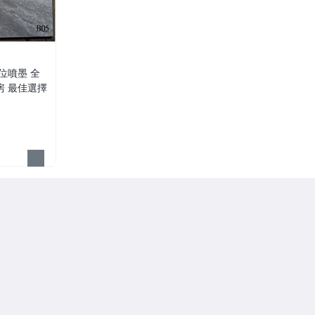
數位噴墨 全
房 最佳選擇