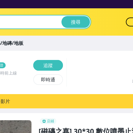
搜尋
/地磚/地板
追蹤
證
小時前上線
即時通
播影片
店鋪
[磁磚之嘉] 30*30 數位噴墨