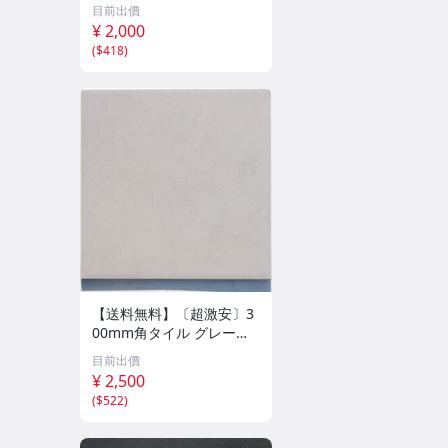
目前出價
¥ 2,000
(
$418
)
【送料無料】〔超激安〕3
00mm角タイル グレー・
マット [ケース販売 16ピ
目前出價
ース入]
¥ 2,500
(
$522
)