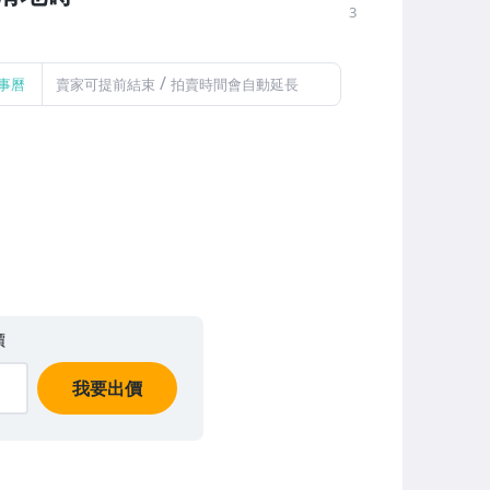
3
/
事曆
賣家可提前結束
拍賣時間會自動延長
價
我要出價