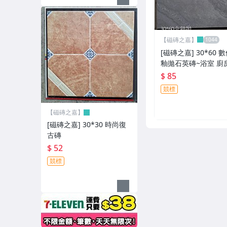
【磁磚之嘉】
[磁磚之嘉] 30*60 
釉拋石英磚~浴室 廚
$ 85
競標
【磁磚之嘉】
[磁磚之嘉] 30*30 時尚復
古磚
$ 52
競標