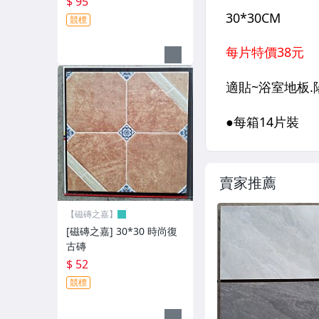
$ 95
50*50 施釉 / 復古磚
競標
30*60 地/ 壁
60*60 / 80*80地磚
二丁掛 出清
3.6寸.大口磚
琉璃
安心生活館-家具
賣家推薦
其它
【磁磚之嘉】
[磁磚之嘉] 30*30 時尚復
古磚
$ 52
競標