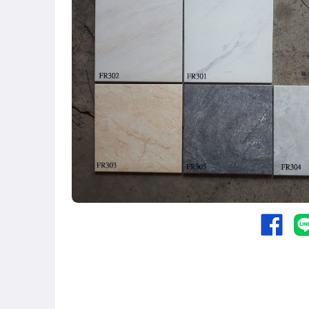
花磚
清倉便宜賣
促銷
新品上架
六角磚
仿文化石
仿木紋磚
6*22.7 外牆二丁掛
腰帶出清
腰帶磚
1.5*1.5 馬賽克