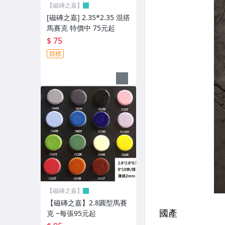
15*15 20*20 15*30 30*30
【磁磚之嘉】
[磁磚之嘉] 2.35*2.35 混搭
25*25 地磚 / 復古磚
馬賽克 特價中 75元起
$ 75
樓梯磚
競標
20*20亮白壁磚
20*30 壁磚
25*33 壁磚
25*40 壁磚
30*30 陶磚(尺二磚)
30*30 復古磚
40*40 地磚 / 復古磚
【磁磚之嘉】
【磁磚之嘉】2.8圓型馬賽
45*45 地磚
克 ~每張95元起