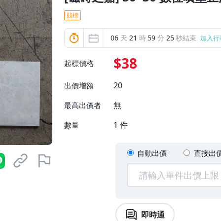
競標
06
天
21
時
59
分
23
秒結束
加入行
$38
起標價格
20
出價增額
無
最高出價者
1
件
數量
自動出價
直接出
即時通