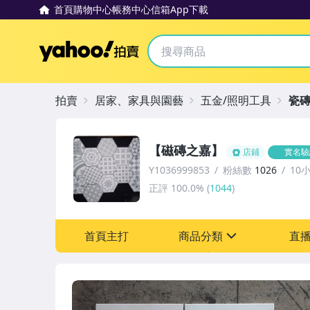
首頁
購物中心
帳務中心
信箱
App下載
Yahoo拍賣
拍賣
居家、家具與園藝
五金/照明工具
瓷磚
【磁磚之嘉】
店鋪
實名驗
Y1036999853
粉絲數
1026
10
正評
100.0%
(
1044
)
首頁主打
商品分類
直
sign