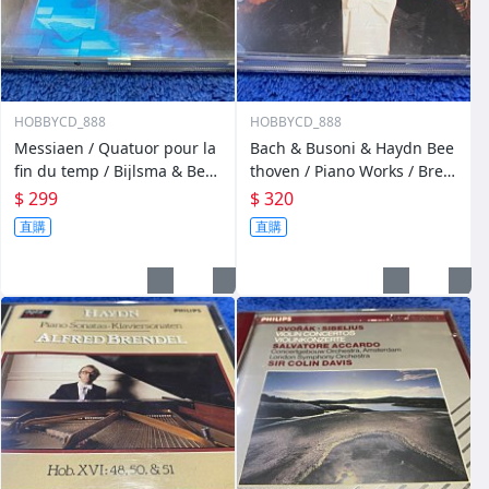
HOBBYCD_888
HOBBYCD_888
Messiaen / Quatuor pour la
Bach & Busoni & Haydn Bee
fin du temp / Bijlsma & Beth
thoven / Piano Works / Bren
s & Pieterson & De Leeuw
del
$ 299
$ 320
直購
直購