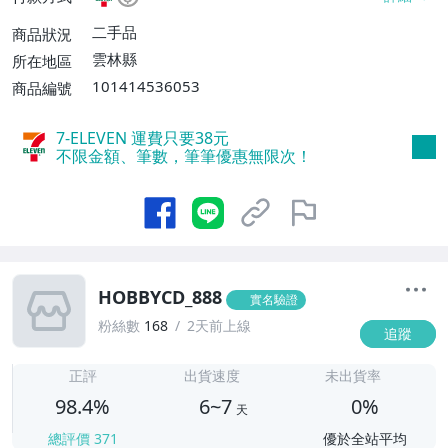
件運費$160、滿8件或消費滿$5000免運
費】、郵局掛號【單件運費$80、滿8件或
二手品
商品狀況
消費滿$5000免運費】
雲林縣
所在地區
101414536053
商品編號
7-ELEVEN 運費只要
38
元
不限金額、筆數，筆筆優惠無限次！
HOBBYCD_888
實名驗證
粉絲數
168
2天前上線
追蹤
6
正評
出貨速度
未出貨率
98.4%
6~7
0%
天
總評價
371
優於全站平均