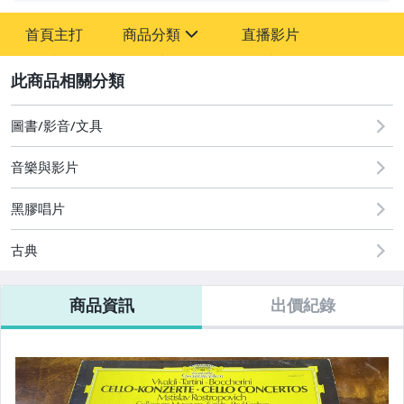
首頁主打
商品分類
直播影片
sign
2
圖書/影音/文具
圖書/影音/文具
音樂與影片
黑膠唱片
古典
商品資訊
出價紀錄