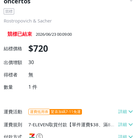
oncertos
競標
Rostropovich & Sacher
競標已結束
2026/06/23 00:09:00
$720
結標價格
30
出價增額
無
得標者
1
件
數量
運費活動
運費抵用券
驚喜加碼7-11免運
運費規則
7-ELEVEN取貨付款【單件運費$38、滿8件
或消費滿$5000免運費】、宅配/貨運【單
付款方式