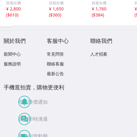
ル バトル マー
NE NACHTMUSI
集 第１集 非売
目前出價
目前出價
目前出價
ラー 交響曲第４
K
品
¥ 2,800
¥ 1,650
¥ 1,760
¥
番 マゼール絶頂
(
$610
)
(
$360
)
(
$384
)
(
期の録音
關於我們
客服中心
聯絡我們
新聞中心
常見問答
人才招募
服務說明
聯絡客服
最新公告
手機逛拍賣，購物更便利
商品降價通知
買賣即時溝通
商品到貨動態