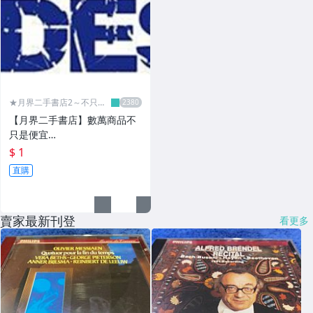
★月界二手書店2～不只是
便宜...★
【月界二手書店】數萬商品不
只是便宜…
$ 1
直購
賣家最新刊登
看更多