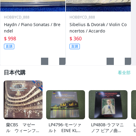
HOBBYCD_888
HOBBYCD_888
Haydn / Piano Sonatas / Bre
Sibelius & Dvorak / Violin Co
ndel
ncertos / Accardo
$ 998
$ 360
直購
直購
日本代購
看全部
蘭CBS マゼー
LP4796-モーツァ
LP4808-ラフマニ
ル ウィーンフィ
ルト EINE KLEI
ノフ ピアノ曲全