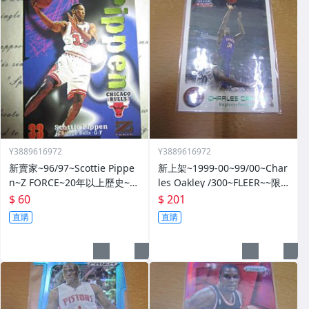
Y3889616972
Y3889616972
新賣家~96/97~Scottie Pippe
新上架~1999-00~99/00~Char
n~Z FORCE~20年以上歷史~無
les Oakley /300~FLEER~~限
限量~
量/300~1060114-1
$ 60
$ 201
直購
直購