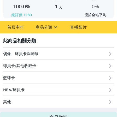
100.0%
1
0%
天
總評價
1180
優於全站平均
首頁主打
商品分類
直播影片
sign
2
偶像、球員卡與郵幣
偶像、球員卡與郵幣
球員卡/其他收藏卡
籃球卡
NBA/球員卡
其他