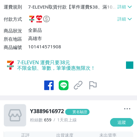
運費規則
7-ELEVEN取貨付款【單件運費$38、滿100
件或消費滿$1000000免運費】、7-ELEVEN
付款方式
取貨不付款【單件運費$38】、萊爾富取貨
付款【單件運費$60、滿50件或消費滿$30
全新品
商品狀況
0000免運費】、郵局掛號【單件運費$50、
高雄市
所在地區
滿30件或消費滿$30000免運費】
101414571908
商品編號
7-ELEVEN 運費只要
38
元
不限金額、筆數，筆筆優惠無限次！
Y3889616972
實名驗證
粉絲數
659
1天前上線
追蹤
1
正評
出貨速度
未出貨率