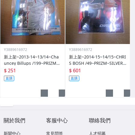
Y3889616972
Y3889616972
新上架~2013-14~13/14~Cha
新上架~2014-15~14/15~CHRI
uncey Billups /199~PRIZM~S
S BOSH /49~PRIZM~SILVER~
ILVER~藍亮~限量/199~10601
紅亮~低限量/49~1060114-1
$ 251
$ 601
14-1
直購
直購
關於我們
客服中心
聯絡我們
新聞中心
常見問答
人才招募