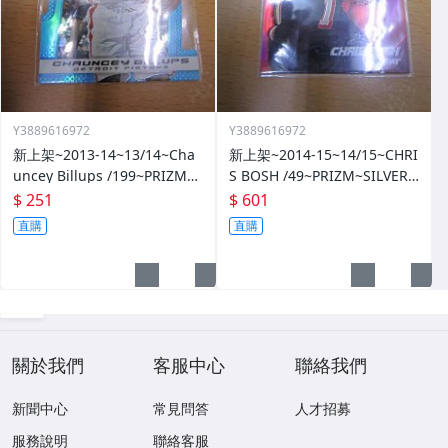
Y3889616972
Y3889616972
新上架~2013-14~13/14~Cha
新上架~2014-15~14/15~CHRI
uncey Billups /199~PRIZM~S
S BOSH /49~PRIZM~SILVER~
ILVER~藍亮~限量/199~10601
紅亮~低限量/49~1060114-1
$ 251
$ 601
14-1
直購
直購
關於我們
客服中心
聯絡我們
新聞中心
常見問答
人才招募
服務說明
聯絡客服