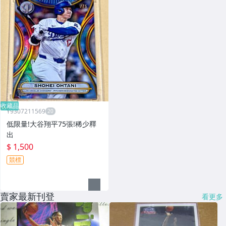
收藏品
Y9307211569
低限量!大谷翔平75張!稀少釋
出
$ 1,500
競標
賣家最新刊登
看更多