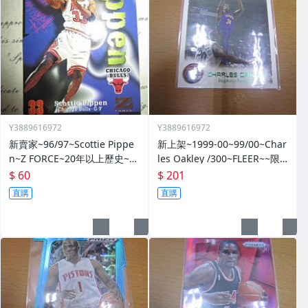
Y3889616972
Y3889616972
新賣家~96/97~Scottie Pippe
新上架~1999-00~99/00~Char
n~Z FORCE~20年以上歷史~無
les Oakley /300~FLEER~~限
限量~
量/300~1060114-1
$ 60
$ 201
直購
直購