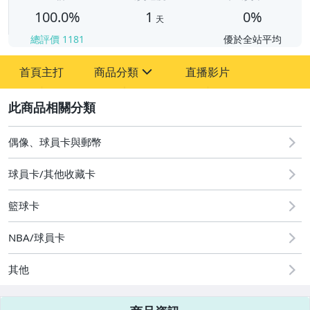
100.0%
1
0%
天
總評價
1181
優於全站平均
首頁主打
商品分類
直播影片
sign
2
偶像、球員卡與郵幣
偶像、球員卡與郵幣
球員卡/其他收藏卡
籃球卡
NBA/球員卡
其他