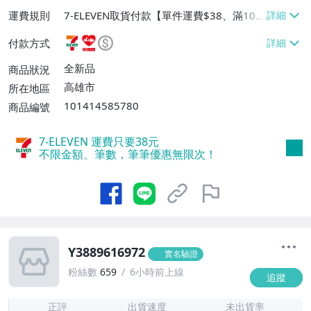
運費規則
7-ELEVEN取貨付款【單件運費$38、滿100
件或消費滿$1000000免運費】、7-ELEVEN
付款方式
取貨不付款【單件運費$38】、萊爾富取貨
付款【單件運費$60、滿50件或消費滿$30
全新品
商品狀況
0000免運費】、郵局掛號【單件運費$50、
高雄市
所在地區
滿30件或消費滿$30000免運費】
101414585780
商品編號
7-ELEVEN 運費只要
38
元
不限金額、筆數，筆筆優惠無限次！
Y3889616972
實名驗證
粉絲數
659
6小時前上線
追蹤
1
正評
出貨速度
未出貨率