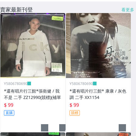
賣家最新刊登
看更多
Y5806780690
Y5806780690
*還有唱片行三館*張衛健 / 我
*還有唱片行三館* 康康 / 灰色
不是 二手 ZZ12990(競標)(補單
調 二手 XX1154
$ 99
$ 99
直購
競標