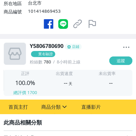
台北市
所在地區
101414869453
商品編號
Y5806780690
店鋪
實名驗證
追蹤
粉絲數
780
8小時前上線
-
-
正評
出貨速度
未出貨率
100.0%
--
--
天
總評價
1700
-
首頁主打
商品分類
直播影片
-
sign
其它
2