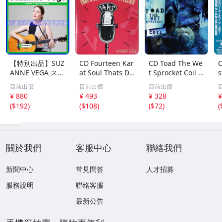
【特別出品】SUZ
CD Fourteen Kar
CD Toad The We
C
ANNE VEGA スザ
at Soul Thats Do
t Sprocket Coil C
s
ンヌ・ヴェガ 精
o-Wapp Acappel
K67862 Columbi
O
目前出價
目前出價
目前出價
選集 100歌 音楽D
la PCCY00374 Ca
a /00110
5
¥ 880
¥ 493
¥ 328
¥
L(MP3CD)☆
nyon Internatio
0
(
$192
)
(
$108
)
(
$72
)
(
nal /00110
關於我們
客服中心
聯絡我們
新聞中心
常見問答
人才招募
服務說明
聯絡客服
最新公告