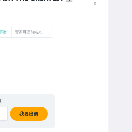
0
事曆
賣家可提前結束
價
我要出價