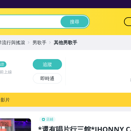
搜尋
洋流行與搖滾
男歌手
其他男歌手
追蹤
驗證
時前上線
即時通
播影片
店鋪
*還有唱片行三館*JHONNY CAS