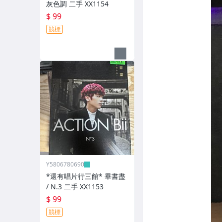
灰色調 二手 XX1154
$ 99
競標
Y5806780690
*還有唱片行三館* 畢書盡
/ N.3 二手 XX1153
$ 99
競標