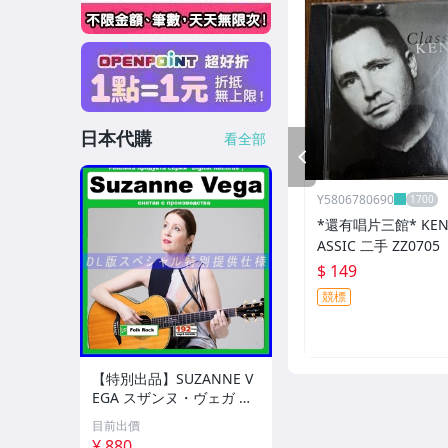
日本代購
看全部
PREV
Y5806780690
*還有唱片三館* KENN
ASSIC 二手 ZZ0705
$ 149
競標
【特別出品】SUZANNE V
EGA スザンヌ・ヴェガ 精
選集 100歌 音楽DL(MP3C
目前出價
D)☆
¥ 880