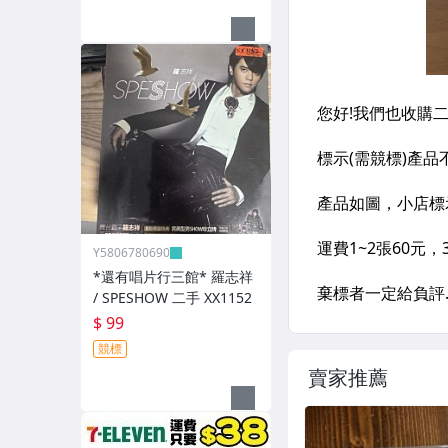
Y5806780690
*還有唱片行三館* 羅志祥
/ SPESHOW 二手 XX1152
$ 99
競標
賣家推薦