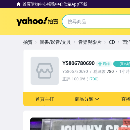
首頁
購物中心
帳務中心
信箱
App下載
Yahoo拍賣
拍賣
圖書/影音/文具
音樂與影片
CD
西
Y5806780690
店鋪
實名
Y5806780690
粉絲數
780
1小
正評
100.0%
(
1700
)
首頁主打
商品分類
直
sign
其它