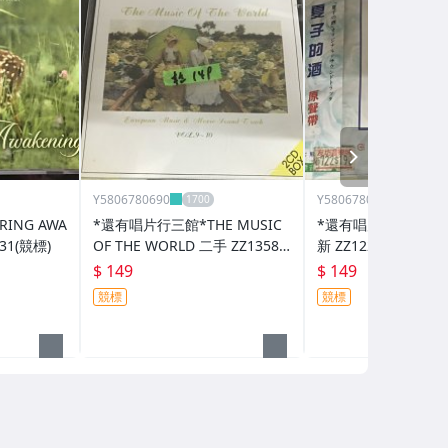
NEXT
Y5806780690
Y5806780690
ING AWA
*還有唱片行三館*THE MUSIC
*還有唱片行三館*夏
31(競標)
OF THE WORLD 二手 ZZ13588
新 ZZ12277(競標)
(競標)
$ 149
$ 149
競標
競標