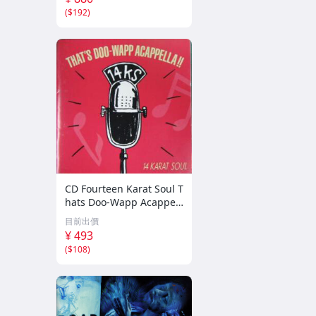
(
$192
)
CD Fourteen Karat Soul T
hats Doo-Wapp Acappell
a PCCY00374 Canyon Int
目前出價
ernational /00110
¥ 493
(
$108
)