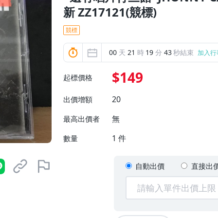
新 ZZ17121(競標)
競標
00
天
21
時
19
分
42
秒結束
加入行
$149
起標價格
20
出價增額
無
最高出價者
1
件
數量
自動出價
直接出