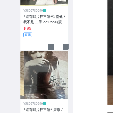
Y5806780690
*還有唱片行三館*張衛健 /
我不是 二手 ZZ12990(競
標)(補單
$ 99
直購
Y5806780690
*還有唱片行三館* 康康 /