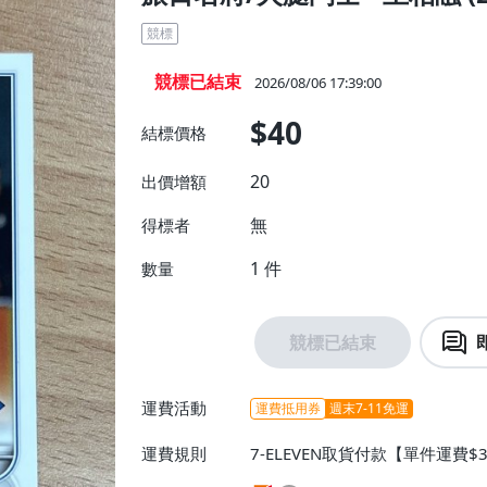
競標
競標已結束
2026/08/06 17:39:00
$40
結標價格
20
出價增額
無
得標者
1
件
數量
競標已結束
運費活動
運費抵用券
週末7-11免運
運費規則
7-ELEVEN取貨付款【單件運費$
$38】、宅配/貨運【單件運費$