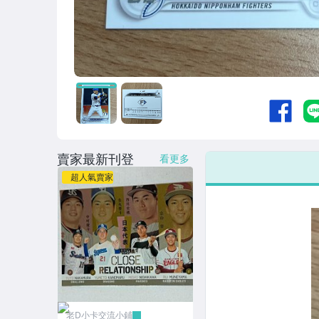
賣家最新刊登
看更多
超人氣賣家
老D小卡交流小鋪