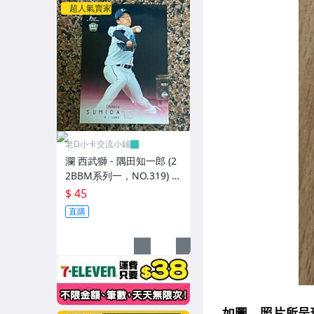
超人氣賣家
老D小卡交流小鋪
瀾 西武獅 - 隅田知一郎 (2
2BBM系列一，NO.319) R
C新人卡
$ 45
直購