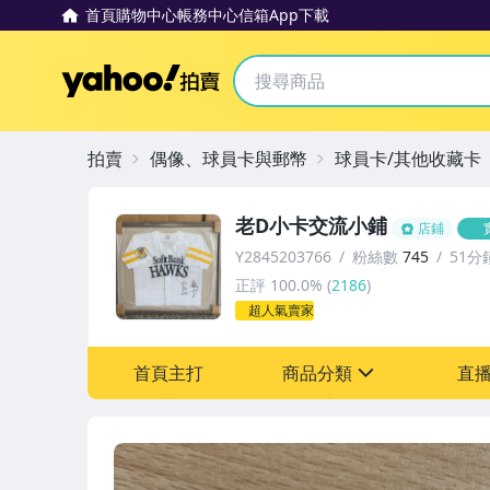
首頁
購物中心
帳務中心
信箱
App下載
Yahoo拍賣
拍賣
偶像、球員卡與郵幣
球員卡/其他收藏卡
老D小卡交流小鋪
店鋪
Y2845203766
粉絲數
745
51分
正評
100.0%
(
2186
)
超人氣賣家
首頁主打
商品分類
直
sign
其它