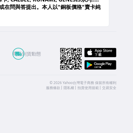
APP St
商品到貨動態
Google
©
2026
Yahoo台灣電子商務 保留所有權利
服務條款
隱私權
拍賣使用規範
交易安全