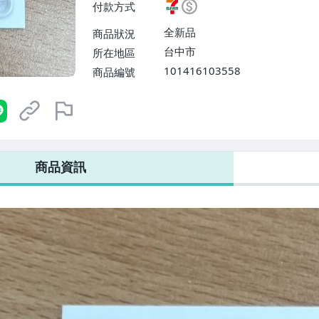
付款方式
【單件運費$31、滿10件或消費
$60】
全新品
商品狀況
台中市
所在地區
101416103558
商品編號
7-ELEVEN 運費只要
38
元
不限金額、筆數，筆筆優惠無限次！
商品資訊