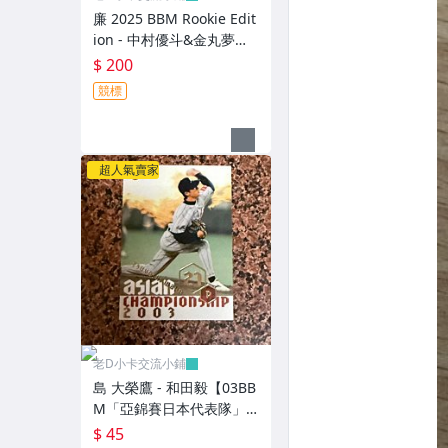
廉 2025 BBM Rookie Edit
ion - 中村優斗&金丸夢斗&
西川史礁& 宗山塁 ("日本
$ 200
代表隊"親密關係特卡，N
競標
O.CR1) RC新人卡
超人氣賣家
老D小卡交流小鋪
島 大榮鷹 - 和田毅【03BB
M「亞錦賽日本代表隊」
特卡，NO.AJ10】RC新人
$ 45