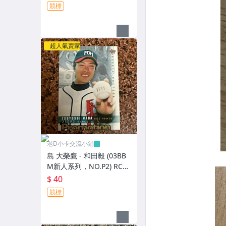
卡
競標
超人氣賣家
老D小卡交流小鋪
島 大榮鷹 - 和田毅 (03BB
M新人系列，NO.P2) RC新
人卡 宣傳卡
$ 40
競標