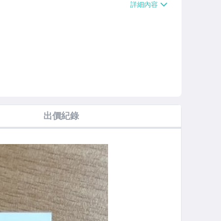
滿$700免運費】、低溫配送【單件運費
出價紀錄