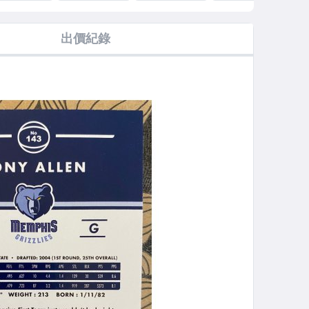
24 #20 -
Class of 2021
Glossy #104 -
Impact #17
Thr
h Edey RY
#18 - Ziaire
Mike Conley
Jake LaRavia
Roo
Williams RY
出價紀錄