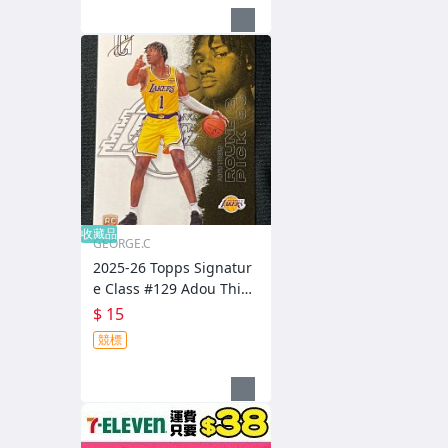
收藏品
GEORGE.C
2025-26 Topps Signatur
e Class #129 Adou Thier
o RC
$ 15
競標