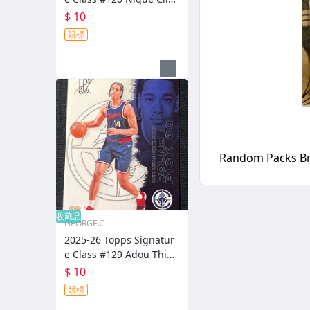
ord RC
$ 10
競標
收藏品
GEORGE.C
2025-26 Topps Signatur
e Class #129 Adou Thier
o RC
$ 10
競標