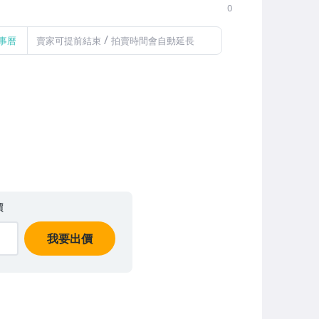
0
/
事曆
賣家可提前結束
拍賣時間會自動延長
價
我要出價