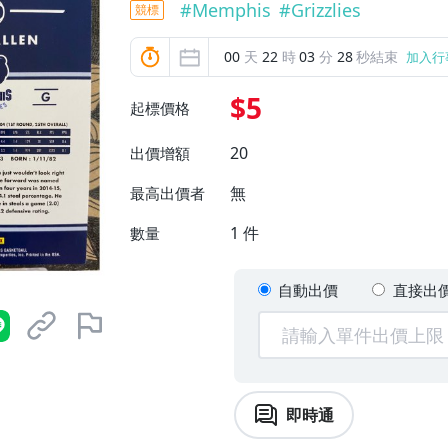
#
Memphis
#
Grizzlies
競標
00
天
22
時
03
分
27
秒結束
加入行
$5
起標價格
20
出價增額
無
最高出價者
1
件
數量
自動出價
直接出
即時通