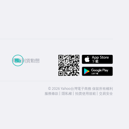
APP St
商品到貨動態
Google
©
2026
Yahoo台灣電子商務 保留所有權利
服務條款
隱私權
拍賣使用規範
交易安全