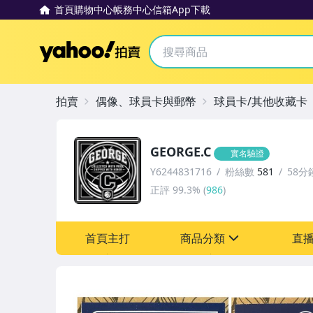
首頁
購物中心
帳務中心
信箱
App下載
Yahoo拍賣
拍賣
偶像、球員卡與郵幣
球員卡/其他收藏卡
GEORGE.C
實名驗證
Y6244831716
粉絲數
581
58分
正評
99.3%
(
986
)
首頁主打
商品分類
直
sign
玩具、模型與公仔
偶像、球員卡與郵幣