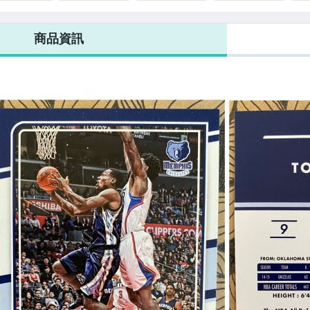
anciunas
Flux #236 RC
Steven Adams
#228 Brandon
- 20
Clarke
Zac
商品資訊