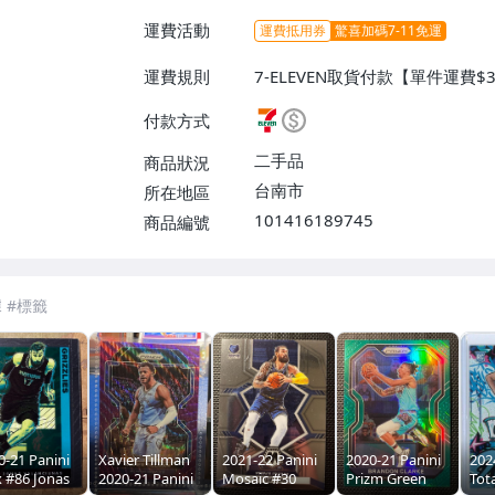
運費活動
運費抵用券
驚喜加碼7-11免運
運費規則
7-ELEVEN取貨付款【單件運費$
$38】、郵局掛號【單件運費$55
付款方式
二手品
商品狀況
台南市
所在地區
101416189745
商品編號
7-ELEVEN 運費只要
38
元
不限金額、筆數，筆筆優惠無限次！
0-21 Panini
Xavier Tillman
2021-22 Panini
2020-21 Panini
202
x #86 Jonas
2020-21 Panini
Mosaic #30
Prizm Green
Tota