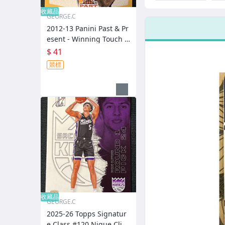
[Base] #14 - O.J.
Val
Mayo
收藏品
GEORGE.C
2012-13 Panini Past & Pr
esent - Winning Touch B
anners Kobe Bryant #3
$ 41
競標
收藏品
GEORGE.C
2025-26 Topps Signatur
e Class #120 Nique Cliff