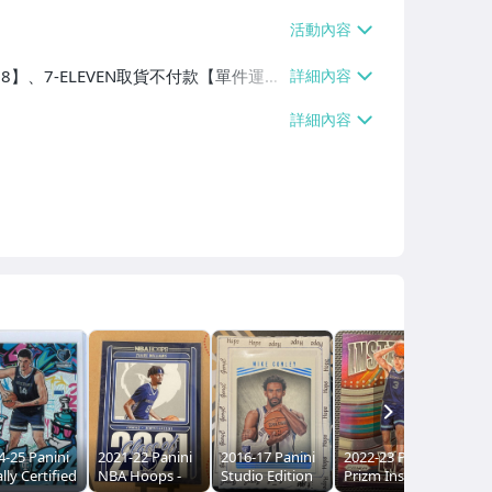
38】、7-ELEVEN取貨不付款【單件運費
、滿10件或消費滿$1000免運費】
NEXT
4-25 Panini
2021-22 Panini
2016-17 Panini
2022-23 Panini
Wad
lly Certified
NBA Hoops -
Studio Edition
Prizm Instant
IV 