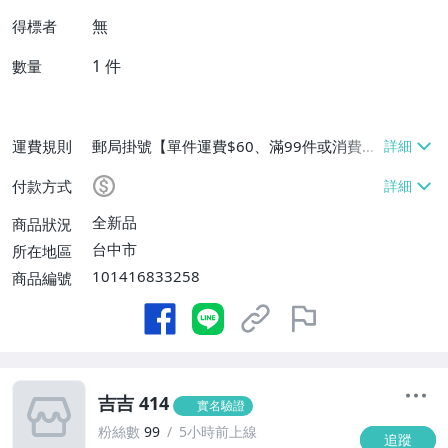
無
得標者
1
件
數量
運費規則
郵局掛號【單件運費$60、滿99件或消費滿
$9999免運費】
付款方式
全新品
商品狀況
台中市
所在地區
101416833258
商品編號
吉吉 414
實名驗證
粉絲數
99
5小時前上線
追蹤