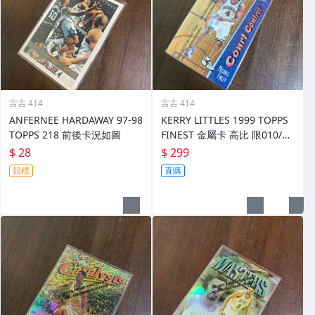
吉吉 414
吉吉 414
ANFERNEE HARDAWAY 97-98
KERRY LITTLES 1999 TOPPS
TOPPS 218 前後卡況如圖
FINEST 金屬卡 高比 限010/75
0 前後如圖
$ 28
$ 299
競標
直購