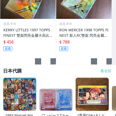
吉吉 414
吉吉 414
KERRY LITTLES 1997 TOPPS
RON MERCER 1998 TOPPS FI
FINEST 雙面閃亮金屬卡高比 R
NEST 新人RC雙面 閃亮金屬卡
EF 限135/289 前後如圖
REF 限002/1090 前後如圖
$ 456
$ 788
直購
直購
日本代購
看全部
1993 Marvel Ma
ワンピース7カー
[専用C04-L8 ] ド