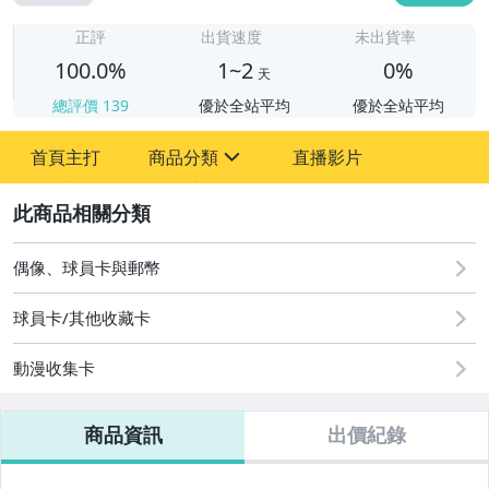
1
正評
出貨速度
未出貨率
100.0%
1~2
0%
天
總評價
139
優於全站平均
優於全站平均
首頁主打
商品分類
直播影片
sign
2
偶像、球員卡與郵幣
偶像、球員卡與郵幣
球員卡/其他收藏卡
動漫收集卡
商品資訊
出價紀錄