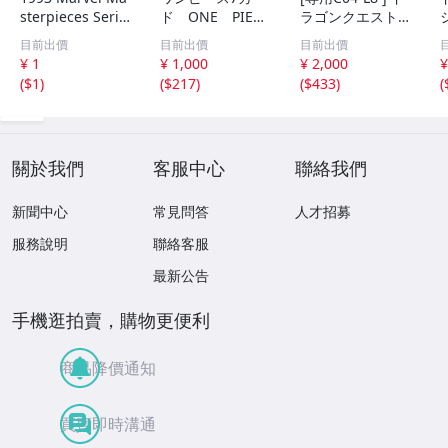
sterpieces Serie
ド ONE PIECE
ラゴンクエスト
s 1 ほぼコンプリ
CARD 週刊少
アベル伝説 87 戦
目前出價
目前出價
目前出價
ート(#31抜け)+ S
年ジャンプ45
士デイジィ 当時
¥ 1
¥ 1,000
¥ 2,000
¥
1-S4スペクトラ
号・46号 特別
物 カードダス キ
(
$1
)
(
$217
)
(
$433
)
(
付き
限定とじ込み付
ラ プリズム BAN
録 未開封 集英
DAI エニックス C
社
R
關於我們
客服中心
聯絡我們
新聞中心
常見問答
人才招募
服務說明
聯絡客服
最新公告
手機逛拍賣，購物更便利
商品降價通知
買賣即時溝通