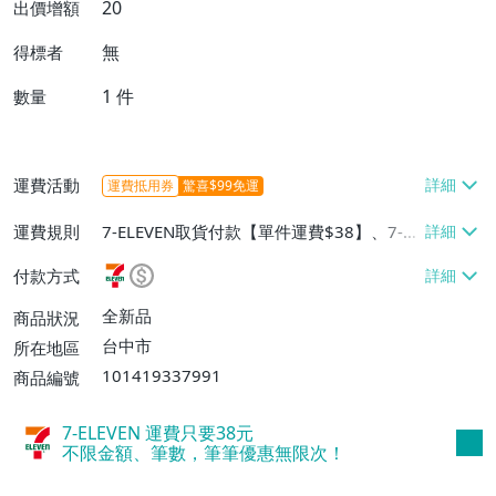
20
出價增額
無
得標者
1
件
數量
運費活動
運費抵用券
驚喜$99免運
運費規則
7-ELEVEN取貨付款【單件運費$38】、7-EL
EVEN取貨不付款【單件運費$38】、宅配/
付款方式
貨運【單件運費$60、消費滿$1000免運
費】、郵局掛號【單件運費$31、滿10件或
全新品
商品狀況
消費滿$700免運費】、低溫配送【單件運
台中市
所在地區
費$60】
101419337991
商品編號
7-ELEVEN 運費只要
38
元
不限金額、筆數，筆筆優惠無限次！