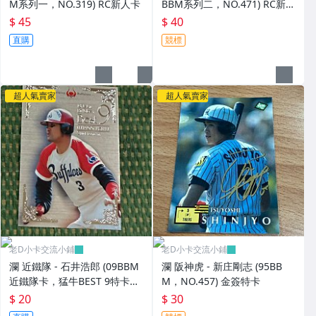
M系列一，NO.319) RC新人卡
BBM系列二，NO.471) RC新人
卡
$ 45
$ 40
直購
競標
超人氣賣家
超人氣賣家
老D小卡交流小鋪
老D小卡交流小鋪
瀾 近鐵隊 - 石井浩郎 (09BBM
瀾 阪神虎 - 新庄剛志 (95BB
近鐵隊卡，猛牛BEST 9特卡，
M，NO.457) 金簽特卡
NO.B3) 狼主
$ 20
$ 30