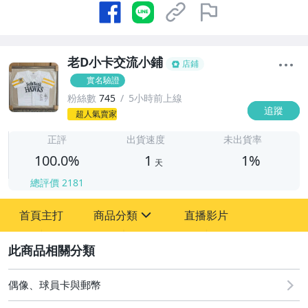
老D小卡交流小鋪
店鋪
實名驗證
粉絲數
745
5小時前上線
追蹤
1
超人氣賣家
正評
出貨速度
未出貨率
100.0%
1
1%
天
總評價
2181
首頁主打
商品分類
直播影片
sign
2
其它
偶像、球員卡與郵幣