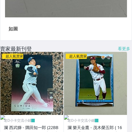
賣家最新刊登
看更多
超人氣賣家
超人氣賣家
老D小卡交流小鋪
老D小卡交流小鋪
瀾 西武獅 - 隅田知一郎 (22BB
瀾 樂天金鷹 - 茂木榮五郎 ( 16