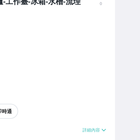
-工作臺-冰箱-水槽-流理
0
即時通