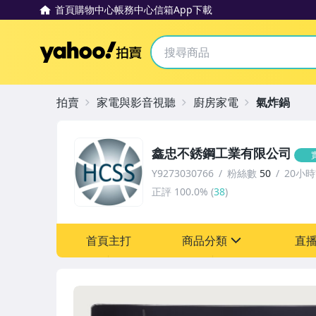
首頁
購物中心
帳務中心
信箱
App下載
Yahoo拍賣
拍賣
家電與影音視聽
廚房家電
氣炸鍋
鑫忠不銹鋼工業有限公司
Y9273030766
粉絲數
50
20小
正評
100.0%
(
38
)
首頁主打
商品分類
直
sign
居家、家具與園藝
家電與影音視聽