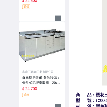
$ 22,500
箱-快速爐-果汁機-油炸機-
競標
咖啡機-工作台-飲料機-電
磁爐-吧台-西餐爐-煮麵機
鑫忠不銹鋼工業有限公司
鑫忠廚房設備-餐飲設備：
分件式流理臺套組-120cm
水槽平台抽屜櫥櫃+72cm
$ 24,700
嵌入爐台櫥櫃+雙口嵌入爐
競標
全套-賣場有吊櫃、抽油煙
機、電陶爐、微晶調理