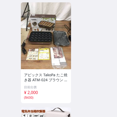
アピックス TakoPa たこ焼
き器 ATM-024 ブラウン 着
脱式プレート2枚組（たこ
目前出價
焼き/平面）元箱/取扱説明
¥ 2,000
書/ EH0715-26
(
$430
)