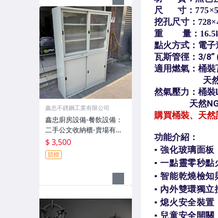
爐、水龍頭
鑫忠不銹鋼工業有限公司
鑫忠廚房設備-餐飲設備：
二手公文收納櫃-賣場有水
槽-油炸機-冰箱-快速爐-吧
$ 3,500
台-微波爐-烤箱-煮麵機-發
競標
酵箱-咖啡機-電磁爐