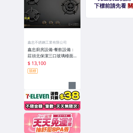
鑫忠不銹鋼工業有限公司
鑫忠廚房設備-餐飲設備：
莊頭北保潔三口玻璃檯面
爐TG-8533G賣場有流理
$ 13,100
台-烤箱-微晶調理爐-冰箱-
競標
熱水器-烘碗機