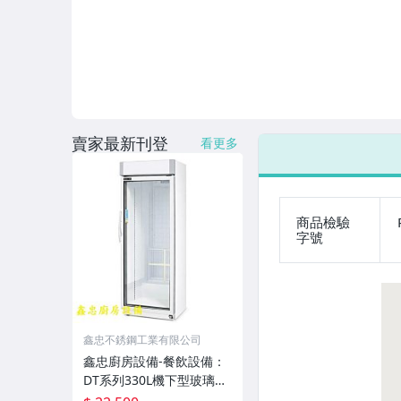
賣家最新刊登
看更多
商品檢驗
字號
鑫忠不銹鋼工業有限公司
鑫忠廚房設備-餐飲設備：
DT系列330L機下型玻璃冷
藏展示冰箱-賣場有水槽-烤