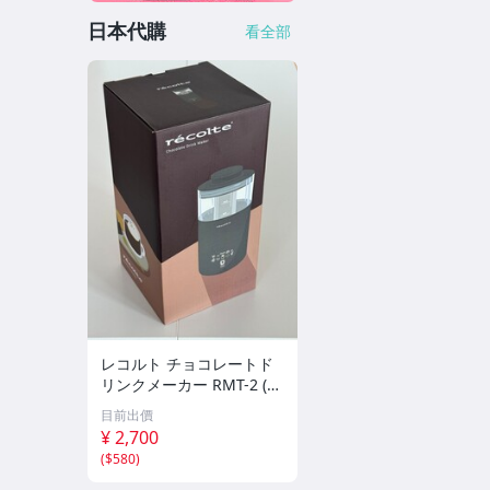
日本代購
看全部
レコルト チョコレートド
リンクメーカー RMT-2 (G
Y) Chocolate Drink Maker
目前出價
recolte 未開封
¥ 2,700
(
$580
)