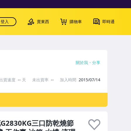
登入
賣東西
購物車
即時通
關於我
分享
出貨速度
--
天
未出貨率
--
加入時間
2015/07/14
2830KG三口防乾燒節