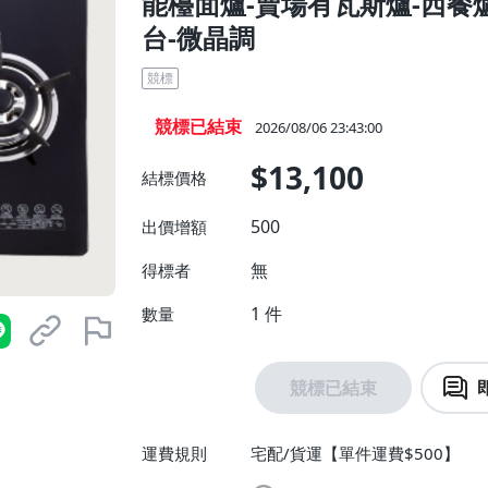
能檯面爐-賣場有瓦斯爐-西餐爐
台-微晶調
競標
競標已結束
2026/08/06 23:43:00
$13,100
結標價格
500
出價增額
無
得標者
1
件
數量
競標已結束
運費規則
宅配/貨運【單件運費$500】