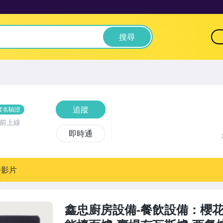
搜尋
追蹤
實名驗證
時前上線
即時通
播影片
鑫忠廚房設備-餐飲設備：櫻花G