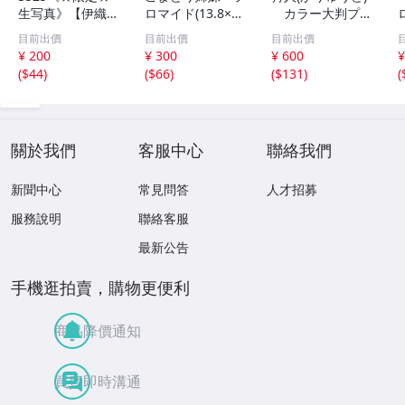
生写真》【伊織も
ロマイド(13.8×8.
カラー大判プロ
え】ビッグコミッ
5cm) 1枚●bn.4
マイド(18×13cm)
目前出價
目前出價
目前出價
クスピリッツ 202
6
1枚●bn.48
¥ 200
¥ 300
¥ 600
¥
6年8月3日号 ★セ
(
$44
)
(
$66
)
(
$131
)
(
ブンネット限定特
典★ ☆送料一律
☆
關於我們
客服中心
聯絡我們
新聞中心
常見問答
人才招募
服務說明
聯絡客服
最新公告
手機逛拍賣，購物更便利
商品降價通知
買賣即時溝通