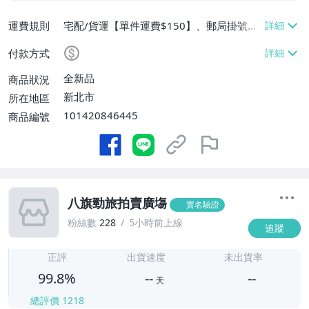
運費規則
宅配/貨運【單件運費$150】、郵局掛號
【單件運費$60、消費滿$5000免運費】
付款方式
全新品
商品狀況
新北市
所在地區
101420846445
商品編號
八旗勁旅拍賣廣塲
實名驗證
粉絲數
228
5小時前上線
追蹤
-
-
正評
出貨速度
未出貨率
99.8%
--
--
天
總評價
1218