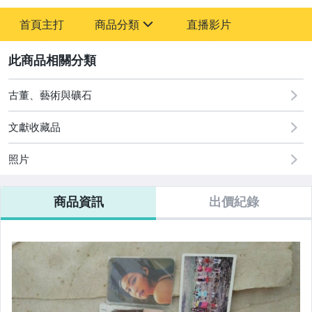
-
首頁主打
商品分類
直播影片
-
sign
圖書/影音/文具
2
成人專區
古董、藝術與礦石
古董、藝術與礦石
文獻收藏品
玩具、模型與公仔
照片
偶像、球員卡與郵幣
商品資訊
出價紀錄
女裝與服飾配件