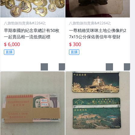
八旗勁旅拍賣廣&#22642;
八旗勁旅拍賣廣&#22642;
早期泰國的紀念章總計有50枚
一尊精緻笑咪咪土地公佛像約2
一起賣品相一流低價起標
7x15公分保佑善信年年發財
$ 6,000
$ 300
直購
直購