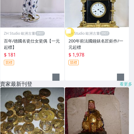
ZH Studio 歐洲古董
ZH Studio 歐洲古董
百年/德國名瓷仕女瓷偶【一元
200年前法國鐘錶名匠鉅作/一
起標】
元起標
$ 181
$ 1,978
競標
競標
賣家最新刊登
看更多