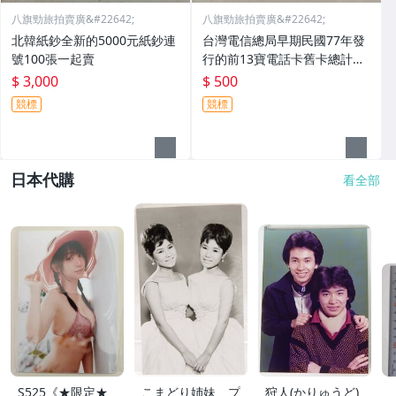
八旗勁旅拍賣廣&#22642;
八旗勁旅拍賣廣&#22642;
北韓紙鈔全新的5000元紙鈔連
台灣電信總局早期民國77年發
號100張一起賣
行的前13寶電話卡舊卡總計有
3張一起賣
$ 3,000
$ 500
競標
競標
日本代購
看全部
S525《★限定★
こまどり姉妹 プ
狩人(かりゅうど)