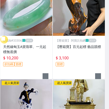
昕品&#33304;
【壓箱寶】 阿寶託拍網
天然緬甸玉A貨翡翠、一元起
【壓箱寶】百元起標 藝品競標
標無底價
$ 10,200
$ 3,100
折扣碼
競標
競標
超人氣賣家
超人氣賣家