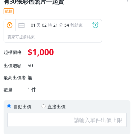
有30張彩色照片一起賣
競標
01
天
02
時
21
分
53
秒結束
賣家可提前結束
$1,000
起標價格
50
出價增額
無
最高出價者
1
件
數量
自動出價
直接出價