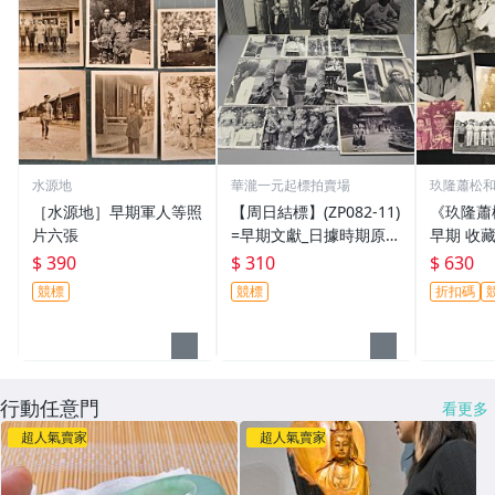
水源地
華瀧一元起標拍賣場
玖隆蕭松和
［水源地］早期軍人等照
【周日結標】(ZP082-11)
《玖隆蕭
片六張
=早期文獻_日據時期原住
早期 收藏
民黑白照片=共25張=品
眷 餐會 
$ 390
$ 310
$ 630
相如圖
批(13194
競標
競標
折扣碼
行動任意門
看更多
超人氣賣家
超人氣賣家