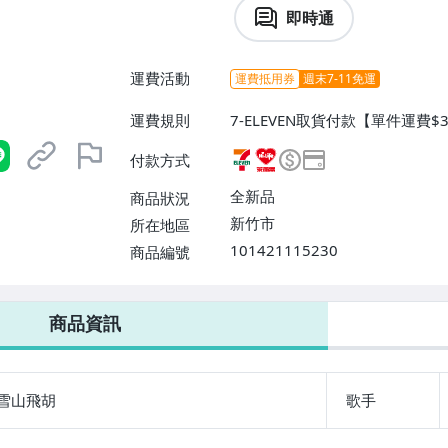
即時通
運費活動
運費抵用券
週末7-11免運
運費規則
7-ELEVEN取貨付款【單件運費
爾富取貨付款【單件運費$60、消
付款方式
運費$60、滿8件或消費滿$300
全新品
商品狀況
新竹市
所在地區
101421115230
商品編號
7-ELEVEN 運費只要
38
元
不限金額、筆數，筆筆優惠無限次！
商品資訊
雪山飛胡
歌手