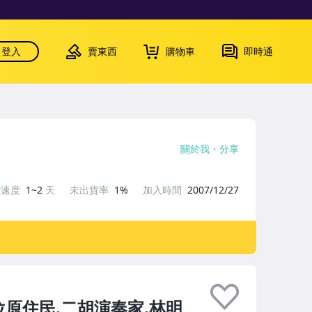
登入
賣東西
購物車
即時通
關於我
分享
貨速度
1~2
天
未出貨率
1%
加入時間
2007/12/27
1位原住民.二胡演奏家.林明