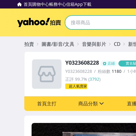
首頁
購物中心
帳務中心
信箱
App下載
Yahoo拍賣
拍賣
圖書/影音/文具
音樂與影片
CD
新
Y0323608228
店鋪
實名
Y0323608228
粉絲數
1180
1小
正評
99.7%
(
3792
)
超人氣賣家
首頁主打
商品分類
直
sign
其它