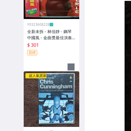
Y0323608228
全新未拆 - 林佳靜 - 鋼琴
中國風 - 金曲獎最佳演奏
人 - 上揚唱片代理 瑞典原
$ 301
裝進口 - 301元起標
競標
超人氣賣家