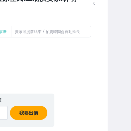
0
/
事曆
賣家可提前結束
拍賣時間會自動延長
價
我要出價