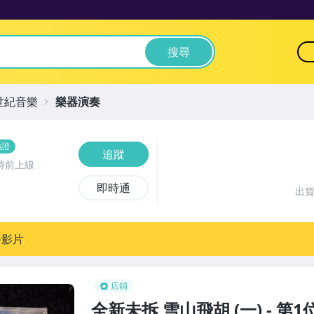
搜尋
世紀音樂
樂器演奏
驗證
追蹤
時前上線
即時通
出
播影片
店鋪
全新未拆 雪山飛胡 (一) - 第