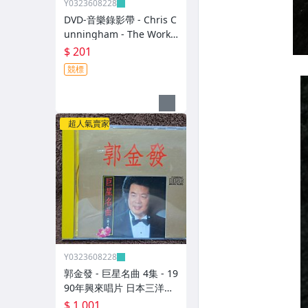
Y0323608228
DVD-音樂錄影帶 - Chris C
unningham - The Work
of Director -2003年美國
$ 201
版 碟片近新 - 201元起標
競標
D497
超人氣賣家
Y0323608228
郭金發 - 巨星名曲 4集 - 19
90年興來唱片 日本三洋盤
- 碟片9成新 無IFPI - 1001
$ 1,001