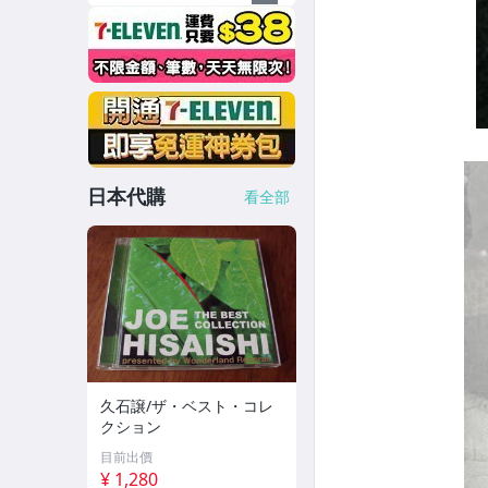
日本代購
看全部
久石譲/ザ・ベスト・コレ
クション
目前出價
¥ 1,280