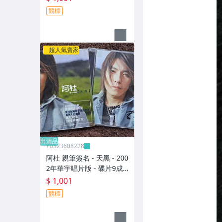
元起標 M2316
競標
超人氣賣家
出清品
Y0323608228
阿杜 親筆簽名 - 天黑 - 200
2年華宇唱片版 - 碟片9成
新 附外紙盒 - 1001元起標
$ 1,001
M2140
競標