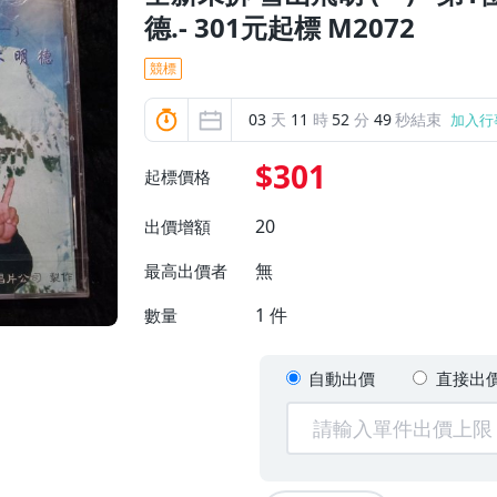
德.- 301元起標 M2072
競標
03
天
11
時
52
分
47
秒結束
加入行
$301
起標價格
20
出價增額
無
最高出價者
1
件
數量
自動出價
直接出