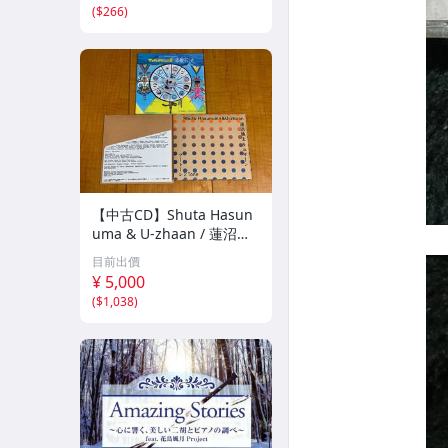
(
$266
)
【中古CD】Shuta Hasun
uma & U-zhaan / 蓮沼執
太 & ユザーン アルバム3
目前出價
枚セット / マンガをはみだ
¥ 5,000
した男 / Good News / 2 T
(
$1,038
)
one /ツートーン