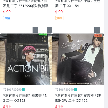
*還有唱片行三館*張衛健 / 我
*還有唱片行三館* 康康 / 灰色
不是 二手 ZZ12990(競標)(補單
調 二手 XX1154
$ 99
$ 99
直購
競標
Y5806780690
Y5806780690
*還有唱片行三館* 畢書盡 / N.
*還有唱片行三館* 羅志祥 / SP
3 二手 XX1153
ESHOW 二手 XX1152
$ 99
$ 99