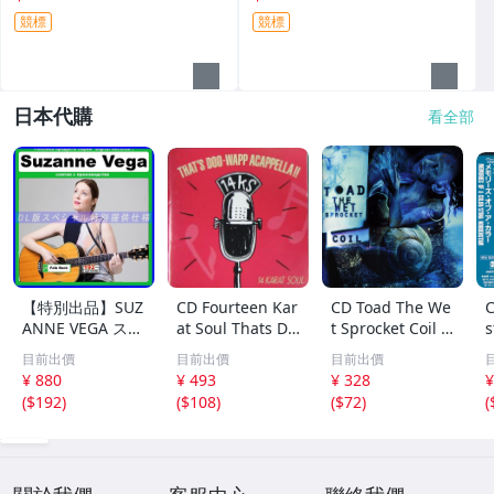
競標
競標
日本代購
看全部
【特別出品】SUZ
CD Fourteen Kar
CD Toad The We
C
ANNE VEGA スザ
at Soul Thats Do
t Sprocket Coil C
s
ンヌ・ヴェガ 精
o-Wapp Acappel
K67862 Columbi
O
目前出價
目前出價
目前出價
選集 100歌 音楽D
la PCCY00374 Ca
a /00110
5
¥ 880
¥ 493
¥ 328
¥
L(MP3CD)☆
nyon Internatio
0
(
$192
)
(
$108
)
(
$72
)
(
nal /00110