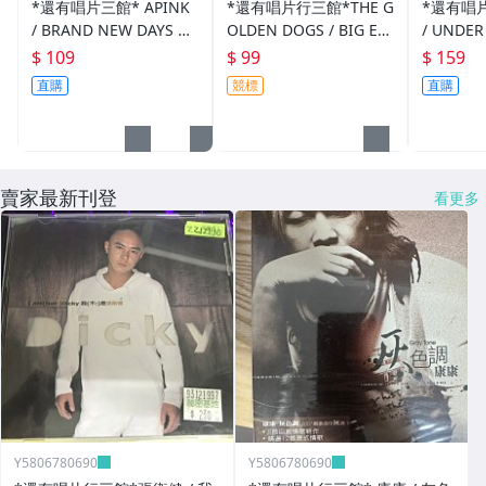
*還有唱片三館* APINK
*還有唱片行三館*THE G
*還有唱片
/ BRAND NEW DAYS 全
OLDEN DOGS / BIG EY
/ UNDER
新 ZZ0395 (殼破)
E LITTLE EYE 二手 ZZ17
A 全新 Z
$ 109
$ 99
$ 159
379(競標)
直購
競標
直購
賣家最新刊登
看更多
Y5806780690
Y5806780690