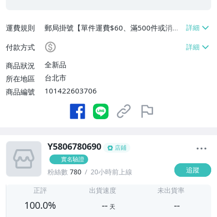
運費規則
郵局掛號【單件運費$60、滿500件或消費
滿$20000免運費】
付款方式
全新品
商品狀況
台北市
所在地區
101422603706
商品編號
Y5806780690
店鋪
實名驗證
追蹤
粉絲數
780
20小時前上線
-
-
正評
出貨速度
未出貨率
100.0%
--
--
天