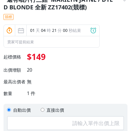
D BLONDE 全新 ZZ17402(競標)
競標
01
天
04
時
20
分
59
秒結束
賣家可提前結束
$149
起標價格
20
出價增額
無
最高出價者
1
件
數量
自動出價
直接出價