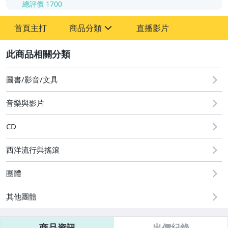
總評價
1700
-
首頁主打
商品分類
直播影片
-
sign
其它
2
圖書/影音/文具
音樂與影片
CD
西洋流行與搖滾
團體
其他團體
商品資訊
出價紀錄