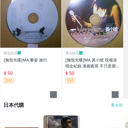
喬志的店
喬志的店
[無殼光碟]MA 黎姿 旅行
[無殼光碟]MA 黃小琥 現場演
唱全紀錄 港都夜雨 不只是朋友
我要我們在一起
$ 50
$ 50
競標
競標
日本代購
看全部