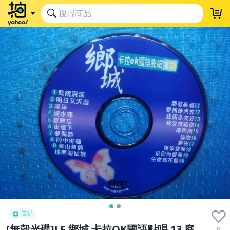
店鋪
[無殼光碟]LF 鄉城 卡拉OK國語點唱 13 庭
0