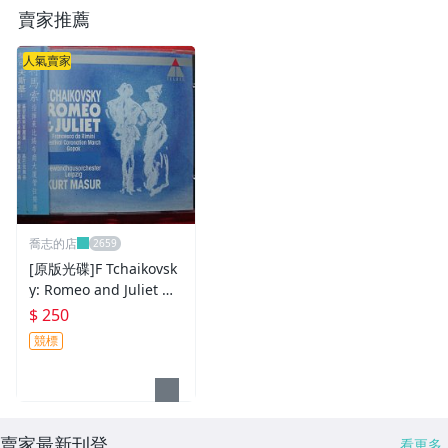
賣家推薦
人氣賣家
喬志的店
[原版光碟]F Tchaikovsk
y: Romeo and Juliet M
ADE IN GERMANY
$ 250
競標
賣家最新刊登
看更多