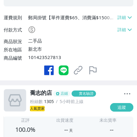
運費規則
郵局掛號【單件運費$65、消費滿$1500免
運費】
付款方式
二手品
商品狀況
新北市
所在地區
101423527813
商品編號
喬志的店
店鋪
實名驗證
粉絲數
1305
5小時前上線
追蹤
人氣賣家
-
-
正評
出貨速度
未出貨率
100.0%
--
--
天