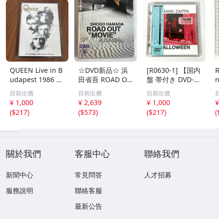
QUEEN Live in B
☆DVD新品☆ 浜
[R0630-1] 【国内
R
udapest 1986 H
田省吾 ROAD OU
盤 帯付き DVD-A
n
ungarian Rhaps
T “MOVIE” 管理
udio】フラン
目前出價
目前出價
目前出價
ody DVD
ハ2300
ク・ザッパ ハロ
¥ 1,000
¥ 2,639
¥ 1,000
¥
ウィーン FRANK
ズ
(
$217
)
(
$573
)
(
$217
)
(
ZAPPA HALLOWE
EN MSIDTS 01 1
978年 ニューヨー
ク 動作未確認
關於我們
客服中心
聯絡我們
新聞中心
常見問答
人才招募
服務說明
聯絡客服
最新公告