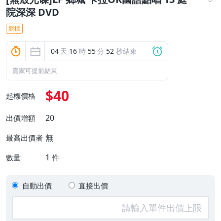
院深深 DVD
競標
04
天
16
時
55
分
51
秒結束
賣家可提前結束
$40
起標價格
20
出價增額
無
最高出價者
1
件
數量
自動出價
直接出價