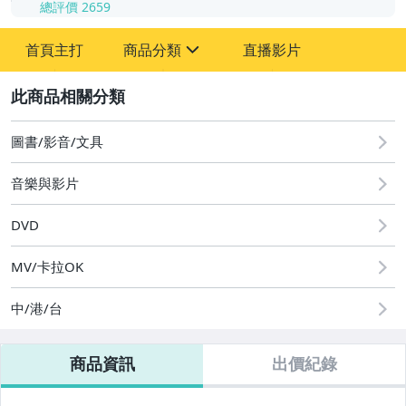
總評價
2659
-
首頁主打
商品分類
直播影片
-
sign
2
圖書/影音/文具
音樂與影片
國語光碟
台語光碟
DVD
古典光碟
MV/卡拉OK
爵士樂
中/港/台
音樂光碟
商品資訊
出價紀錄
粵語光碟