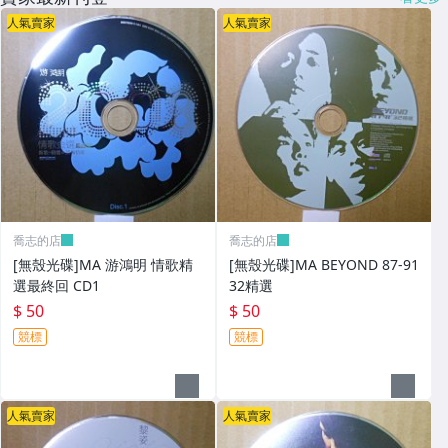
人氣賣家
人氣賣家
喬志的店
喬志的店
[無殼光碟]MA 游鴻明 情歌精
[無殼光碟]MA BEYOND 87-91
選最終回 CD1
32精選
$ 50
$ 50
競標
競標
人氣賣家
人氣賣家