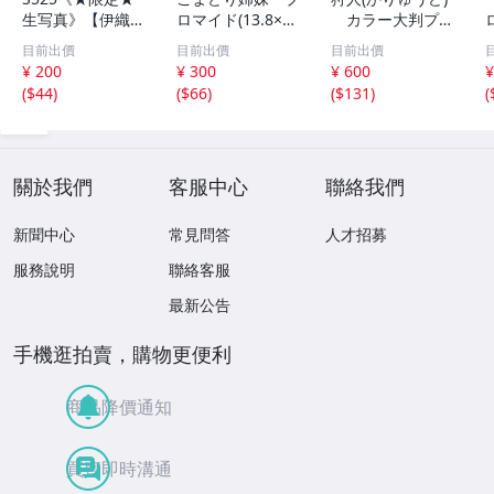
生写真》【伊織も
ロマイド(13.8×8.
カラー大判プロ
え】ビッグコミッ
5cm) 1枚●bn.4
マイド(18×13cm)
目前出價
目前出價
目前出價
クスピリッツ 202
6
1枚●bn.48
¥ 200
¥ 300
¥ 600
¥
6年8月3日号 ★セ
(
$44
)
(
$66
)
(
$131
)
(
ブンネット限定特
典★ ☆送料一律
☆
關於我們
客服中心
聯絡我們
新聞中心
常見問答
人才招募
服務說明
聯絡客服
最新公告
手機逛拍賣，購物更便利
商品降價通知
買賣即時溝通