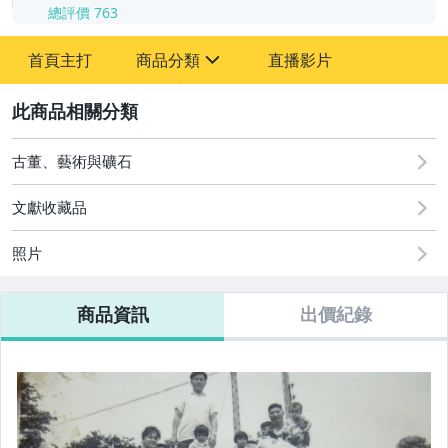
總評價
763
-
首頁主打
商品分類
直播影片
-
sign
古董、藝術與礦石
2
玩具、模型與公仔
古董、藝術與礦石
文獻收藏品
照片
商品資訊
出價紀錄