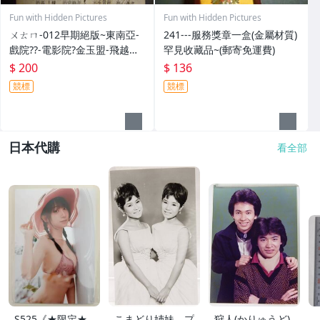
Fun with Hidden Pictures
Fun with Hidden Pictures
ㄨㄊㄇ-012早期絕版~東南亞-
241---服務獎章一盒(金屬材質)
戲院??-電影院?金玉盟-飛越杜
罕見收藏品~(郵寄免運費)
鵑窩(紙質乾裂-不完整一律郵
$ 200
$ 136
寄免運費)相關原版-電影本事
競標
競標
日本代購
看全部
S525《★限定★
こまどり姉妹 プ
狩人(かりゅうど)