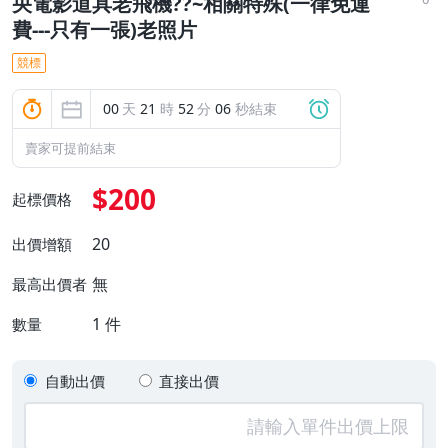
央電影道具老飛機??~相關特殊(一律免運
費---只有一張)老照片
競標
00
天
21
時
52
分
06
秒結束
賣家可提前結束
$200
起標價格
20
出價增額
無
最高出價者
1
件
數量
自動出價
直接出價