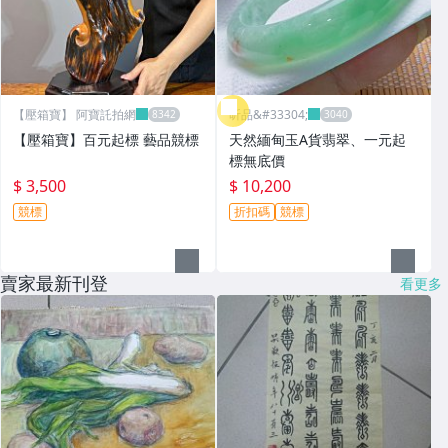
【壓箱寶】 阿寶託拍網
昕品&#33304;
【壓箱寶】百元起標 藝品競標
天然緬甸玉A貨翡翠、一元起
標無底價
$ 3,500
$ 10,200
競標
折扣碼
競標
賣家最新刊登
看更多