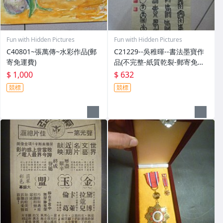
Fun with Hidden Pictures
Fun with Hidden Pictures
C40801~張萬傳~水彩作品(郵
C21229--吳稚暉--書法墨寶作
寄免運費)
品(不完整-紙質乾裂-郵寄免運
費)
$ 1,000
$ 632
競標
競標