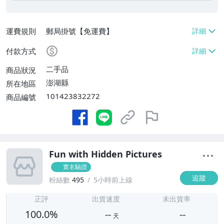
運費規則
郵局掛號【免運費】
付款方式
二手品
商品狀況
澎湖縣
所在地區
101423832272
商品編號
Fun with Hidden Pictures
實名驗證
追蹤
粉絲數
495
5小時前上線
-
-
正評
出貨速度
未出貨率
100.0%
--
--
天