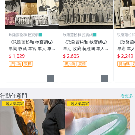
玖隆蕭松和 挖寶網
玖隆蕭松和 挖寶網
玖隆蕭松和
《玖隆蕭松和 挖寶網G》
《玖隆蕭松和 挖寶網G》
《玖隆蕭
早期 收藏 軍官 軍人 軍
早期 收藏 蔣經國 軍人
早期 軍人
眷 餐會 合影 舊相片 一
軍官 合影 舊相片(13196)
影 舊相片 
$ 1,029
$ 2,605
$ 2,249
批(13194)
折扣碼
競標
折扣碼
競標
折扣碼
行動任意門
看更多
超人氣賣家
超人氣賣家