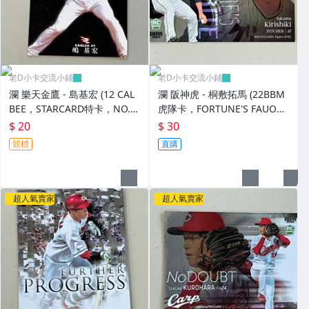
老D小卡交流小鋪
老D小卡交流小鋪
瀾 樂天金鷹 - 島基宏 (12 CAL
瀾 阪神虎 - 桐敷拓馬 (22BBM
BEE，STARCARD特卡，NO.S-
虎隊卡，FORTUNE'S FAUORI
34)
TE特卡，NO.FF2) RC新人卡
$ 20
$ 30
競標
直購
超人氣賣家
超人氣賣家