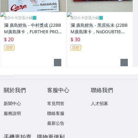
老D小卡交流小鋪
老D小卡交流小鋪
瀾 廣島鯉魚 - 中村獎成 (22BB
瀾 廣島鯉魚 - 黑原拓未 (22BB
M廣島隊卡，FURTHER PROG
M廣島隊卡，NoDOUBT特
RESS特卡，NO.FP2)
卡，NO.ND1) RC新人卡
$ 20
$ 30
競標
競標
關於我們
客服中心
聯絡我們
新聞中心
常見問答
人才招募
服務說明
聯絡客服
最新公告
手機逛拍賣，購物更便利