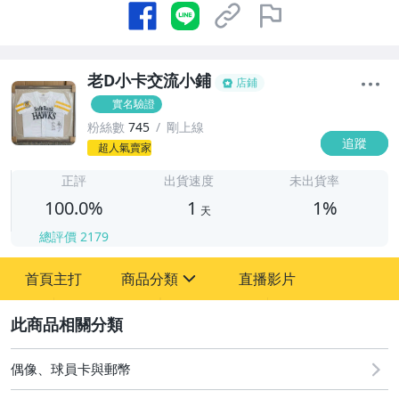
老D小卡交流小鋪
店鋪
實名驗證
粉絲數
745
剛上線
追蹤
1
超人氣賣家
正評
出貨速度
未出貨率
100.0%
1
1%
天
總評價
2179
首頁主打
商品分類
直播影片
sign
2
其它
偶像、球員卡與郵幣