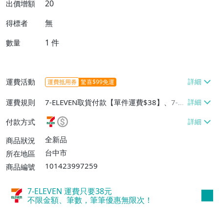
20
出價增額
無
得標者
1
件
數量
運費活動
運費抵用券
驚喜$99免運
運費規則
7-ELEVEN取貨付款【單件運費$38】、7-EL
EVEN取貨不付款【單件運費$38】、宅配/
付款方式
貨運【單件運費$60、消費滿$1000免運
費】、郵局掛號【單件運費$31、滿10件或
全新品
商品狀況
消費滿$700免運費】、低溫配送【單件運
台中市
所在地區
費$60】
101423997259
商品編號
7-ELEVEN 運費只要
38
元
不限金額、筆數，筆筆優惠無限次！