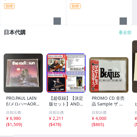
競標
競標
日本代購
看全部
PRO.PAUL LAIN
【超収録】【決定
PROMO CD 非売
E/メロハーAOR◆
版セット】ANDR
品 Sample ザ ビ
THE RADIO SUN/
EAS VOLLENWEI
ートルズ パスト
目前出價
目前出價
目前出價
UNSTOPPABLE
DER CD1+2+3 厳
マスターズ VOL.2
¥ 6,980
¥ 2,211
¥ 4,000
¥
選プレミア音源集
CP32-5602 THE
(
$1,509
)
(
$478
)
(
$865
)
(
MP3CD-DLVer 3
BEATLES / PAST
ディスク♪
MASTERS VOLU