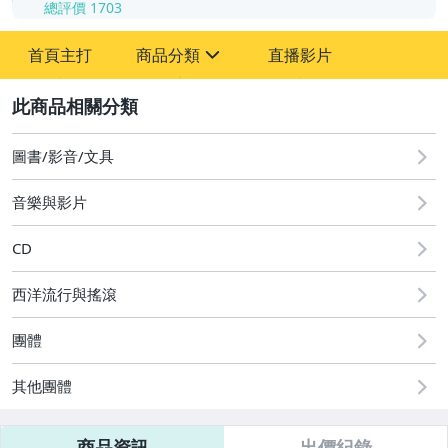
總評價
1703
-
首頁主打
商品分類
直播影片
-
sign
其它
2
圖書/影音/文具
音樂與影片
CD
西洋流行與搖滾
團體
其他團體
商品資訊
出價紀錄