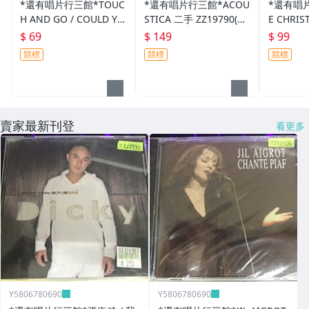
*還有唱片行三館*TOUC
*還有唱片行三館*ACOU
*還有唱片
H AND GO / COULD YO
STICA 二手 ZZ19790(競
E CHRIST
U 二手 ZZ12476(競標)
標)
HT 全新 Z
$ 69
$ 149
$ 99
競標
競標
競標
賣家最新刊登
看更多
Y5806780690
Y5806780690