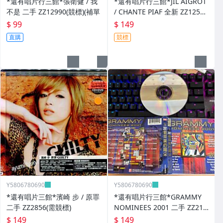
*還有唱片行三館*張衛健 / 我
*還有唱片行三館*JIL AIGROT
不是 二手 ZZ12990(競標)(補單
/ CHANTE PIAF 全新 ZZ12526
(競標)
$ 99
$ 149
直購
競標
Y5806780690
Y5806780690
*還有唱片三館*濱崎 步 / 原罪
*還有唱片行三館*GRAMMY
二手 ZZ2856(需競標)
NOMINEES 2001 二手 ZZ214
03
$ 149
$ 149