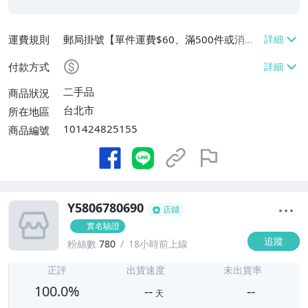
運費規則
郵局掛號【單件運費$60、滿500件或消費
滿$20000免運費】
付款方式
二手品
商品狀況
台北市
所在地區
101424825155
商品編號
Y5806780690
店鋪
實名驗證
追蹤
粉絲數
780
18小時前上線
-
-
正評
出貨速度
未出貨率
100.0%
--
--
天