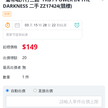
DARKNESS 二手 ZZ17424(競標)
競標
03
天
15
時
28
分
21
秒結束
賣家可提前結束
$149
起標價格
20
出價增額
無
最高出價者
1
件
數量
自動出價
直接出價