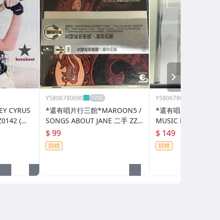
NEXT
Y5806780690
Y5806780690
Y CYRUS
*還有唱片行三館*MAROON5 /
*還有唱片行三館*TH
0142 (封
SONGS ABOUT JANE 二手 ZZ1
MUSIC HOUR FOR 
0115(刮傷、需競標)
手 ZZ18540(競標)
$ 99
$ 149
競標
競標