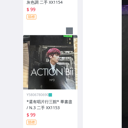
灰色調 二手 XX1154
$ 99
競標
Y5806780690
*還有唱片行三館* 畢書盡
/ N.3 二手 XX1153
$ 99
競標