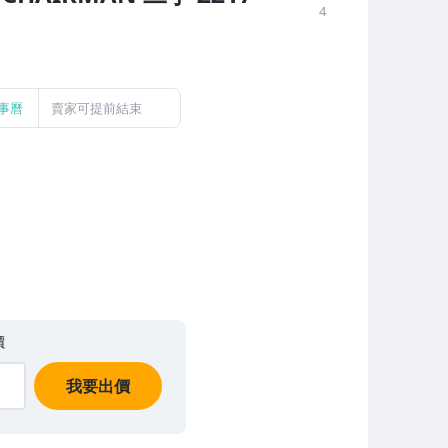
4
事曆
賣家可提前結束
價
我要出價