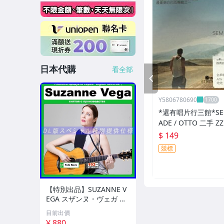
日本代購
看全部
PREV
Y5806780690
*還有唱片行三館*SEM
ADE / OTTO 二手 ZZ
標)
$ 149
競標
【特別出品】SUZANNE V
EGA スザンヌ・ヴェガ 精
選集 100歌 音楽DL(MP3C
目前出價
D)☆
¥ 880