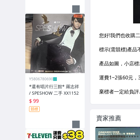
Y5806780690
*還有唱片行三館* 羅志祥
/ SPESHOW 二手 XX1152
$ 99
競標
賣家推薦