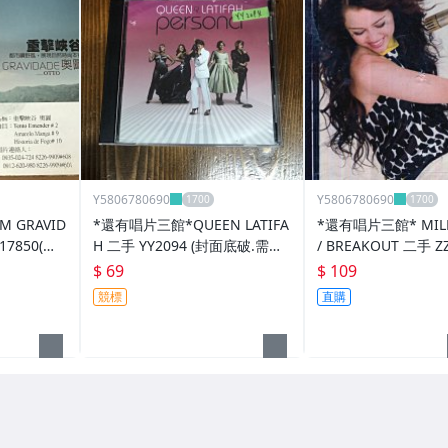
Y5806780690
Y5806780690
 GRAVID
*還有唱片三館*QUEEN LATIFA
*還有唱片三館* MILE
17850(競
H 二手 YY2094 (封面底破.需競
/ BREAKOUT 二手 ZZ
標)
面底破)
$ 69
$ 109
競標
直購