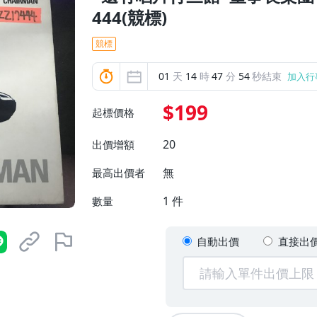
444(競標)
競標
01
天
14
時
47
分
52
秒結束
加入行
$199
起標價格
20
出價增額
無
最高出價者
1
件
數量
自動出價
直接出