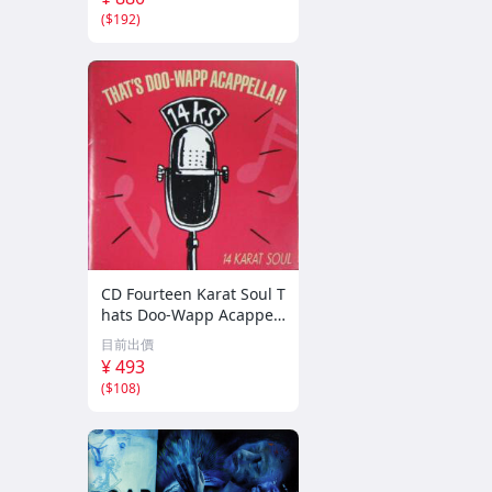
(
$192
)
CD Fourteen Karat Soul T
hats Doo-Wapp Acappell
a PCCY00374 Canyon Int
目前出價
ernational /00110
¥ 493
(
$108
)