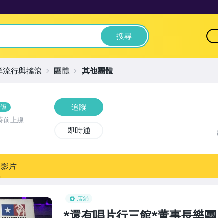
搜尋
洋流行與搖滾
團體
其他團體
追蹤
驗證
時前上線
即時通
播影片
店鋪
*還有唱片行三館*董事長樂團 CH