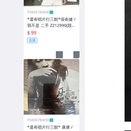
Y5806780690
*還有唱片行三館*張衛健 /
我不是 二手 ZZ12990(競
標)(補單
$ 99
直購
Y5806780690
*還有唱片行三館* 康康 /