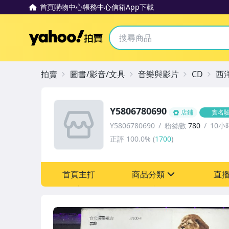
首頁
購物中心
帳務中心
信箱
App下載
Yahoo拍賣
拍賣
圖書/影音/文具
音樂與影片
CD
西
Y5806780690
店鋪
實名
Y5806780690
粉絲數
780
10小
正評
100.0%
(
1700
)
首頁主打
商品分類
直
sign
其它