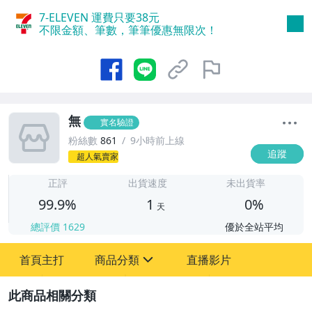
7-ELEVEN 運費只要
38
元
不限金額、筆數，筆筆優惠無限次！
無
實名驗證
粉絲數
861
9小時前上線
追蹤
超人氣賣家
1
正評
出貨速度
未出貨率
99.9%
1
0%
天
總評價
1629
優於全站平均
首頁主打
商品分類
直播影片
sign
2
成人專區