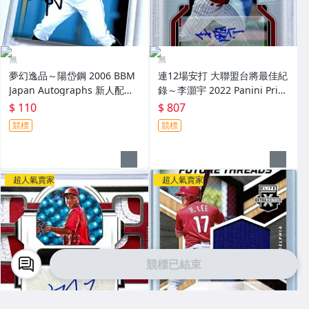
無
無
夢幻逸品～陽岱鋼 2006 BBM
連12場安打 大聯盟台將最佳紀
Japan Autographs 新人配布
錄～李灝宇 2022 Panini Priz
簽名卡 加蓋BBM鋼印 RC～
m Draft Picks 亮面新人簽名鑑
$ 110
$ 807
定卡 RC PSA 9～
競標
競標
超人氣賣家
超人氣賣家
競標已結束