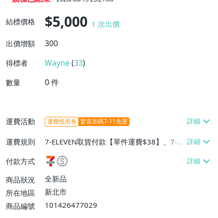
$5,000
結標價格
1
次出價
300
出價增額
Wayne
(
33
)
得標者
0
件
數量
運費活動
運費抵用券
驚喜加碼7-11免運
運費規則
7-ELEVEN取貨付款【單件運費$38】、7-EL
EVEN取貨不付款【單件運費$38】、郵局掛
付款方式
號【單件運費$60、滿20件或消費滿$5000
0免運費】
全新品
商品狀況
新北市
所在地區
101426477029
商品編號