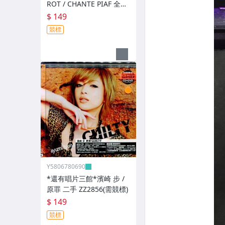
ROT / CHANTE PIAF 全新
ZZ12526(競標)
$ 149
競標
Y5806780690
*還有唱片三館*濱崎 步 /
原罪 二手 ZZ2856(需競標)
$ 149
競標