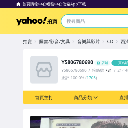
首頁
購物中心
帳務中心
信箱
App下載
Yahoo拍賣
拍賣
圖書/影音/文具
音樂與影片
CD
西
Y5806780690
店鋪
實名
Y5806780690
粉絲數
781
21小
正評
100.0%
(
1703
)
首頁主打
商品分類
直
sign
其它