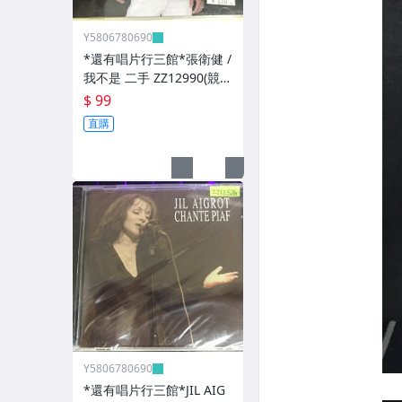
Y5806780690
*還有唱片行三館*張衛健 /
我不是 二手 ZZ12990(競
標)(補單
$ 99
直購
Y5806780690
*還有唱片行三館*JIL AIG