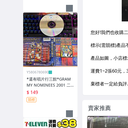
Y5806780690
*還有唱片行三館*GRAM
MY NOMINEES 2001 二
手 ZZ21403
$ 149
競標
賣家推薦