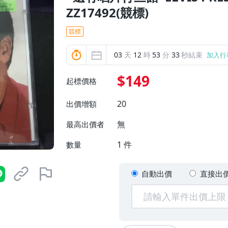
ZZ17492(競標)
競標
03
天
12
時
53
分
31
秒結束
加入行
$149
起標價格
20
出價增額
無
最高出價者
1
件
數量
自動出價
直接出