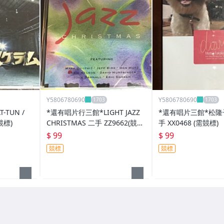
Y5806780690
Y5806780690
TUN /
*還有唱片行三館*LIGHT JAZZ
*還有唱片三館*松隆子
競標)
CHRISTMAS 二手 ZZ9662(競
手 XX0468 (需競標)
標)
$ 99
$ 99
競標
競標