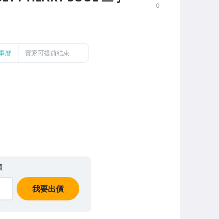
0
事曆
賣家可提前結束
價
我要出價