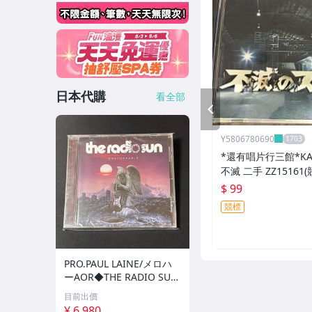
日本代購
看全部
PREV
Y5806780690
*還有唱片行三館*KAT-
不滅 二手 ZZ15161(
$ 99
競標
PRO.PAUL LAINE/メロハ
ーAOR◆THE RADIO SU
N/UNSTOPPABLE
目前出價
¥ 6,980