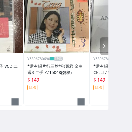
NEXT
Y5806780690
Y5806780690
 VCD 二
*還有唱片行三館*鄧麗君 金曲
*還有唱片行三館*AND
選3 二手 ZZ15048(競標)
CELLI / VIAGGIO I
手 ZZ15759(競標)
$ 149
$ 149
競標
競標