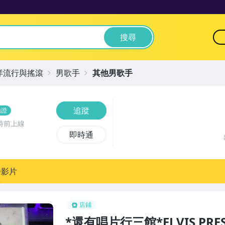
搜尋
洋流行與搖滾
男歌手
其他男歌手
追蹤
驗證
時前上線
即時通
播影片
店鋪
*還有唱片行三館*ELVIS PRESL