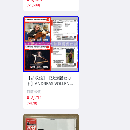
(
$1,509
)
【超収録】【決定版セッ
ト】ANDREAS VOLLENW
EIDER CD1+2+3 厳選プレ
目前出價
ミア音源集 MP3CD-DLVer
¥ 2,211
3ディスク♪
(
$478
)