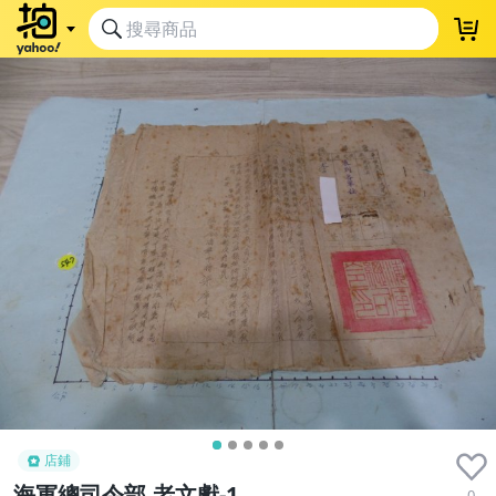
店鋪
海軍總司令部,老文獻-1
0