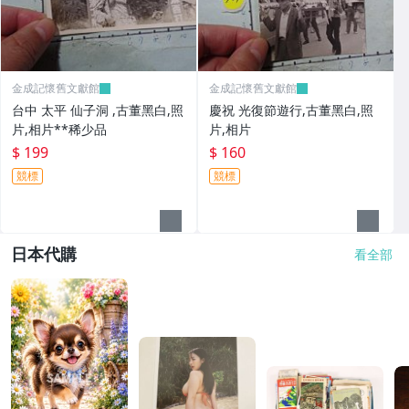
金成記懷舊文獻館
金成記懷舊文獻館
台中 太平 仙子洞 ,古董黑白,照
慶祝 光復節遊行,古董黑白,照
片,相片**稀少品
片,相片
$ 199
$ 160
競標
競標
日本代購
看全部