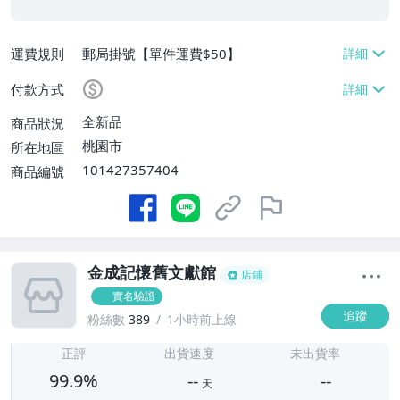
運費規則
郵局掛號【單件運費$50】
付款方式
全新品
商品狀況
桃園市
所在地區
101427357404
商品編號
金成記懷舊文獻館
店鋪
實名驗證
追蹤
粉絲數
389
1小時前上線
-
-
正評
出貨速度
未出貨率
99.9%
--
--
天