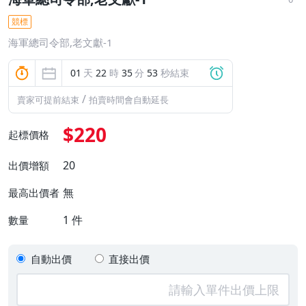
競標
海軍總司令部,老文獻-1
01
天
22
時
35
分
52
秒結束
/
賣家可提前結束
拍賣時間會自動延長
$220
起標價格
20
出價增額
無
最高出價者
1
件
數量
自動出價
直接出價