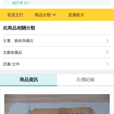
總評價
821
-
首頁主打
商品分類
直播影片
-
sign
其它
2
古董、藝術與礦石
文獻收藏品
證書/文件
商品資訊
出價紀錄