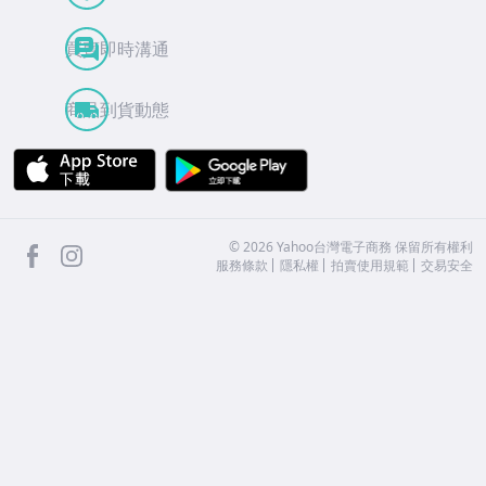
買賣即時溝通
商品到貨動態
APP Store
Google Play
facebook
Instagram
©
2026
Yahoo台灣電子商務 保留所有權利
服務條款
隱私權
拍賣使用規範
交易安全