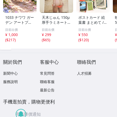
1033 チワワ ガー
天木じゅん 150μ
ポストカード 絵
デン アートプリ
厚手ラミネート加
葉書 まとめて /
ント 2L判 水彩画
工 6ページ 写真
大量 / アジア / 写
目前出價
目前出價
目前出價
風 犬 フラワー イ
集 SSS グラビア
真 / 文化 / 観光 /
¥ 1,000
¥ 299
¥ 550
¥
ンテリア
切り抜き まとめ
旅行 / はがき / 現
(
$217
)
(
$65
)
(
$120
)
(
て発送承ります。
状品
關於我們
客服中心
聯絡我們
新聞中心
常見問答
人才招募
服務說明
聯絡客服
最新公告
手機逛拍賣，購物更便利
商品降價通知