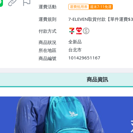
運費活動
運費抵用券
週末7-11免運
運費規則
7-ELEVEN取貨付款【單件運費
爾富取貨付款【單件運費$60、滿
付款方式
運【單件運費$80、滿2件或消費
全新品
商品狀況
台北市
所在地區
101429651167
商品編號
7-ELEVEN 運費只要
38
元
不限金額、筆數，筆筆優惠無限次！
商品資訊