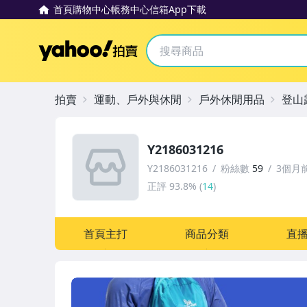
首頁
購物中心
帳務中心
信箱
App下載
Yahoo拍賣
拍賣
運動、戶外與休閒
戶外休閒用品
登山
Y2186031216
Y2186031216
粉絲數
59
3個月
正評
93.8%
(
14
)
首頁主打
商品分類
直