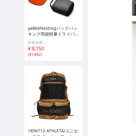
yaBeeNestingバックパッ
キング用超軽量ドライバッ
グセット、スタッフバッグ
目前出價
登山 スタッフバッグキャ
¥ 8,750
ンプ、ハイキング、ボー
(
$1,892
)
1856712-ATHLETA/ユニセ