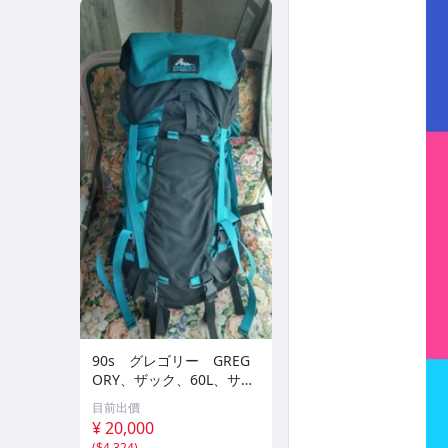
90s グレゴリー GREG
ORY、ザック、60L、サイ
ズL、青タグ
目前出價
¥ 20,000
(
$4,324
)