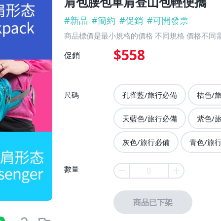
肩包腰包單肩登山包輕便攜
#
新品
#
簡約
#
促銷
#
可開發票
商品標價是最小規格的價格 不同規格 價格不同
$558
促銷
尺碼
孔雀藍/旅行必備
桔色/
天藍色/旅行必備
紫色/
灰色/旅行必備
青色/旅
數量
商品已下架