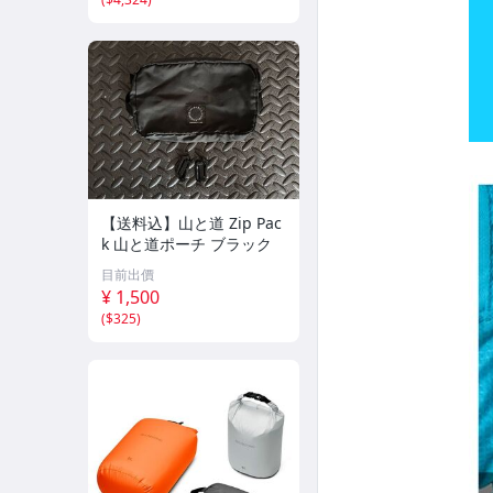
【送料込】山と道 Zip Pac
k 山と道ポーチ ブラック
目前出價
¥ 1,500
(
$325
)