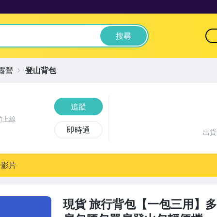
搜尋
露營
登山背包
追蹤
前上線
即時通
出
播影片
現貨 旅行背包【一包三用】