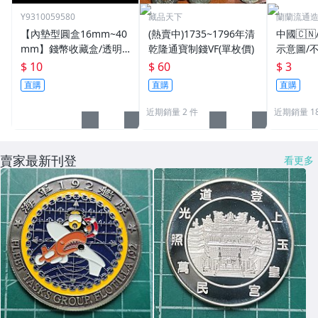
Y9310059580
藏品天下
蘭蘭流通
【內墊型圓盒16mm~40
(熱賣中)1735~1796年清
中國🇨
mm】錢幣收藏盒/透明
乾隆通寶制錢VF(單枚價)
示意圖/
圓盒/硬幣盒/錢幣收藏用
機出貨
$ 10
$ 60
$ 3
品
直購
直購
直購
近期銷量 2 件
近期銷量 18
賣家最新刊登
看更多