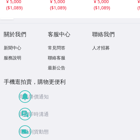
¥ 5,000
¥ 5,000
¥ 5,000
¥
銭 古銭 コレクシ
布 貨幣
(
$1,089
)
(
$1,089
)
(
$1,089
)
(
ョン 貨幣
關於我們
客服中心
聯絡我們
新聞中心
常見問答
人才招募
服務說明
聯絡客服
最新公告
手機逛拍賣，購物更便利
商品降價通知
買賣即時溝通
商品到貨動態