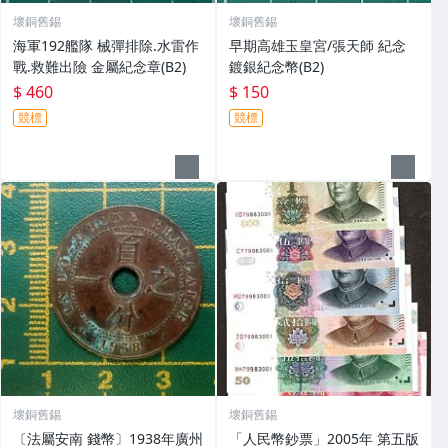
壞銅舊錫
壞銅舊錫
海軍192艦隊 械彈排除.水雷作
早期高雄玉皇宮/張天師 紀念
戰.救難出險 金屬紀念章(B2)
鍍銀紀念幣(B2)
$ 460
$ 150
競標
競標
壞銅舊錫
壞銅舊錫
〔法屬安南 錢幣〕1938年廣州
「人民幣鈔票」2005年 第五版