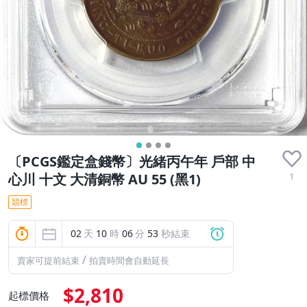
〔PCGS鑑定盒錢幣〕光緒丙午年 戶部 中
1
心川 十文 大清銅幣 AU 55 (黑1)
競標
02
天
10
時
06
分
52
秒結束
/
賣家可提前結束
拍賣時間會自動延長
$2,810
起標價格