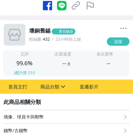
壞銅舊錫
實名驗證
粉絲數
432
22小時前上線
追蹤
-
-
正評
出貨速度
未出貨率
99.6%
--
--
天
總評價
510
-
首頁主打
商品分類
直播影片
-
sign
古董、藝術與礦石
2
偶像、球員卡與郵幣
偶像、球員卡與郵幣
錢幣/古錢幣