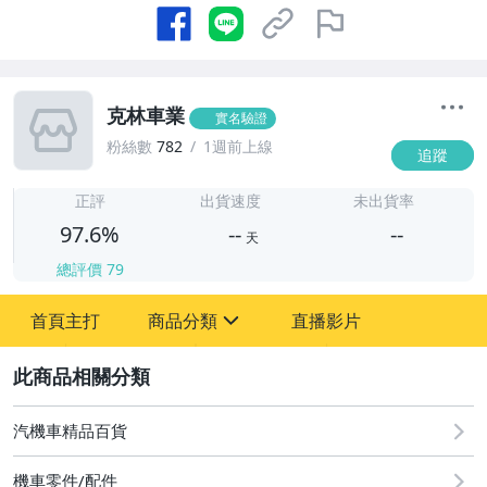
克林車業
實名驗證
粉絲數
782
1週前上線
追蹤
-
-
正評
出貨速度
未出貨率
97.6%
--
--
天
總評價
79
-
首頁主打
商品分類
直播影片
-
sign
汽機車精品百貨
2
居家、家具與園藝
汽機車精品百貨
機車零件/配件