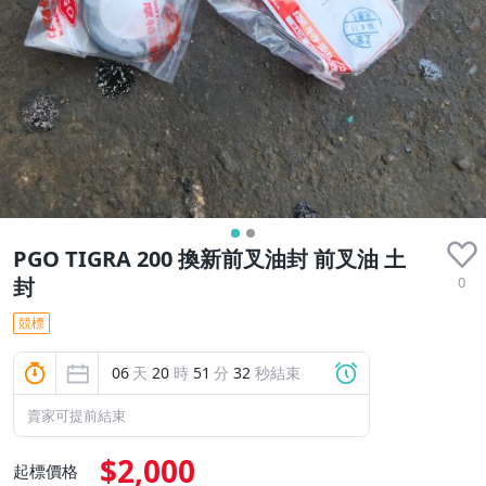
PGO TIGRA 200 換新前叉油封 前叉油 土
0
封
競標
06
天
20
時
51
分
31
秒結束
賣家可提前結束
$2,000
起標價格