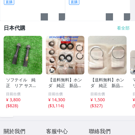
直購
直購
日本代購
看全部
ソフテイル 純
【送料無料】ホン
【送料無料】ホン
正 リア サスペ
ダ 純正 新品 C
ダ 純正 新品 C
ンション ボル
BX400F CBX550F
B250T CB400T C
目前出價
目前出價
目前出價
ト ハーレー リ
フロントフォー
B250N CB400N
¥ 3,800
¥ 14,300
¥ 1,500
¥
ヤ ロワ サス ショ
ク オーバーホー
バブ ホーク2 ホ
(
$828
)
(
$3,114
)
(
$327
)
(
ック リング ヘリ
ルキット フォー
ーク フロントフ
テイジ ファット
クシール ガイド
ォーク シール オ
ボーイ 1a
ブッシュ メタル
イルシールピン
OH
關於我們
客服中心
聯絡我們