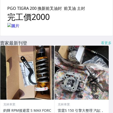
賣家最新刊登
看更多
克林車業
克林車業
鈞輝 RPM後避震 S MAX FORC
雷霆S 150 引擎大整理 汽缸，