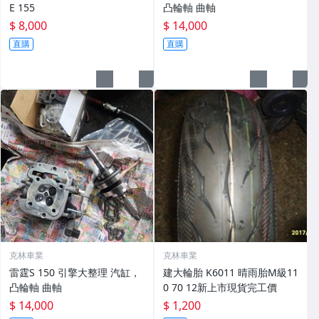
E 155
凸輪軸 曲軸
$ 8,000
$ 14,000
直購
直購
克林車業
克林車業
雷霆S 150 引擎大整理 汽缸，
建大輪胎 K6011 晴雨胎M級11
凸輪軸 曲軸
0 70 12新上市現貨完工價
$ 14,000
$ 1,200