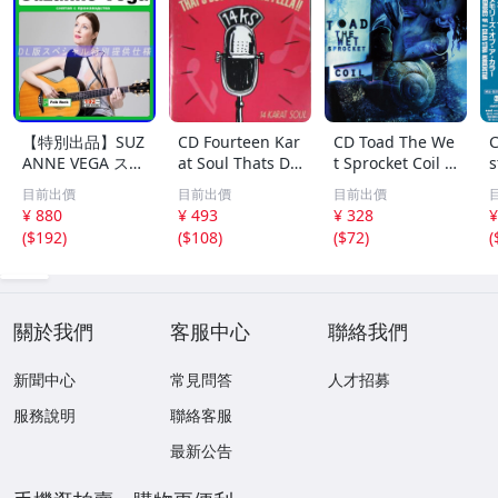
【特別出品】SUZ
CD Fourteen Kar
CD Toad The We
C
ANNE VEGA スザ
at Soul Thats Do
t Sprocket Coil C
s
ンヌ・ヴェガ 精
o-Wapp Acappel
K67862 Columbi
O
目前出價
目前出價
目前出價
選集 100歌 音楽D
la PCCY00374 Ca
a /00110
5
¥ 880
¥ 493
¥ 328
¥
L(MP3CD)☆
nyon Internatio
0
(
$192
)
(
$108
)
(
$72
)
(
nal /00110
關於我們
客服中心
聯絡我們
新聞中心
常見問答
人才招募
服務說明
聯絡客服
最新公告