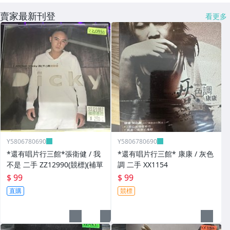
賣家最新刊登
看更多
Y5806780690
Y5806780690
*還有唱片行三館*張衛健 / 我
*還有唱片行三館* 康康 / 灰色
不是 二手 ZZ12990(競標)(補單
調 二手 XX1154
$ 99
$ 99
直購
競標