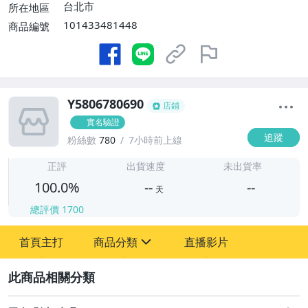
台北市
所在地區
101433481448
商品編號
Y5806780690
店鋪
實名驗證
追蹤
粉絲數
780
7小時前上線
-
-
正評
出貨速度
未出貨率
100.0%
--
--
天
總評價
1700
-
首頁主打
商品分類
直播影片
-
sign
其它
2