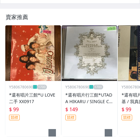
賣家推薦
Y5806780690
Y5806780690
Y5806780
*還有唱片三館*U LOVE
*還有唱片行三館*UTAD
*還有唱
二手 XX0917
A HIKARU / SINGLE CO
基 / 我
LLCETION V.1 二手 ZZ8
14660(
$ 99
$ 149
$ 99
153(需競標)
競標
競標
競標