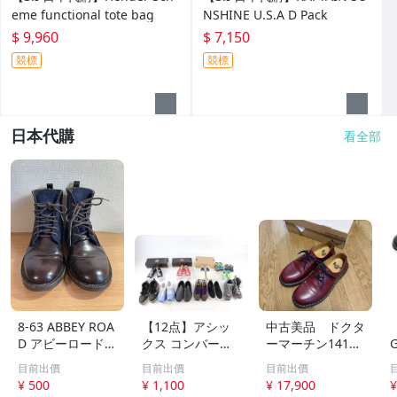
eme functional tote bag
NSHINE U.S.A D Pack
$ 9,960
$ 7,150
競標
競標
日本代購
看全部
8-63 ABBEY ROA
【12点】アシッ
中古美品 ドクタ
D アビーロード
クス コンバース
ーマーチン1416
ブーツ 靴 レザー
バンズ 他ブラン
Dr Martens チェ
目前出價
目前出價
目前出價
レースアップブー
ド含む スニーカ
リーレッド 3ホー
¥ 500
¥ 1,100
¥ 17,900
¥
ツ メンズ 男性 ブ
ー スリッポン シ
ル UK7