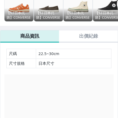
【S.I 日本代
【S.I 日本代
【S.I 日本代
【S.I 日本代
購】CONVERSE
購】CONVERSE
購】CONVERSE
購】CONVERS
japan COURT
japan CLASSIC
japan ALL STAR
japan ALL STA
SHOES
VULCANIZE
LGCY HI Ed
J HI MD 10
WEAPON CC AG
CXP LOAFER
Davis
商品資訊
出價紀錄
OX
尺碼
22.5~30cm
尺寸規格
日本尺寸