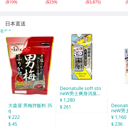
(
$109
)
(
$239
)
(
$3,875
)
(
ランド ブラウン
ューズ 靴 等含む
カラー スエード
サイズ 23 26他含
む キッズ 6354-T
H
日本直送
看更多
Deonatulle soft sto
neW男士爽身消臭止
汗石 中世紀 20g
¥ 1,280
Deonatu
大森屋 男梅拌飯料 35
$ 261
neW男
g
消臭石
¥ 1,160
¥ 222
$ 236
$ 45