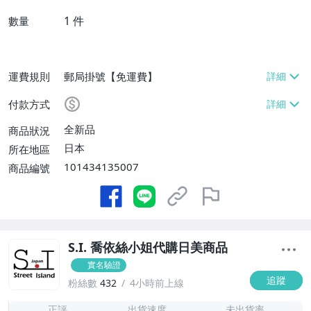
1
件
數量
運費規則
郵局掛號【免運費】
付款方式
全新品
商品狀況
日本
所在地區
101434135007
商品編號
S.I. 喬依絲小姐代購日美商品
實名驗證
追蹤
粉絲數
432
4小時前上線
-
-
正評
出貨速度
未出貨率