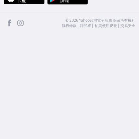
facebook
Instagram
©
2026
Yahoo台灣電子商務 保留所有權利
服務條款
隱私權
拍賣使用規範
交易安全