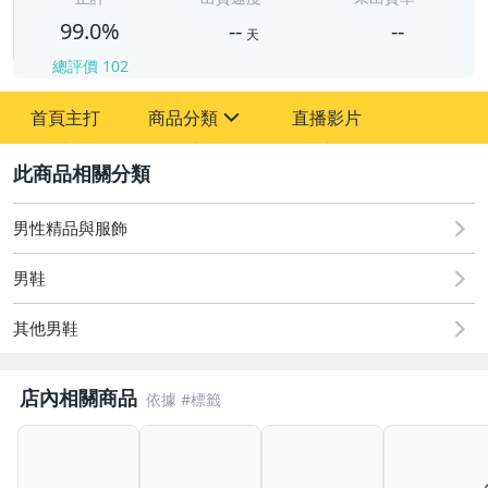
99.0%
--
--
天
總評價
102
-
首頁主打
商品分類
直播影片
-
sign
男性精品與服飾
2
男性精品與服飾
男鞋
其他男鞋
店內相關商品