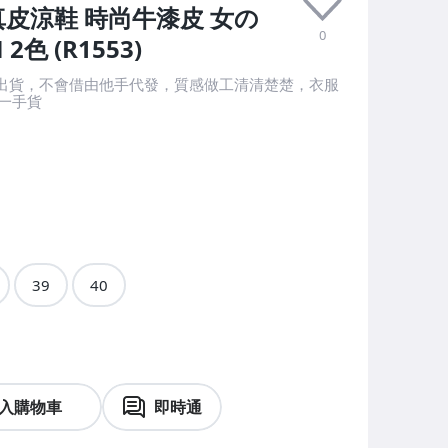
真皮涼鞋 時尚牛漆皮 女の
0
色 (R1553)
後出貨，不會借由他手代發，質感做工清清楚楚，衣服
一手貨
39
40
入購物車
即時通