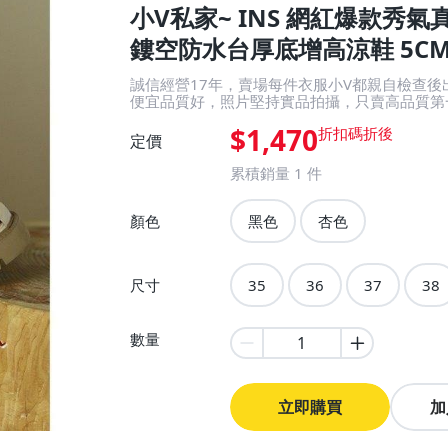
小V私家~ INS 網紅爆款秀氣
鏤空防水台厚底增高涼鞋 5CM 2
誠信經營17年，賣場每件衣服小V都親自檢查
便宜品質好，照片堅持實品拍攝，只賣高品質第
$1,470
定價
累積銷量
1
件
顏色
黑色
杏色
尺寸
35
36
37
38
數量
立即購買
加