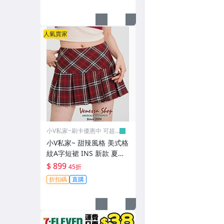
人氣賣家
小V私家~刷卡優惠中 可超
取
小V私家~ 甜辣風格 美式格
紋A字短裙 INS 新款 夏季
學院風 女の百褶裙 褲裙 2
$ 899
45折
色 (R1645)
折扣碼
直購