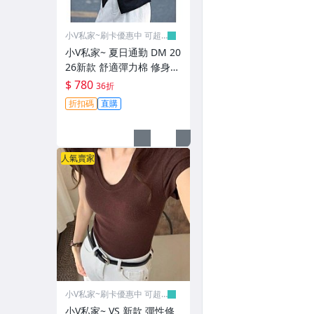
小V私家~刷卡優惠中 可超
取
小V私家~ 夏日通勤 DM 20
26新款 舒適彈力棉 修身抓
褶收腰 女の亨利V領小飛袖
$ 780
36折
T恤 無袖上衣 2色 (Y1950)
折扣碼
直購
人氣賣家
小V私家~刷卡優惠中 可超
取
小V私家~ VS 新款 彈性修