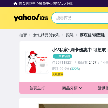
首頁
購物中心
帳務中心
信箱
App下載
Yahoo拍賣
拍賣
女包精品與女鞋
跟鞋
厚底鞋/楔型鞋
小V私家~刷卡優惠中 可超取
實名驗證
Y1367119251
粉絲數
2457
1小
正評
99.9%
(
3223
)
人氣賣家
首頁主打
商品分類
活動
sign
全館免運，滿2件95折，