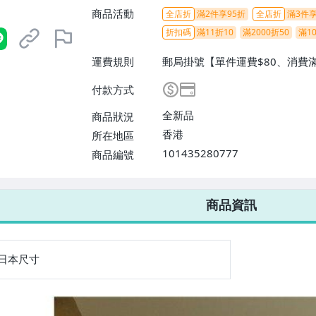
商品活動
全店折
滿2件享95折
全店折
滿3件享
折扣碼
滿11折10
滿2000折50
滿10
運費規則
郵局掛號【單件運費$80、消費
$100、消費滿$1299免運費】
付款方式
全新品
商品狀況
香港
所在地區
101435280777
商品編號
商品資訊
日本尺寸