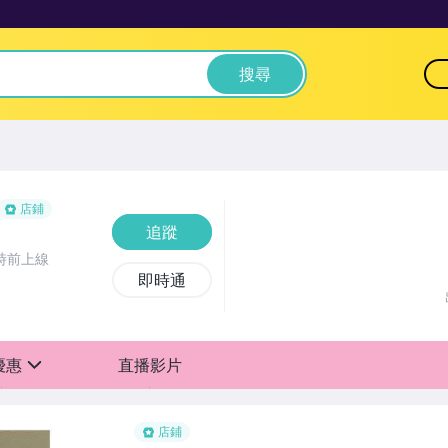
搜尋
店鋪
追蹤
時前上線
即時通
優惠
直播影片
sign
老客戶另享優惠
店鋪