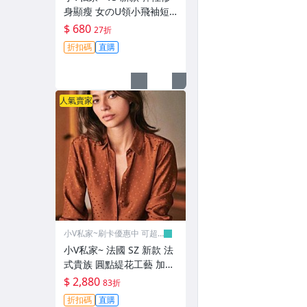
身顯瘦 女のU領小飛袖短
袖T恤上衣 4色 (L15781)
$ 680
27折
折扣碼
直購
人氣賣家
小V私家~刷卡優惠中 可超
取
小V私家~ 法國 SZ 新款 法
式貴族 圓點緹花工藝 加厚
20m/m真絲 女の輕奢緞面
$ 2,880
83折
長袖襯衫上衣 2色 (R1022)
折扣碼
直購