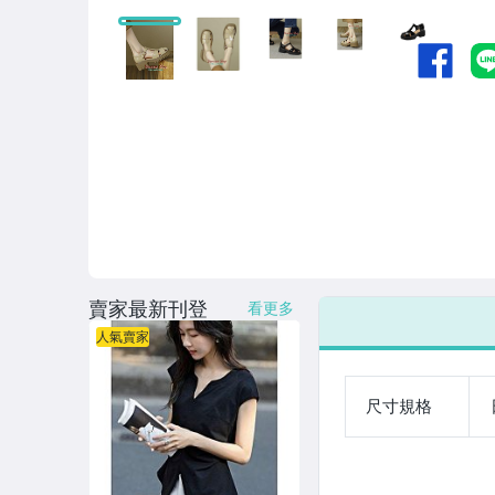
涼鞋 拖鞋 羅馬鞋
平底鞋 娃娃鞋 運動鞋
長短靴 及踝靴
圍巾 帽子 (絲巾 領巾 披肩)
包包(手提包 肩背包)
帽子 太陽眼鏡 皮帶
飾品 (髮飾 耳飾 項鍊 胸針)
賣家最新刊登
看更多
換季 斷碼 超值特價區
人氣賣家
男生服飾
兒童服飾
尺寸規格
生活小物