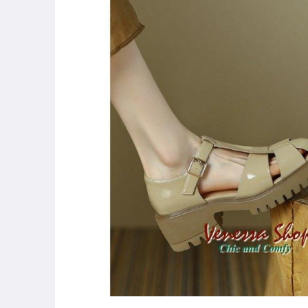
[全店] 粉絲折扣碼
低至3折福利價 撿漏專區
5折專區 特價再特價
上裝 (襯衫 T恤 上衣 背心)
下裝 (短裙 短褲 長褲)
洋裝 (連身裙 連身褲)
外套 (西裝 風衣 大衣)
內搭 (內衣 內褲)
羽絨 (外套 背心 褲子)
套裝
魚口鞋 高跟鞋 低跟鞋