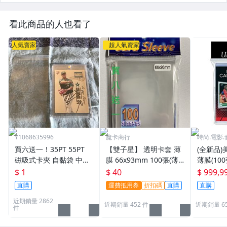
看此商品的人也看了
人氣賣家
超人氣賣家
Y1068635996
魔卡商行
時尚.電影.
買六送一！35PT 55PT
【雙子星】 透明卡套 薄
(全新品)美
磁吸式卡夾 自黏袋 中華
膜 66x93mm 100張(薄)
薄膜(10
職棒球員卡 遊戲王 寶可
適用 BBM MLB Topps C
次到貨日期:
$ 1
$ 40
$ 999,9
夢PTCG 漫威 ultra pro
PBL 球員卡
直購
運費抵用券
折扣碼
直購
直購
可用
近期銷量 2862
近期銷量 452 件
近期銷量 6
件