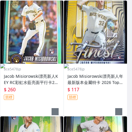
ace5478jp
ace5478jp
Jacob Misiorowski漂亮新人K
Jacob Misiorowski漂亮新人年
EY RC彩虹水藍亮面平行卡202
最新版本金屬特卡 2026 Topp
6 Topps Series 1 Aqua Rain
s Finest Team Finest Rookie
$ 260
$ 117
bow Foil Rookie
競標
競標