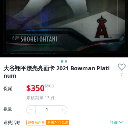
大谷翔平漂亮亮面卡 2021 Bowman Plati
7
num
$350
$500
促銷
累積銷量
13
件
數量
運費活動
運費抵用券
週末7-11免運