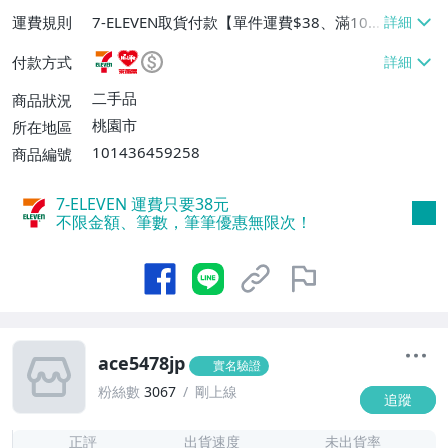
運費規則
7-ELEVEN取貨付款【單件運費$38、滿100
件或消費滿$10000免運費】、7-ELEVEN取
付款方式
貨不付款【單件運費$38】、萊爾富取貨付
款【單件運費$60、滿100件或消費滿$100
二手品
商品狀況
00免運費】、郵局掛號【單件運費$50、滿
桃園市
所在地區
100件或消費滿$100000免運費】
101436459258
商品編號
7-ELEVEN 運費只要
38
元
不限金額、筆數，筆筆優惠無限次！
ace5478jp
實名驗證
粉絲數
3067
剛上線
追蹤
8
正評
出貨速度
未出貨率