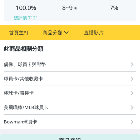
100.0%
8~9
7%
天
總評價
7121
首頁主打
商品分類
直播影片
sign
2
偶像、球員卡與郵幣
偶像、球員卡與郵幣
球員卡/其他收藏卡
棒球卡/職棒卡
美國職棒/MLB球員卡
Bowman球員卡