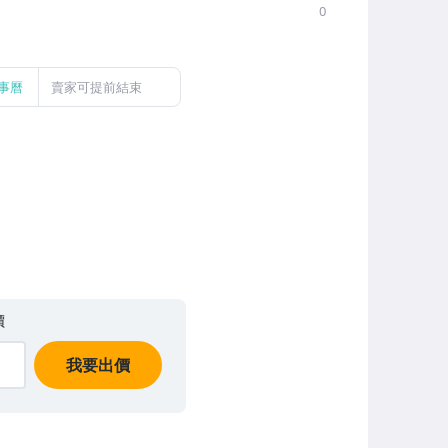
0
事曆
賣家可提前結束
價
我要出價