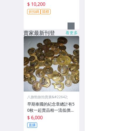
$ 10,200
折扣碼
競標
賣家最新刊登
看更多
八旗勁旅拍賣廣&#22642;
早期泰國的紀念章總計有5
0枚一起賣品相一流低價起
標
$ 6,000
直購