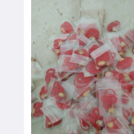
古董、藝術與礦石
玩具、模型與公仔
偶像、球員卡與郵幣
女裝與服飾配件
運動、戶外與休閒