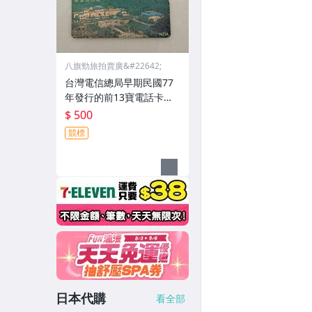
八旗勁旅拍賣廣&#22642;
台灣電信總局早期民國77
年發行的前13寶電話卡舊
卡總計有 3張一起賣
$ 500
競標
日本代購
看全部