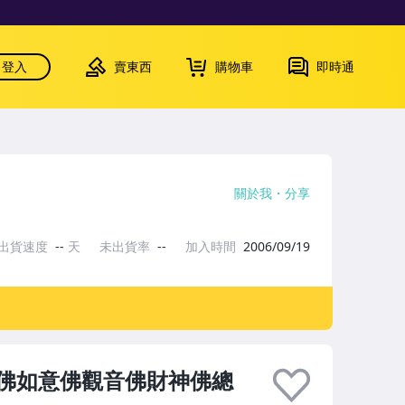
登入
賣東西
購物車
即時通
關於我
分享
出貨速度
--
天
未出貨率
--
加入時間
2006/09/19
佛如意佛觀音佛財神佛總