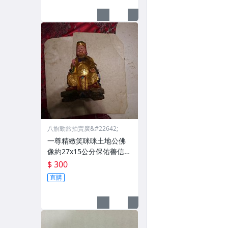
八旗勁旅拍賣廣&#22642;
一尊精緻笑咪咪土地公佛
像約27x15公分保佑善信年
年發財
$ 300
直購