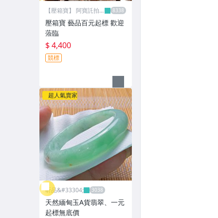
【壓箱寶】 阿寶託拍
網
壓箱寶 藝品百元起標 歡迎
蒞臨
$ 4,400
競標
超人氣賣家
昕品&#33304;
天然緬甸玉A貨翡翠、一元
起標無底價