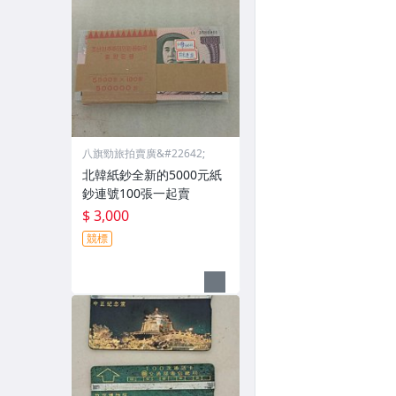
八旗勁旅拍賣廣&#22642;
北韓紙鈔全新的5000元紙
鈔連號100張一起賣
$ 3,000
競標