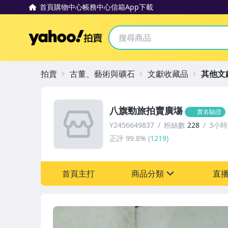
首頁
購物中心
帳務中心
信箱
App下載
Yahoo拍賣
拍賣
古董、藝術與礦石
文獻收藏品
其他文
八旗勁旅拍賣廣塲
實名驗證
Y2456649837
粉絲數
228
3小
正評
99.8%
(
1219
)
首頁主打
商品分類
直
sign
圖書/影音/文具
成人專區