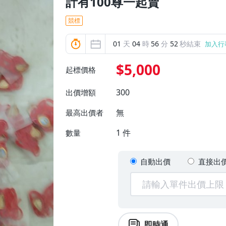
計有100尊一起賣
競標
01
天
04
時
56
分
50
秒結束
加入行
$5,000
起標價格
300
出價增額
無
最高出價者
1
件
數量
自動出價
直接出
即時通