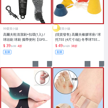
99愛買小舖
99愛買小舖
高爾夫鞋清潔刷+扣環(1入) /
(現貨發售) 高爾夫橡膠球座/ 球
球頭刷 球刷 攜帶便利【GF040
托TEE (4尺寸/組) 冬季球TEE
33】99愛買小舖
【GF02020】99愛買小舖
$ 39
$ 49
4折
38折
$ 99
$ 129
直購
直購