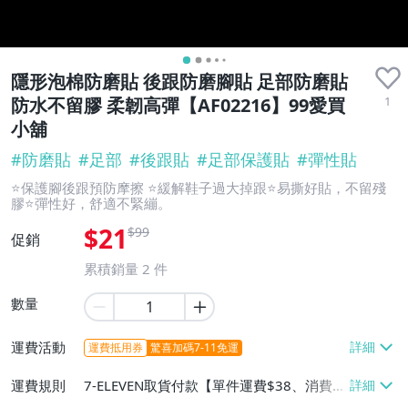
隱形泡棉防磨貼 後跟防磨腳貼 足部防磨貼
1
防水不留膠 柔韌高彈【AF02216】99愛買
小舖
#
防磨貼
#
足部
#
後跟貼
#
足部保護貼
#
彈性貼
⭐保護腳後跟預防摩擦 ⭐緩解鞋子過大掉跟⭐易撕好貼，不留殘
膠⭐彈性好，舒適不緊繃。
$21
$99
促銷
累積銷量
2
件
數量
運費活動
運費抵用券
驚喜加碼7-11免運
運費規則
7-ELEVEN取貨付款【單件運費$38、消費滿
$888免運費】、7-ELEVEN取貨不付款【單