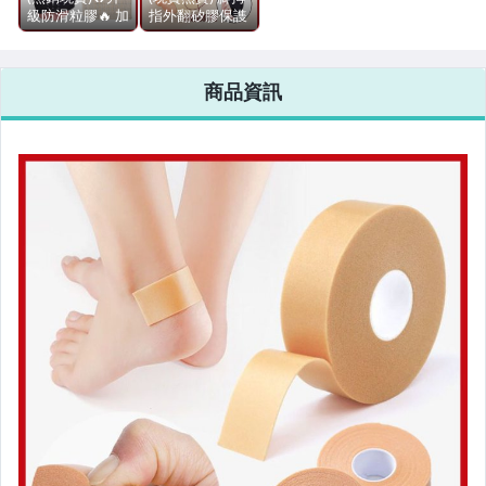
級防滑粒膠🔥 加
指外翻矽膠保謢
厚螺紋斜口矽膠
套 (1雙入) 大拇
汽機車精品百貨
前掌墊 腳拇趾外
指骨套 /大脚趾
翻矽膠保謢套 (1
外翻彈性佳舒適
原創設計良品
商品資訊
雙入) 彈性佳
度極好
【AF02202】99
【AF02201】99
居家、家具與園藝
愛買小舖
愛買小舖
男性精品與服飾
女裝與服飾配件
手錶與飾品配件
女包精品與女鞋
家電與影音視聽
美食與地方特產