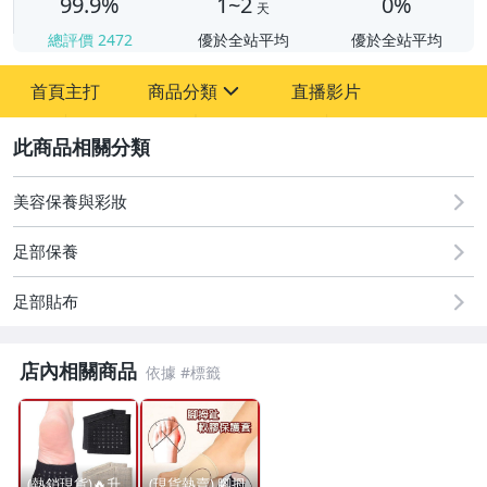
99.9%
1~2
0%
天
總評價
2472
優於全站平均
優於全站平均
首頁主打
商品分類
直播影片
sign
2
美容保養與彩妝
圖書/影音/文具
足部保養
手機、配件與通訊
美容保養與彩妝
足部貼布
相機、攝影與周邊
店內相關商品
運動、戶外與休閒
嬰幼兒與孕婦
寵物用品與水族
(熱銷現貨)🔥升
(現貨熱賣) 腳拇