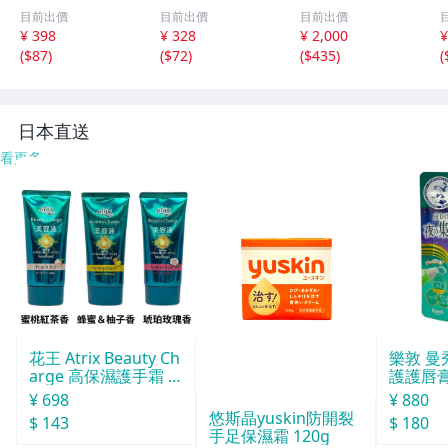
クルタイプ １５
《マットブラッ
ケア ハイソック
目前出價
目前出價
目前出價
枚入
ク》/ 角質取り 除
ス Мサイズ １足
¥ 398
¥ 328
¥ 2,000
¥
去 足裏 フットケ
(
$87
)
(
$72
)
(
$435
)
(
ア かかと磨き か
かとやすり 削り
すべすべ ネコポ
ス
日本直送
看更多
花王 Atrix Beauty Ch
樂敦 曼
arge 高保濕護手霜 8
護護唇膏
0g
¥ 698
¥ 880
悠斯晶yuskin防開裂
$ 143
$ 180
手足保濕霜 120g