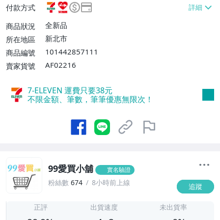
付款方式
件運費$38、滿2件或消費滿$888免運
費】、萊爾富取貨付款【單件運費$60、消
全新品
商品狀況
費滿$888免運費】、宅配/貨運【單件運費
新北市
所在地區
$80、消費滿$1200免運費】
101442857111
商品編號
AF02216
賣家貨號
7-ELEVEN 運費只要
38
元
不限金額、筆數，筆筆優惠無限次！
99愛買小舖
實名驗證
粉絲數
674
8小時前上線
追蹤
1
正評
出貨速度
未出貨率