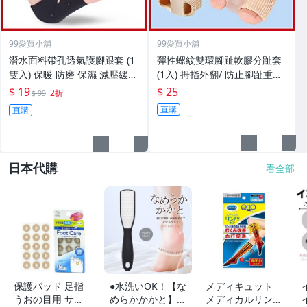
99愛買小舖
99愛買小舖
潛水面料帶孔透氣護腳跟套 (1
彈性螺紋雙環腳趾軟膠分趾套
雙入) 保暖 防磨 保濕 減壓緩衝
(1入) 拇指外翻/ 防止腳趾重疊
【AF02230】99愛買小舖
/ 防摩擦【AF02234】99愛買
$ 19
$ 25
2折
$ 99
小舖
直購
直購
日本代購
看全部
保護パッド 足指
●水洗いOK！【な
メディキュット
うおの目用 サー
めらかかかと】
メディカルリンパ