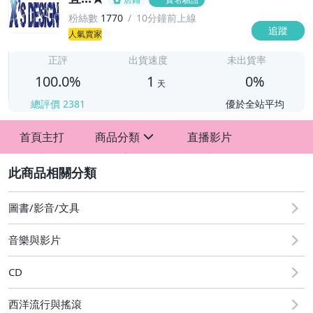
粉絲數
1770
10分鐘前上線
追蹤
1
人氣賣家
正評
出貨速度
未出貨率
100.0%
1
0%
天
總評價
2381
優於全站平均
首頁主打
商品分類
直播影片
sign
2
圖書/影音/文具
音樂與影片
CD
西洋流行與搖滾