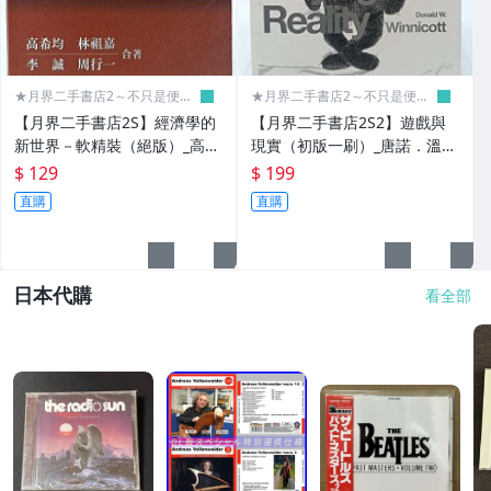
▌參考書 ▌工具書 ▌
✈國中小參考書
★月界二手書店2～不只是便
★月界二手書店2～不只是便
宜...★
宜...★
✈高中職參考書
【月界二手書店2S】經濟學的
【月界二手書店2S2】遊戲與
新世界－軟精裝（絕版）_高希
現實（初版一刷）_唐諾．溫尼
✈字典
均、林祖嘉、李誠、周行一_天
考特_心靈工坊 〖心理〗CSW
$ 129
$ 199
下文化_原價600〖大學商學〗
直購
直購
✈地圖╱百科全書
ABJ
▌雜誌期刊 ▌
日本代購
看全部
▌雜貨▌文具 ▌
其他