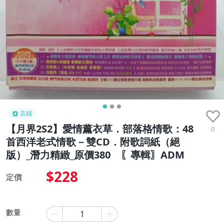
店鋪
【月界2S2】愛情薰衣草．部落格情歌：48
0
首西洋老式情歌－雙CD．附歌詞紙（絕
版）_潛力精緻_原價380 〖專輯〗ADM
$228
定價
數量