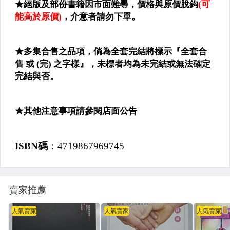
✈大學藝術傳播
✈大學教育
✈大學社科
▌財經 ▌企管 ▌
✈企管╱商業
✈理財
✈股票╱基金
✈行銷╱保險
✈溝通(含處世)
賣家推薦
▌心理 ▌人際關係 ▌
人氣賣家
人氣賣家
人氣賣家
✈勵志╱心靈成長