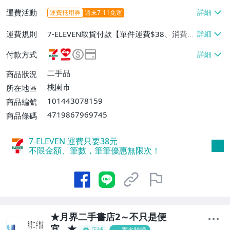
運費活動
運費抵用券
週末7-11免運
運費規則
7-ELEVEN取貨付款【單件運費$38、消費滿
$490免運費】、7-ELEVEN取貨不付款【單
付款方式
件運費$38、消費滿$490免運費】、萊爾富
取貨付款【單件運費$60、消費滿$490免運
二手品
商品狀況
費】、宅配/貨運【單件運費$120、消費滿
桃園市
所在地區
$1200免運費】、郵局掛號【單件運費$8
101443078159
商品編號
0、消費滿$690免運費】
4719867969745
商品條碼
7-ELEVEN 運費只要
38
元
不限金額、筆數，筆筆優惠無限次！
★月界二手書店2～不只是便
宜...★
店鋪
實名驗證