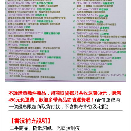
✈餐飲
✈旅遊
✈寵物
✈體育╱武術
✈電影╱動畫╱影劇
✈娛樂╱寫真集
▌保健 ▌美容 ▌
✈保健養生
✈醫療
✈美容
▌進修考試 ▌語言學習 ▌