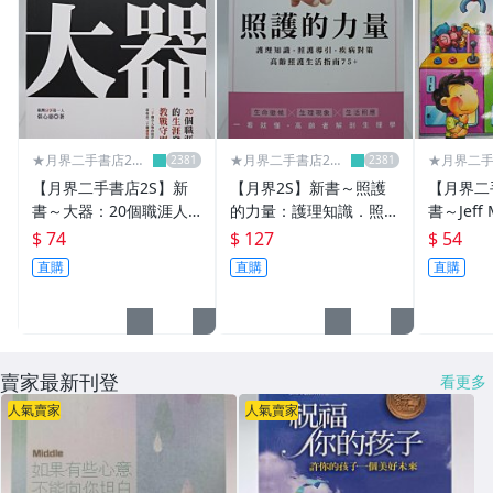
✈心理╱學習法
✈兩性關係
▌家庭 ▌親子 ▌教育 ▌
✈家庭親子
★月界二手書店2～
★月界二手書店2～
★月界二手
不只是便宜...★
不只是便宜...★
不只是便宜.
【月界二手書店2S】新
【月界2S】新書～照護
【月界二
✈少年童書╱兒童文學
書～大器：20個職涯人
的力量：護理知識．照護
書～Jeff 
的生涯發展教戰守則_張
導引．疾病對策（初版一
ke_Dua
$ 74
$ 127
$ 54
✈教育
心慈_布克文化出版_原價
刷）_山口潔_文經社_原
〖少年童
直購
直購
直購
300 〖企管〗AEW
價380 〖醫療〗CIM
▌藝術 ▌設計 ▌
✈美工設計╱服裝設計
賣家最新刊登
看更多
✈建築╱室內設計
人氣賣家
人氣賣家
✈音樂╱專輯
✈藝術╱書法