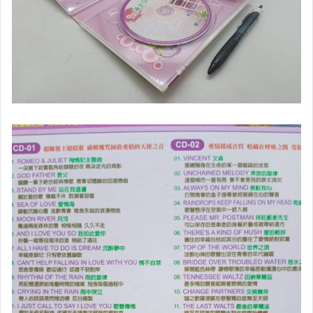
✈政治
✈社會
✈法律
✈傳播
✈軍事
✈哲學
▌自然 ▌科學 ▌
✈科學
✈動植物(含昆蟲)╱園藝
✈收藏╱嗜好
✈手工藝