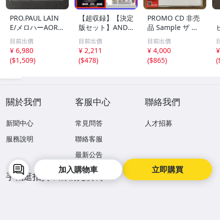
PRO.PAUL LAIN
【超収録】【決定
PROMO CD 非売
E/メロハーAOR◆
版セット】ANDR
品 Sample ザ ビ
THE RADIO SUN/
EAS VOLLENWEI
ートルズ パスト
目前出價
目前出價
目前出價
UNSTOPPABLE
DER CD1+2+3 厳
マスターズ VOL.2
¥ 6,980
¥ 2,211
¥ 4,000
¥
選プレミア音源集
CP32-5602 THE
(
$1,509
)
(
$478
)
(
$865
)
(
MP3CD-DLVer 3
BEATLES / PAST
ディスク♪
MASTERS VOLU
ME TWO 見本盤
關於我們
客服中心
聯絡我們
新聞中心
常見問答
人才招募
服務說明
聯絡客服
最新公告
加入購物車
立即購買
手機逛拍賣，購物更便利
商品降價通知