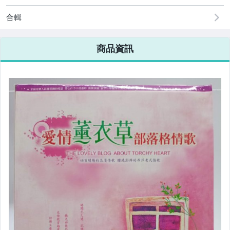
合輯
商品資訊
▌文學 ▌小說 ▌
✈現代文學
✈中國古典
✈西洋古典
✈中文小說
✈翻譯小說
✈武俠小說