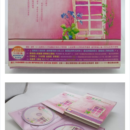
✈歷史小說
✈推理小說
✈恐怖小說
✈科幻小說
✈言情小說(含抒情)
✈輕小說
✈外文小說╱外文書
✈日文小說╱日文書
▌人文 ▌史地 ▌
✈歷史
✈地理(含文化)