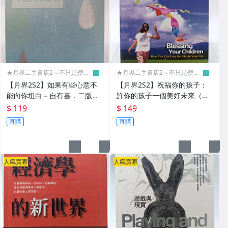
✈攝影╱戲劇
✈繪本╱畫冊
▌傳記 ▌珍本 ▌黑膠 ▌
★月界二手書店2～不只是便
★月界二手書店2～不只是便
✈傳記
宜...★
宜...★
【月界2S2】如果有些心意不
【月界2S2】祝福你的孩子：
能向你坦白－自有書．二版
許你的孩子一個美好未來（絕
✈古書善本
（絕版）_Middle_青森文化_
版）_傑克．海福德_美國麥種
$ 119
$ 149
原價280 〖言情小說〗AKI
傳道會_基督教 〖宗教〗CSW
✈黑膠╱雷射影碟
直購
直購
▌漫畫 ▌電玩 ▌
▌宗教 ▌命理 ▌
人氣賣家
人氣賣家
✈宗教
✈星相命理╱風水
▌電腦 ▌網路 ▌