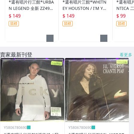
*還有唱片行三館*URBA
*還有唱片三館*WHITN
*還有唱片
N LEGEND 全新 ZZ4954
EY HOUSTON / I'M YO
NTICA 
(需競標)
UR BABY 二手 YY1882
競標)
$ 149
$ 149
$ 99
(需競標)
競標
競標
競標
賣家最新刊登
看更多
Y5806780690
Y5806780690