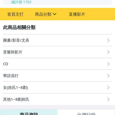
總評價
1703
-
首頁主打
商品分類
直播影片
-
sign
其它
2
圖書/影音/文具
音樂與影片
CD
華語流行
女(姓氏1~8劃)
其他1~8劃姓氏
商品資訊
出價紀錄