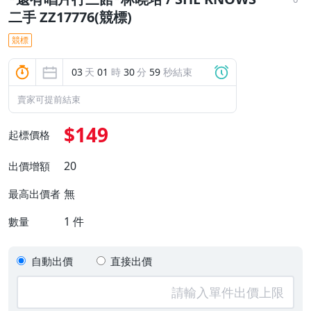
二手 ZZ17776(競標)
競標
03
天
01
時
30
分
58
秒結束
賣家可提前結束
$149
起標價格
20
出價增額
無
最高出價者
1
件
數量
自動出價
直接出價