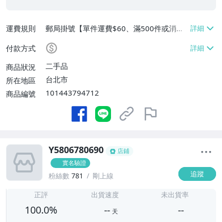
運費規則
郵局掛號【單件運費$60、滿500件或消費
滿$20000免運費】
付款方式
二手品
商品狀況
台北市
所在地區
101443794712
商品編號
Y5806780690
店鋪
實名驗證
追蹤
粉絲數
781
剛上線
-
-
正評
出貨速度
未出貨率
100.0%
--
--
天