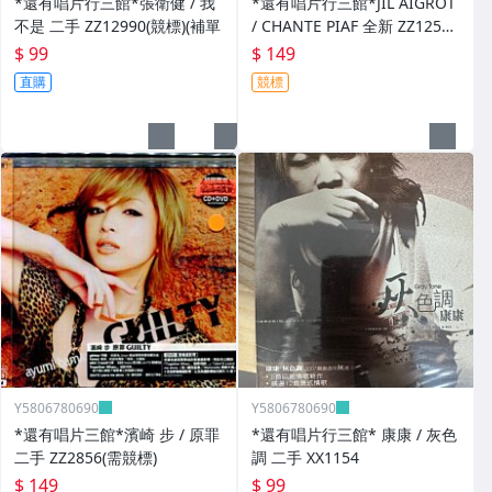
*還有唱片行三館*張衛健 / 我
*還有唱片行三館*JIL AIGROT
不是 二手 ZZ12990(競標)(補單
/ CHANTE PIAF 全新 ZZ12526
(競標)
$ 99
$ 149
直購
競標
Y5806780690
Y5806780690
*還有唱片三館*濱崎 步 / 原罪
*還有唱片行三館* 康康 / 灰色
二手 ZZ2856(需競標)
調 二手 XX1154
$ 149
$ 99