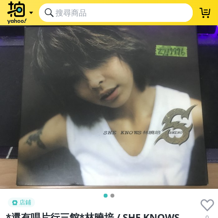
店鋪
*還有唱片行三館*林曉培 / SHE KNOWS
0