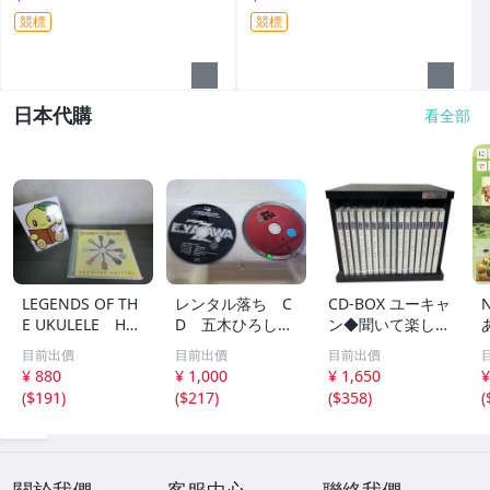
競標
競標
日本代購
看全部
LEGENDS OF TH
レンタル落ち C
CD-BOX ユーキャ
E UKULELE HA
D 五木ひろし
ン◆聞いて楽しむ
WAIIAN MASTER
高橋真梨子 他
日本の名作 第1巻
目前出價
目前出價
目前出價
S ウクレレ ハワ
中古品
～第16巻 未開封
¥ 880
¥ 1,000
¥ 1,650
¥
イ 169
品混在 木箱付き
(
$191
)
(
$217
)
(
$358
)
(
關於我們
客服中心
聯絡我們