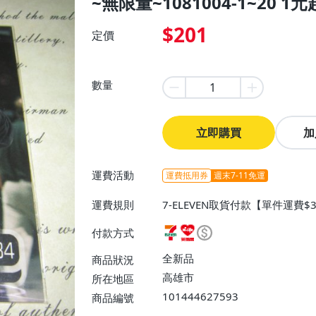
~無限量~1081004-1~20 1
$201
定價
數量
立即購買
加
運費活動
運費抵用券
週末7-11免運
運費規則
7-ELEVEN取貨付款【單件運費$
費】、7-ELEVEN取貨不付款
付款方式
運費$60、滿50件或消費滿$30
0、滿30件或消費滿$30000免
全新品
商品狀況
高雄市
所在地區
101444627593
商品編號