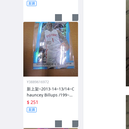
直購
Y3889616972
新上架~2013-14~13/14~C
hauncey Billups /199~PR
IZM~SILVER~藍亮~限量/1
$ 251
99~1060114-1
直購