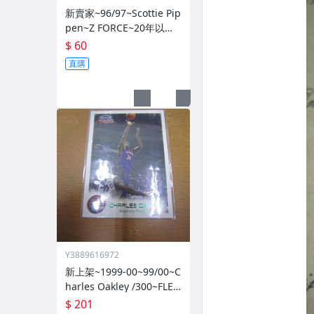
新賣家~96/97~Scottie Pip
pen~Z FORCE~20年以上
歷史~無限量~
$ 60
直購
Y3889616972
新上架~1999-00~99/00~C
harles Oakley /300~FLEE
R~~限量/300~1060114-1
$ 201