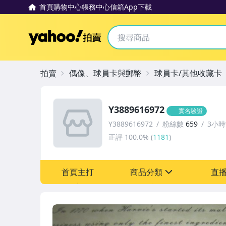
首頁
購物中心
帳務中心
信箱
App下載
Yahoo拍賣
拍賣
偶像、球員卡與郵幣
球員卡/其他收藏卡
Y3889616972
實名驗證
Y3889616972
粉絲數
659
3小
正評
100.0%
(
1181
)
首頁主打
商品分類
直
sign
偶像、球員卡與郵幣