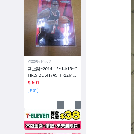
Y3889616972
新上架~2014-15~14/15~C
HRIS BOSH /49~PRIZM~S
ILVER~紅亮~低限量/49~1
$ 601
060114-1
直購