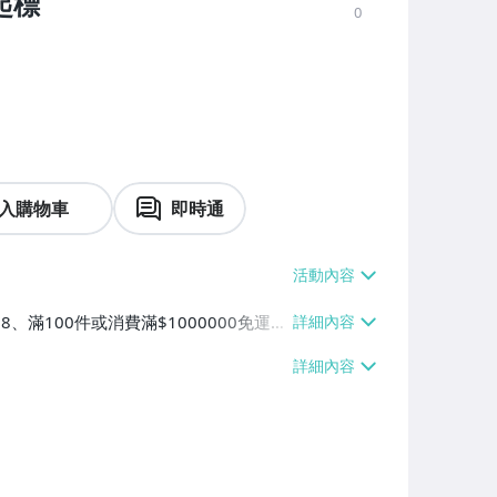
元起標
0
入購物車
即時通
38、滿100件或消費滿$1000000免運
【單件運費$38】、萊爾富取貨付款【單件
0000免運費】、郵局掛號【單件運費$5
運費】