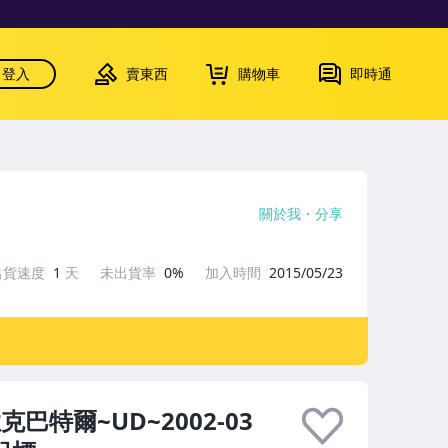
登入
賣東西
購物車
即時通
關於我
分享
出貨速度
1
天
未出貨率
0%
加入時間
2015/05/23
孟克巴特爾~UD~2002-03