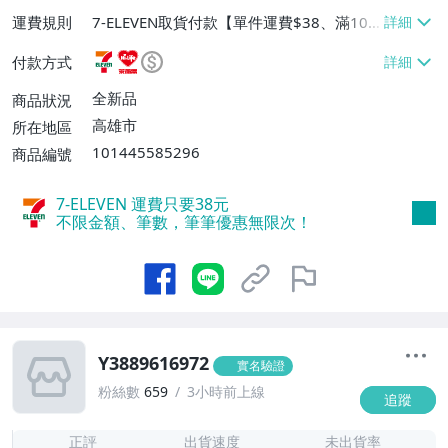
運費規則
7-ELEVEN取貨付款【單件運費$38、滿100
件或消費滿$1000000免運費】、7-ELEVEN
付款方式
取貨不付款【單件運費$38】、萊爾富取貨
付款【單件運費$60、滿50件或消費滿$30
全新品
商品狀況
0000免運費】、郵局掛號【單件運費$50、
高雄市
所在地區
滿30件或消費滿$30000免運費】
101445585296
商品編號
7-ELEVEN 運費只要
38
元
不限金額、筆數，筆筆優惠無限次！
Y3889616972
實名驗證
粉絲數
659
3小時前上線
追蹤
1
正評
出貨速度
未出貨率