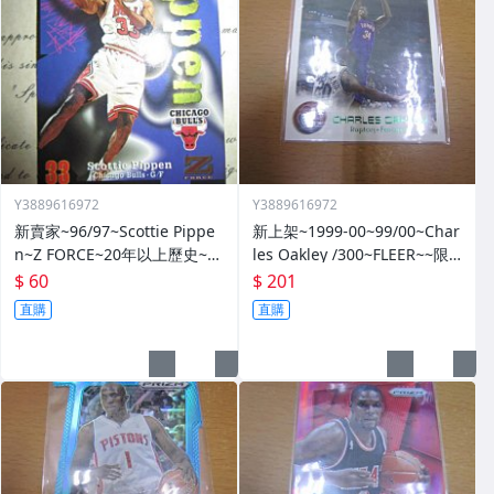
Y3889616972
Y3889616972
新賣家~96/97~Scottie Pippe
新上架~1999-00~99/00~Char
n~Z FORCE~20年以上歷史~無
les Oakley /300~FLEER~~限
限量~
量/300~1060114-1
$ 60
$ 201
直購
直購