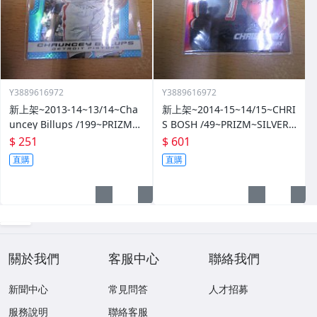
Y3889616972
Y3889616972
新上架~2013-14~13/14~Cha
新上架~2014-15~14/15~CHRI
uncey Billups /199~PRIZM~S
S BOSH /49~PRIZM~SILVER~
ILVER~藍亮~限量/199~10601
紅亮~低限量/49~1060114-1
$ 251
$ 601
14-1
直購
直購
關於我們
客服中心
聯絡我們
新聞中心
常見問答
人才招募
服務說明
聯絡客服