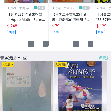
✈美工設計╱服裝設計
★月界二手書店2～
★月界二手書店2～
★月界二手
不只是便宜...★
不只是便宜...★
不只是便宜.
【月界2S】全新未拆封
【月界二手書店2S】新
【月界2
✈建築╱室內設計
～Hippo Math－Series
書～郭老師的四季甜品_
ISS 3
6（附貼紙）_全套5冊合
郭月英_腳丫文化出版_原
由良橋勢
$ 248
$ 79
$ 129
✈音樂╱專輯
售_何嘉仁國際 〖少年
價250 〖餐飲〗CIM
原文書名：
直購
直購
直購
童書〗AEX
〖兩性關
✈藝術╱書法
✈攝影╱戲劇
✈繪本╱畫冊
賣家最新刊登
看更多
人氣賣家
人氣賣家
▌傳記 ▌珍本 ▌黑膠 ▌
✈傳記
✈古書善本
✈黑膠╱雷射影碟
▌漫畫 ▌電玩 ▌