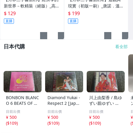
新世界－軟精裝（絕版）_高希
現實（初版一刷）_唐諾．溫尼
其他
均、林祖嘉、李誠、周行一_天
考特_心靈工坊 〖心理〗CSW
$ 129
$ 199
下文化_原價600〖大學商學〗
直購
直購
ABJ
日本代購
看全部
BONBON BLANC
Diamond Yukai -
川上由梨香 / 島ゆ
O 6 BEATS OF B
Respect 2 [Japa
ずい親ゆずい 民
ONBON BLANC
n CD] TECI-1382
謡 CD /1A204
目前出價
目前出價
目前出價
O 非売品 /CD/1A
/1A205
¥ 500
¥ 500
¥ 500
¥
206
(
$109
)
(
$109
)
(
$109
)
(