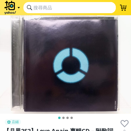
店鋪
【月界2S2】Love Again 專輯CD－附歌詞
0