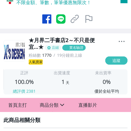
不限金額、筆數，筆筆優惠無限次！
★月界二手書店2～不只是便
宜...★
店鋪
實名驗證
粉絲數
1770
19分鐘前上線
追蹤
1
人氣賣家
正評
出貨速度
未出貨率
100.0%
1
0%
天
總評價
2381
優於全站平均
首頁主打
商品分類
直播影片
sign
2