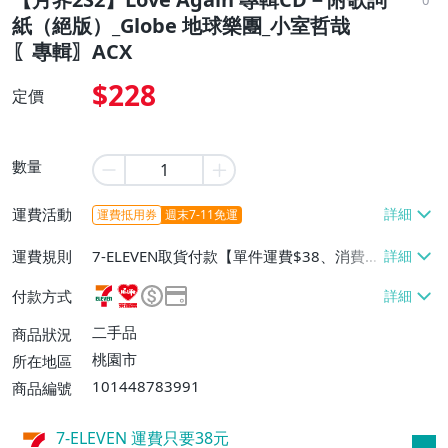
紙（絕版）_Globe 地球樂團_小室哲哉
〖專輯〗ACX
$228
定價
數量
運費活動
運費抵用券
週末7-11免運
運費規則
7-ELEVEN取貨付款【單件運費$38、消費滿
$490免運費】、7-ELEVEN取貨不付款【單
付款方式
件運費$38、消費滿$490免運費】、萊爾富
取貨付款【單件運費$60、消費滿$490免運
二手品
商品狀況
費】、宅配/貨運【單件運費$120、消費滿
桃園市
所在地區
$1200免運費】、郵局掛號【單件運費$8
101448783991
商品編號
0、消費滿$690免運費】
7-ELEVEN 運費只要
38
元