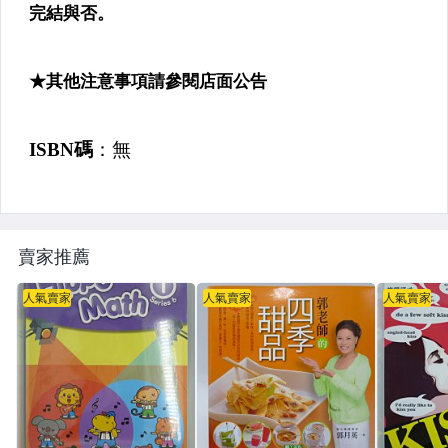
✈行銷╱保險
✈溝通(含處世)
▌心理 ▌人際關係 ▌
✈勵志╱心靈成長
✈心理╱學習法
✈兩性關係
賣家推薦
▌家庭 ▌親子 ▌教育 ▌
人氣賣家
人氣賣家
人氣賣家
✈家庭親子
✈少年童書╱兒童文學
✈教育
▌藝術 ▌設計 ▌