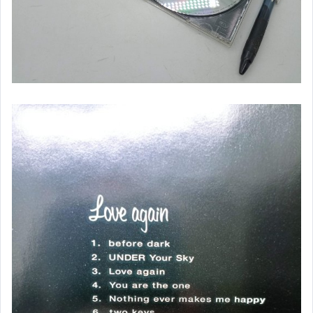
✈日文小說╱日文書
▌人文 ▌史地 ▌
✈歷史
✈地理(含文化)
✈政治
✈社會
✈法律
✈傳播
✈軍事
✈哲學
▌自然 ▌科學 ▌