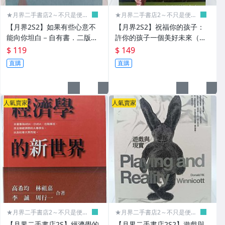
▌宗教 ▌命理 ▌
★月界二手書店2～不只是便
★月界二手書店2～不只是便
宜...★
宜...★
【月界2S2】如果有些心意不
【月界2S2】祝福你的孩子：
✈宗教
能向你坦白－自有書．二版
許你的孩子一個美好未來（絕
（絕版）_Middle_青森文化_
版）_傑克．海福德_美國麥種
$ 119
$ 149
✈星相命理╱風水
原價280 〖言情小說〗AKI
傳道會_基督教 〖宗教〗CSW
直購
直購
▌電腦 ▌網路 ▌
▌參考書 ▌工具書 ▌
人氣賣家
人氣賣家
✈國中小參考書
✈高中職參考書
✈字典
✈地圖╱百科全書
▌雜誌期刊 ▌
★月界二手書店2～不只是便
★月界二手書店2～不只是便
宜...★
宜...★
▌雜貨▌文具 ▌
【月界二手書店2S】經濟學的
【月界二手書店2S2】遊戲與