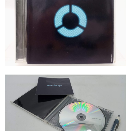
✈西洋古典
✈中文小說
✈翻譯小說
✈武俠小說
✈歷史小說
✈推理小說
✈恐怖小說
✈科幻小說
✈言情小說(含抒情)
✈輕小說
✈外文小說╱外文書