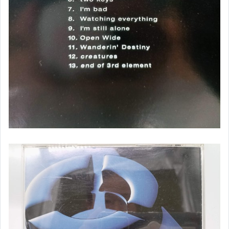
✈科學
✈動植物(含昆蟲)╱園藝
✈收藏╱嗜好
✈手工藝
✈餐飲
✈旅遊
✈寵物
✈體育╱武術
✈電影╱動畫╱影劇
✈娛樂╱寫真集
▌保健 ▌美容 ▌