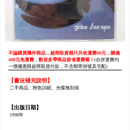
✈保健養生
✈醫療
✈美容
▌進修考試 ▌語言學習 ▌
✈國家考試
✈語言考試
✈證照考試
✈升學考試
✈語言學習
▌大學用書 ▌
✈大學文學