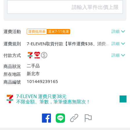
運費活動
運費抵用券
週末7-11免運
運費規則
7-ELEVEN取貨付款【單件運費$38、消費滿
$50000免運費】、7-ELEVEN取貨不付款
付款方式
【單件運費$38、滿3件或消費滿$50000免
運費】、萊爾富取貨付款【單件運費$6
二手品
商品狀況
0】、郵局掛號【單件運費$65、消費滿$50
新北市
所在地區
000免運費】
101449239165
商品編號
7-ELEVEN 運費只要
38
元
不限金額、筆數，筆筆優惠無限次！