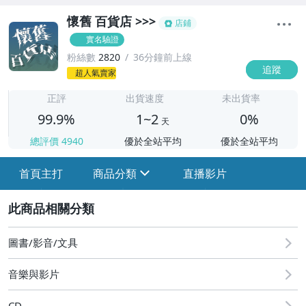
懷舊 百貨店 >>>
店鋪
實名驗證
粉絲數
2820
36分鐘前上線
追蹤
1
超人氣賣家
正評
出貨速度
未出貨率
99.9%
1~2
0%
天
總評價
4940
優於全站平均
優於全站平均
首頁主打
商品分類
直播影片
sign
2
圖書/影音/文具
華語 女歌手
音樂與影片
華語 男歌手
CD