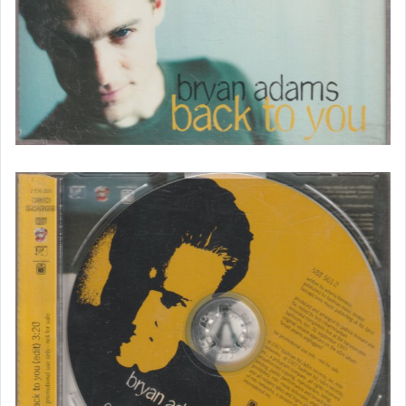
新世紀/古典/演奏
原版錄音卡帶區
其他影音專區
黑膠唱片區
影視DVD/藍光DVD
明星周邊/各式雜貨區