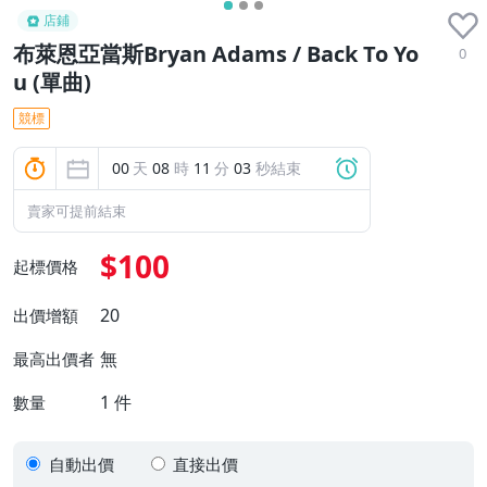
店鋪
布萊恩亞當斯Bryan Adams / Back To Yo
0
u (單曲)
競標
00
天
08
時
11
分
02
秒結束
賣家可提前結束
$100
起標價格
20
出價增額
無
最高出價者
1
件
數量
自動出價
直接出價