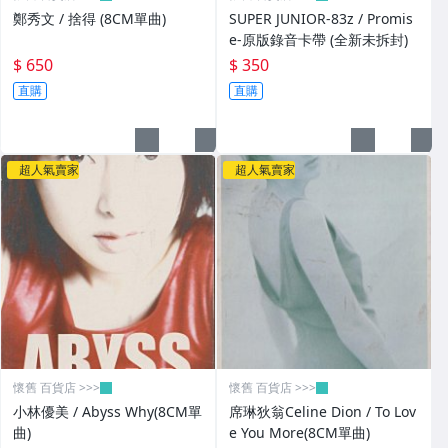
鄭秀文 / 捨得 (8CM單曲)
SUPER JUNIOR-83z / Promis
e-原版錄音卡帶 (全新未拆封)
$ 650
$ 350
直購
直購
超人氣賣家
超人氣賣家
懷舊 百貨店 >>>
懷舊 百貨店 >>>
小林優美 / Abyss Why(8CM單
席琳狄翁Celine Dion / To Lov
曲)
e You More(8CM單曲)