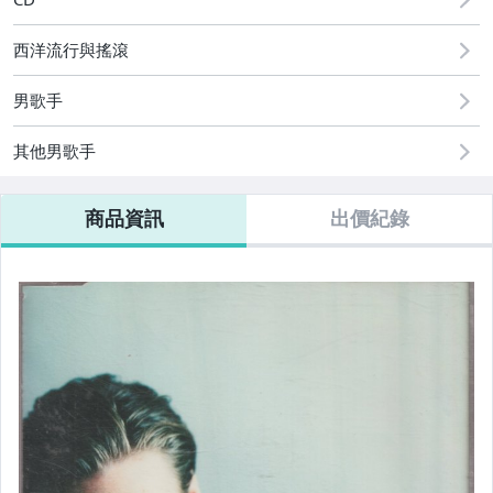
華語 團體/樂團
西洋流行與搖滾
華語 合輯
男歌手
西洋 女歌手
西洋 男歌手
其他男歌手
西洋 團體/樂團
商品資訊
出價紀錄
西洋 合輯
日韓 女歌手
日韓 男歌手
日韓 團體/樂團
日韓 合輯
電影/電視原聲帶