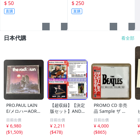
$ 50
$ 250
直購
直購
日本代購
看全部
PRO.PAUL LAIN
【超収録】【決定
PROMO CD 非売
E/メロハーAOR◆
版セット】ANDR
品 Sample ザ ビ
THE RADIO SUN/
EAS VOLLENWEI
ートルズ パスト
目前出價
目前出價
目前出價
UNSTOPPABLE
DER CD1+2+3 厳
マスターズ VOL.2
¥ 6,980
¥ 2,211
¥ 4,000
¥
選プレミア音源集
CP32-5602 THE
(
$1,509
)
(
$478
)
(
$865
)
(
MP3CD-DLVer 3
BEATLES / PAST