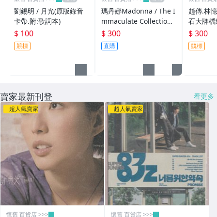
劉錫明 / 月光(原版錄音
瑪丹娜Madonna / The I
趙傳.林憶
卡帶.附:歌詞本)
mmaculate Collection-
石大牌檔
原版錄音卡帶(附:歌詞)
VCD(兩
$ 100
$ 300
$ 300
競標
直購
競標
賣家最新刊登
看更多
超人氣賣家
超人氣賣家
懷舊 百貨店 >>>
懷舊 百貨店 >>>