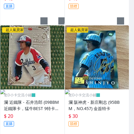
直購
競標
超人氣賣家
超人氣賣家
老D小卡交流小鋪
老D小卡交流小鋪
瀾 近鐵隊 - 石井浩郎 (09BBM
瀾 阪神虎 - 新庄剛志 (95BB
近鐵隊卡，猛牛BEST 9特卡，
M，NO.457) 金簽特卡
NO.B3) 狼主
$ 20
$ 30
直購
競標