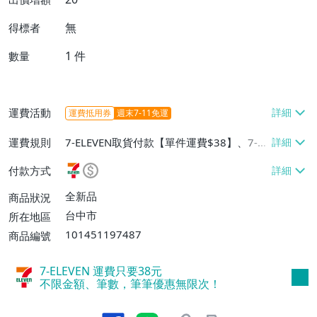
無
得標者
1
件
數量
運費活動
運費抵用券
週末7-11免運
運費規則
7-ELEVEN取貨付款【單件運費$38】、7-EL
EVEN取貨不付款【單件運費$38】、宅配/
付款方式
貨運【單件運費$60、消費滿$1000免運
費】、郵局掛號【單件運費$31、滿10件或
全新品
商品狀況
消費滿$700免運費】、低溫配送【單件運
台中市
所在地區
費$60】
101451197487
商品編號
7-ELEVEN 運費只要
38
元
不限金額、筆數，筆筆優惠無限次！