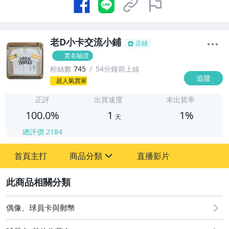
老D小卡交流小鋪
店鋪
實名驗證
粉絲數
745
54分鐘前上線
追蹤
1
超人氣賣家
正評
出貨速度
未出貨率
100.0%
1
1%
天
總評價
2184
首頁主打
商品分類
直播影片
sign
2
其它
偶像、球員卡與郵幣