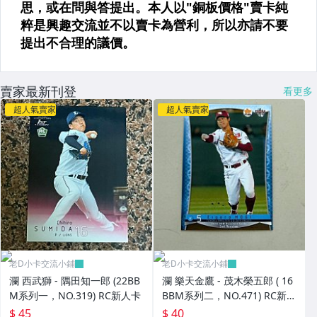
賣家最新刊登
看更多
超人氣賣家
超人氣賣家
老D小卡交流小鋪
老D小卡交流小鋪
瀾 西武獅 - 隅田知一郎 (22BB
瀾 樂天金鷹 - 茂木榮五郎 ( 16
M系列一，NO.319) RC新人卡
BBM系列二，NO.471) RC新人
卡
$ 45
$ 40