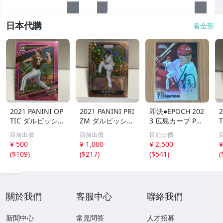
日本代購
看全部
2021 PANINI OP
2021 PANINI PRI
即決●EPOCH 202
2
TIC ダルビッシュ
ZM ダルビッシュ
3 広島カープ PRE
有 249枚限定
有 40枚限定
MIER EDITION
目前出價
目前出價
目前出價
シリアルカード
シリアルカード
堂林翔太 /5枚限
¥ 500
¥ 1,000
¥ 2,500
¥
パドレス
パドレス
定 デコモリ緑箔
(
$109
)
(
$217
)
(
$541
)
(
サインカード #D
S-C05 エポック
關於我們
客服中心
聯絡我們
新聞中心
常見問答
人才招募