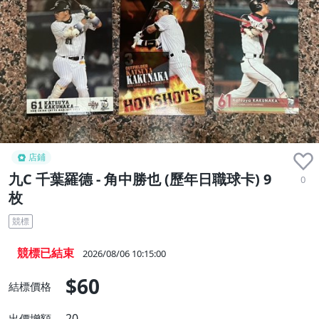
店鋪
九C 千葉羅德 - 角中勝也 (歷年日職球卡) 9
0
枚
競標
競標已結束
2026/08/06 10:15:00
$60
結標價格
20
出價增額