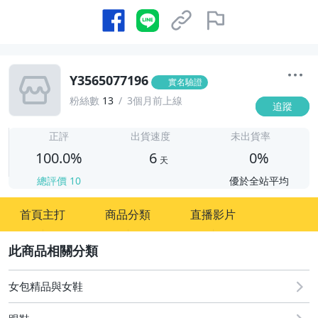
Y3565077196
實名驗證
粉絲數
13
3個月前上線
追蹤
6
正評
出貨速度
未出貨率
100.0%
6
0%
天
總評價
10
優於全站平均
首頁主打
商品分類
直播影片
2
女包精品與女鞋