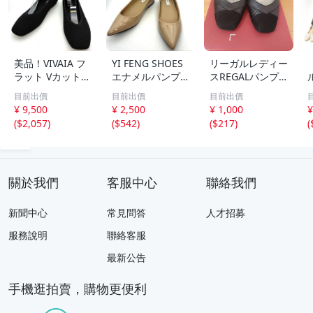
美品！VIVAIA フ
YI FENG SHOES
リーガルレディー
ラット Vカット
エナメルパンプス
スREGALパンプ
ニット 23.5 黒 パ
ベージュ ポイン
ス２３cm黒
目前出價
目前出價
目前出價
ンプス スクエア
テッドトゥ 24
¥ 9,500
¥ 2,500
¥ 1,000
¥
イ
(
$2,057
)
(
$542
)
(
$217
)
(
3
關於我們
客服中心
聯絡我們
新聞中心
常見問答
人才招募
服務說明
聯絡客服
最新公告
手機逛拍賣，購物更便利