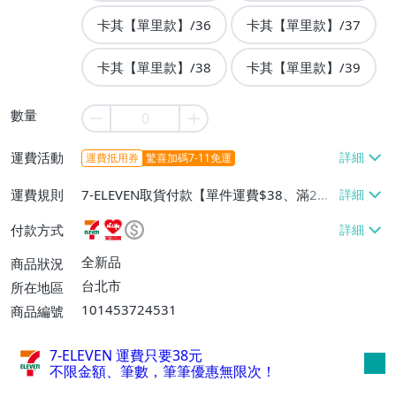
卡其【單里款】/36
卡其【單里款】/37
卡其【單里款】/38
卡其【單里款】/39
數量
運費活動
運費抵用券
驚喜加碼7-11免運
運費規則
7-ELEVEN取貨付款【單件運費$38、滿2件
或消費滿$699免運費】、萊爾富取貨付款
付款方式
【單件運費$60、滿2件或消費滿$699免運
費】、宅配/貨運【單件運費$80、滿2件或
全新品
商品狀況
消費滿$999免運費】
台北市
所在地區
101453724531
商品編號
7-ELEVEN 運費只要
38
元
不限金額、筆數，筆筆優惠無限次！