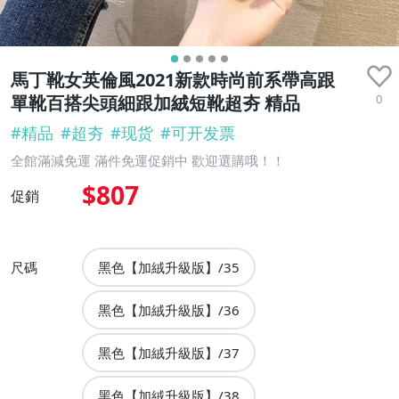
馬丁靴女英倫風2021新款時尚前系帶高跟
0
單靴百搭尖頭細跟加絨短靴超夯 精品
#
精品
#
超夯
#
现货
#
可开发票
全館滿減免運 滿件免運促銷中 歡迎選購哦！！
$807
促銷
尺碼
黑色【加絨升級版】/35
黑色【加絨升級版】/36
黑色【加絨升級版】/37
黑色【加絨升級版】/38