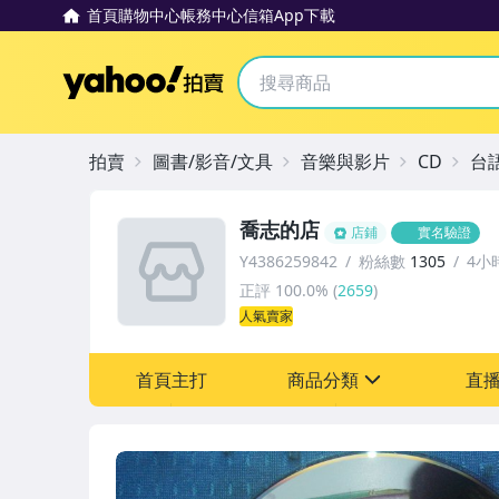
首頁
購物中心
帳務中心
信箱
App下載
Yahoo拍賣
拍賣
圖書/影音/文具
音樂與影片
CD
台
喬志的店
店鋪
實名驗證
Y4386259842
粉絲數
1305
4小
正評
100.0%
(
2659
)
人氣賣家
首頁主打
商品分類
直
sign