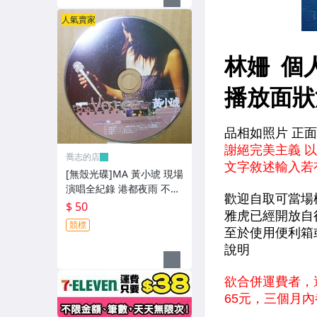
人氣賣家
喬志的店
[無殼光碟]MA 黃小琥 現場
演唱全紀錄 港都夜雨 不只
是朋友 我要我們在一起
$ 50
競標