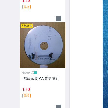
$ 50
競標
人氣賣家
喬志的店
[無殼光碟]MA 黎姿 旅行
$ 50
競標