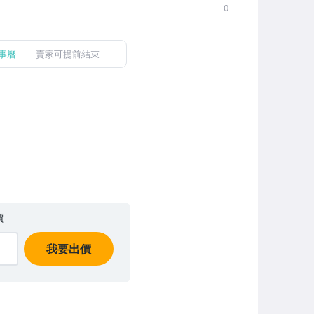
0
事曆
賣家可提前結束
價
我要出價