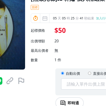
競標
05
天
05
時
25
分
40
秒結束
加入行
$50
起標價格
20
出價增額
無
最高出價者
1
件
數量
自動出價
直接出
即時通