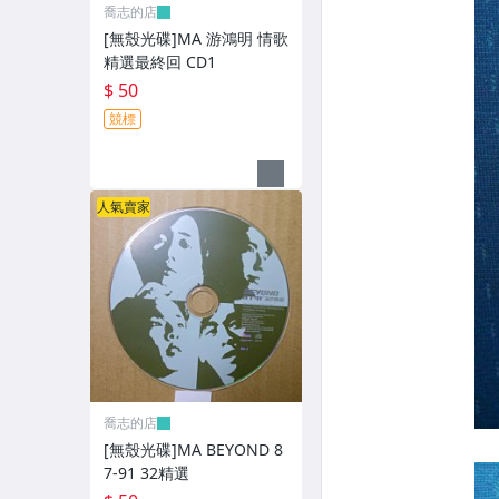
XBOX遊戲光碟
喬志的店
[無殼光碟]MA 游鴻明 情歌
旅遊書籍小說書刊
精選最終回 CD1
$ 50
集郵
競標
其它
人氣賣家
喬志的店
[無殼光碟]MA BEYOND 8
7-91 32精選