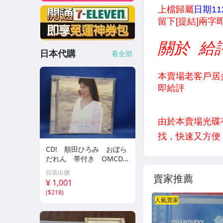
日本代購
看全部
CD! 順田ひろみ おぼら
だれん 帯付き OMCD-1
6 42405
目前出價
賣家推薦
¥ 1,001
(
$218
)
人氣賣家