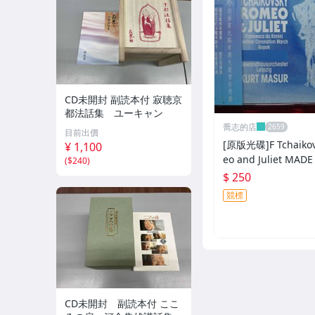
CD未開封 副読本付 寂聴京
都法話集 ユーキャン
喬志的店
目前出價
[原版光碟]F Tchaikov
¥ 1,100
eo and Juliet MADE IN GERM
(
$240
)
ANY
$ 250
競標
CD未開封 副読本付 ここ