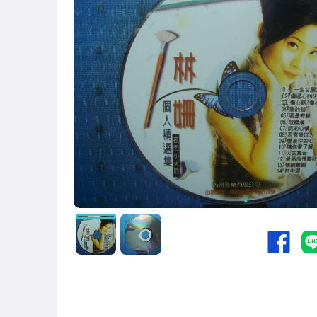
國語光碟
台語光碟
古典光碟
爵士樂
音樂光碟
粵語光碟
客語光碟
日語光碟
韓語光碟
西洋光碟
相聲國劇光碟