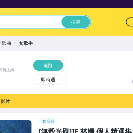
搜尋
語歌曲
女歌手
追蹤
時前上線
即時通
播影片
店鋪
[無殼光碟]IE 林姍 個人精選集