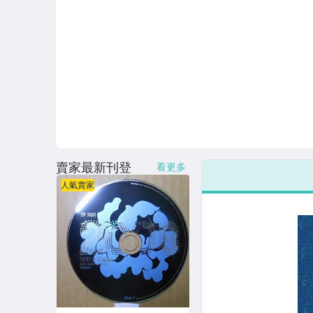
連續據 DVD光碟
電影電視電玩原聲帶
卡拉OK DVD光碟
卡拉OK VCD光碟
DVD演唱會光碟
DVD電影光碟
賣家最新刊登
看更多
原版卡帶
人氣賣家
原版藍光遊戲光碟
PSP及其他原版遊戲光碟
藍光電影影片光碟
其他類光碟