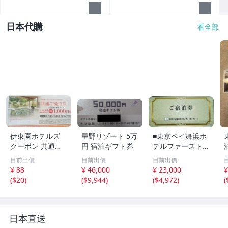
日本代購
看全部
伊東園ホテルズ
星野リゾート 5万
■東京ベイ舞浜ホ
クーポン 共通ご
円 宿泊ギフト券
テルファーストリ
優待券 １０００
ゾート1泊朝食付
目前出價
目前出價
目前出價
円引き 全館可能♪
1室（2名様）無
¥ 88
¥ 46,000
¥ 23,000
¥
料券■
(
$20
)
(
$9,944
)
(
$4,972
)
(
日本直送