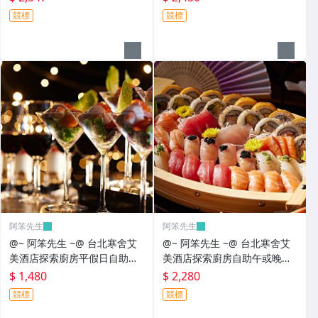
競標
競標
阿笨先生
阿笨先生
@~ 阿笨先生 ~@ 台北寒舍艾
@~ 阿笨先生 ~@ 台北寒舍艾
美酒店探索廚房平假日自助下
美酒店探索廚房自助午或晚餐
午餐券 ~ 平假日可用不加價
券
$ 1,480
$ 2,280
競標
競標