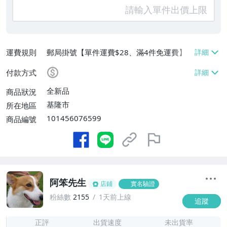
運費規則
郵局掛號【單件運費$28、滿4件免運費】
付款方式
全新品
商品狀況
基隆市
所在地區
101456076599
商品編號
阿笨先生
店鋪
實名驗證
粉絲數
2155
1天前上線
追蹤
-
-
正評
出貨速度
未出貨率