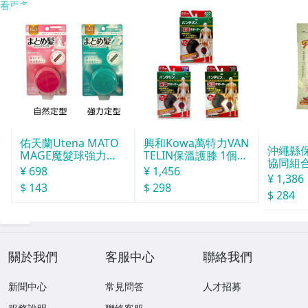
看更多
佑天蘭Utena MATO
興和Kowa萬特力VAN
沖繩縣
MAGE魔髮球強力定
TELIN保溫護膝 1個入
協同組合o
型
L
¥ 698
¥ 1,456
球酒豪傳
¥ 1,386
$ 143
$ 298
6包入
$ 284
關於我們
客服中心
聯絡我們
新聞中心
常見問答
人才招募