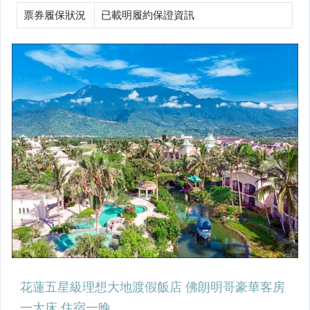
票券履保狀況
已載明履約保證資訊
桃園飯店
新竹飯店
苗栗飯店
台中飯店
南投飯店
雲林飯店
嘉義飯店
台南飯店
高雄飯店
屏東飯店
宜蘭飯店