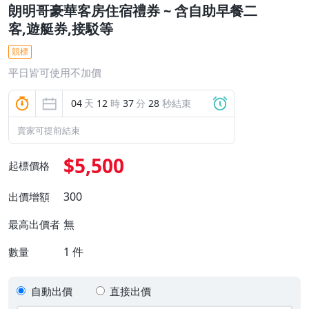
朗明哥豪華客房住宿禮券 ~ 含自助早餐二
客,遊艇券,接駁等
競標
平日皆可使用不加價
04
天
12
時
37
分
28
秒結束
賣家可提前結束
$5,500
起標價格
300
出價增額
無
最高出價者
1
件
數量
自動出價
直接出價