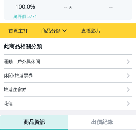
100.0%
--
--
天
總評價
5771
-
首頁主打
商品分類
直播影片
-
sign
2
運動、戶外與休閒
休閒/旅遊票券
春節及其它假期保留房
旅遊住宿券
即期特價
花蓮
私房券
商品資訊
出價紀錄
台北飯店
新北飯店