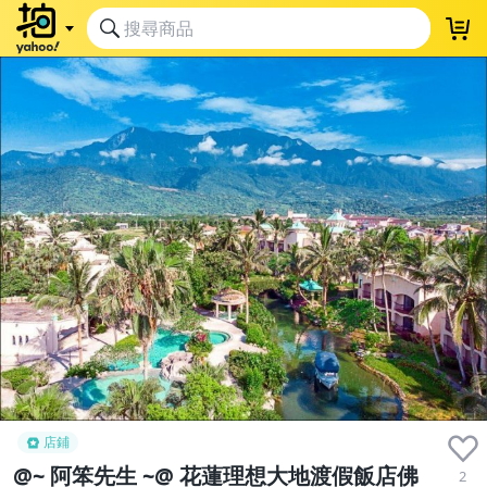
店鋪
@~ 阿笨先生 ~@ 花蓮理想大地渡假飯店佛
2