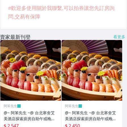
精品小物
lisa larson陶藝作品
日本鐵壺
名畫古董藝術品
賣家最新刊登
看更多
國際機票~長榮
國際機票~華航
其它
阿笨先生
阿笨先生
@~ 阿笨先生 ~@ 台北寒舍艾
@~ 阿笨先生 ~@ 台北寒舍艾
美酒店探索廚房自助午或晚餐
美酒店探索廚房自助午或晚餐
券
券
$ 2,547
$ 2,450