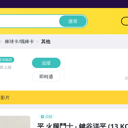
搜尋
棒球卡/職棒卡
其他
實名驗證
追蹤
時前上線
即時通
播影片
店鋪
平 火腿鬥士 - 鍵谷洋平 (13 KO