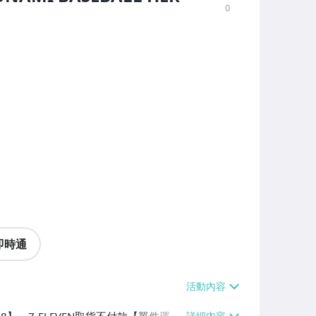
0
即時通