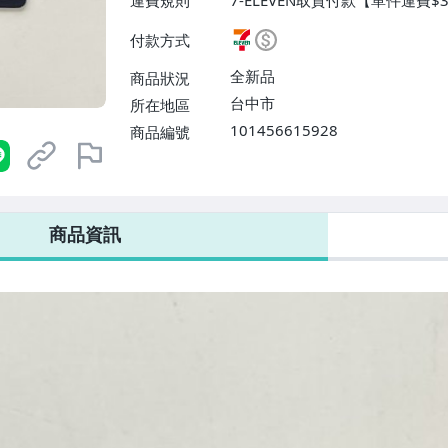
運費規則
7-ELEVEN取貨付款【單件運費$
$38】、宅配/貨運【單件運費$
付款方式
【單件運費$31、滿10件或消費
$60】
全新品
商品狀況
台中市
所在地區
101456615928
商品編號
7-ELEVEN 運費只要
38
元
不限金額、筆數，筆筆優惠無限次！
商品資訊