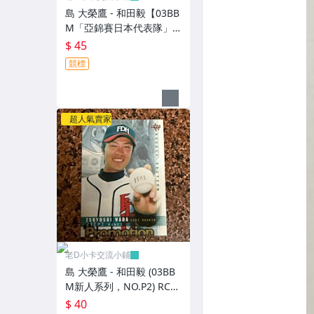
島 大榮鷹 - 和田毅【03BB
M「亞錦賽日本代表隊」
特卡，NO.AJ10】RC新人
$ 45
卡
競標
超人氣賣家
老D小卡交流小鋪
島 大榮鷹 - 和田毅 (03BB
M新人系列，NO.P2) RC新
人卡 宣傳卡
$ 40