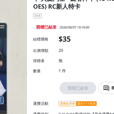
OES) RC新人特卡
競標
競標已結束
2026/08/07 10:16:00
$35
結標價格
20
出價增額
無
得標者
1
件
數量
競標已結束
運費活動
運費抵用券
週末7-11免運