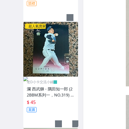
競標
超人氣賣家
老D小卡交流小鋪
瀾 西武獅 - 隅田知一郎 (2
2BBM系列一，NO.319) R
C新人卡
$ 45
直購