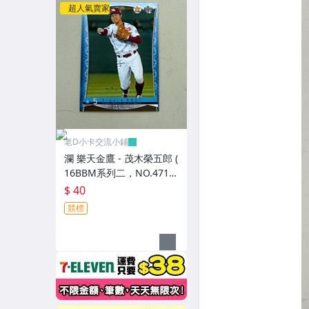
超人氣賣家
老D小卡交流小鋪
瀾 樂天金鷹 - 茂木榮五郎 (
16BBM系列二，NO.471)
RC新人卡
$ 40
競標