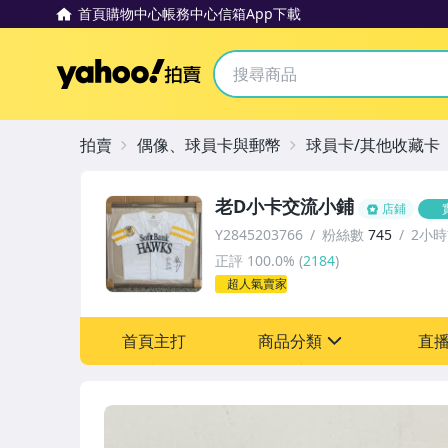
首頁
購物中心
帳務中心
信箱
App下載
Yahoo拍賣
拍賣
偶像、球員卡與郵幣
球員卡/其他收藏卡
老D小卡交流小鋪
店鋪
Y2845203766
粉絲數
745
2小
正評
100.0%
(
2184
)
超人氣賣家
首頁主打
商品分類
直
sign
其它