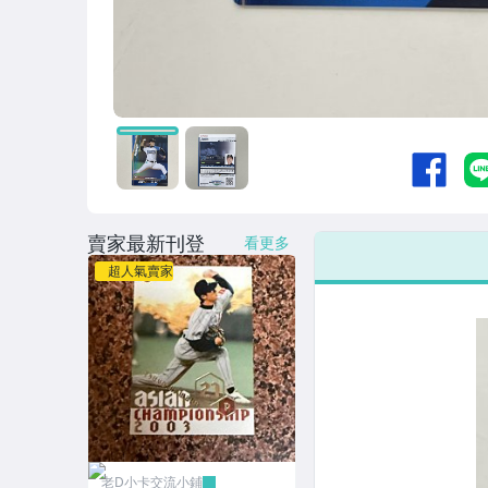
賣家最新刊登
看更多
超人氣賣家
老D小卡交流小鋪