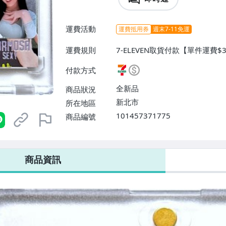
運費活動
運費抵用券
週末7-11免運
運費規則
7-ELEVEN取貨付款【單件運費$
$38】、郵局掛號【單件運費$60
付款方式
全新品
商品狀況
新北市
所在地區
101457371775
商品編號
7-ELEVEN 運費只要
38
元
不限金額、筆數，筆筆優惠無限次！
商品資訊