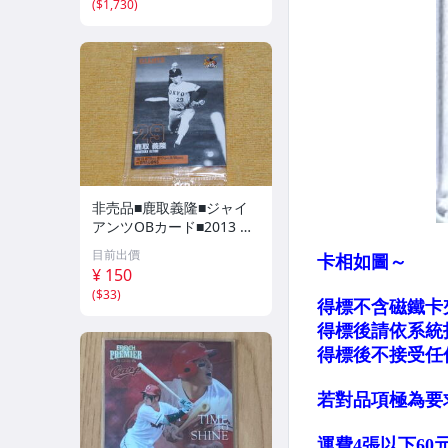
(
$1,730
)
非売品■鹿取義隆■ジャイ
アンツOBカード■2013 読
売巨人軍 球団配布プレゼ
目前出價
ント・新品未開封■読売ジ
¥ 150
ャイアンツ■
(
$33
)