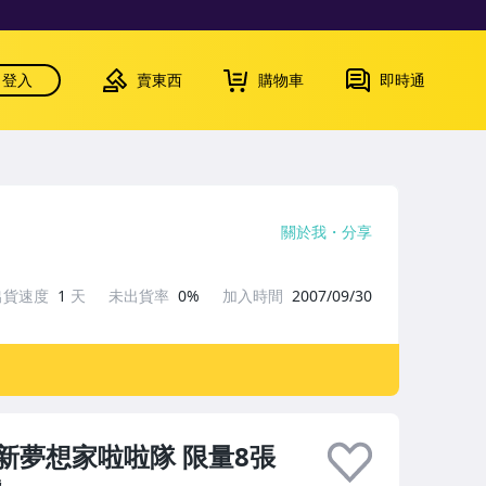
登入
賣東西
購物車
即時通
關於我
分享
出貨速度
1
天
未出貨率
0%
加入時間
2007/09/30
xy 台新夢想家啦啦隊 限量8張