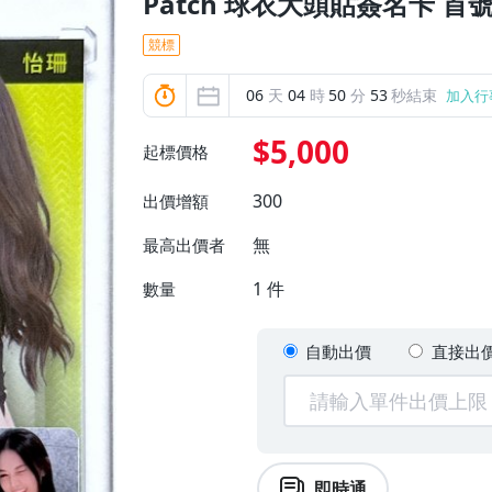
Patch 球衣大頭貼簽名卡 首
競標
06
天
04
時
50
分
51
秒結束
加入行
$5,000
起標價格
300
出價增額
無
最高出價者
1
件
數量
自動出價
直接出
即時通