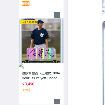
張黃亮新人卡 RC～
競標
超人氣賣家
無
絕版繁體簽～王建民 2004
Donruss Palyoff Honors
限量100張簽名卡～
$ 3,490
競標