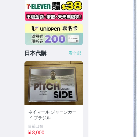
日本代購
看全部
ネイマール ジャージカー
ド ブラジル
目前出價
¥ 8,000