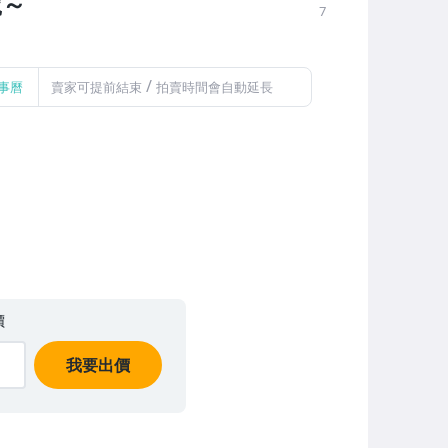
號～
7
/
事曆
賣家可提前結束
拍賣時間會自動延長
價
我要出價