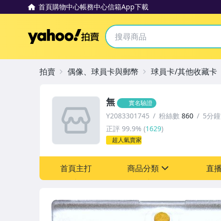
首頁
購物中心
帳務中心
信箱
App下載
Yahoo拍賣
拍賣
偶像、球員卡與郵幣
球員卡/其他收藏卡
無
實名驗證
Y2083301745
粉絲數
860
5分
正評
99.9%
(
1629
)
超人氣賣家
首頁主打
商品分類
直
sign
成人專區
玩具、模型與公仔