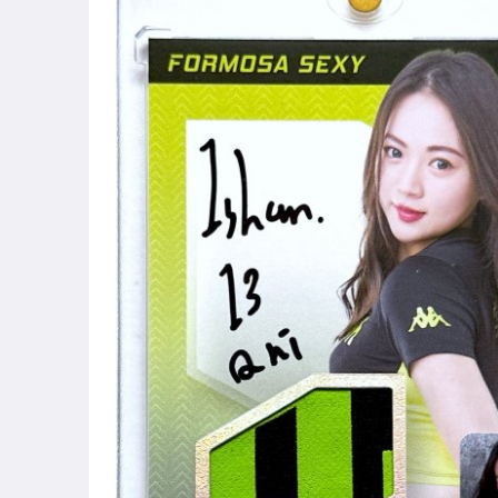
偶像、球員卡與郵幣