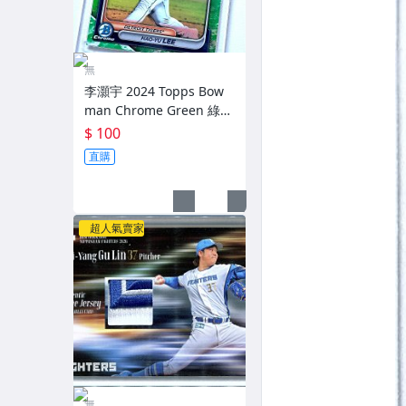
無
李灝宇 2024 Topps Bow
man Chrome Green 綠版
雷射亮面球卡～
$ 100
直購
超人氣賣家
無