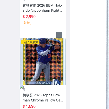
古林睿煬 2026 BBM Hokk
aido Nipponham Fighter
s 限量30張新人實戰多色 P
$ 2,990
atch主場球衣卡 RC～
競標
超人氣賣家
無
柯敬賢 2025 Topps Bow
man Chrome Yellow Geo
metric Refractor 限量75
$ 1,690