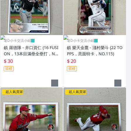
老D小卡交流小鋪
老D小卡交流小鋪
鎮 羅德隊 - 井口資仁 (16 FUSI
鎮 樂天金鷹 - 淺村榮斗 (22 TO
ON，13本目滿壘全壘打，NO.
PPS，亮面特卡，NO.115)
064) BBM活動卡，有鋼印
$ 30
$ 20
競標
競標
超人氣賣家
超人氣賣家