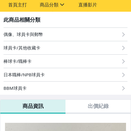
首頁主打
商品分類
直播影片
sign
2
其它
偶像、球員卡與郵幣
球員卡/其他收藏卡
棒球卡/職棒卡
日本職棒/NPB球員卡
BBM球員卡
商品資訊
出價紀錄