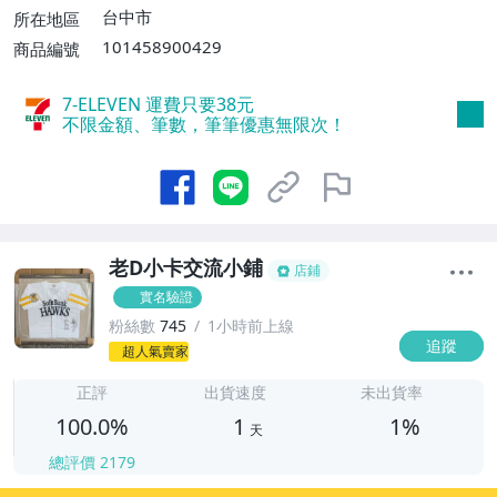
消費滿$700免運費】、低溫配送【單件運
台中市
所在地區
費$60】
101458900429
商品編號
7-ELEVEN 運費只要
38
元
不限金額、筆數，筆筆優惠無限次！
老D小卡交流小鋪
店鋪
實名驗證
粉絲數
745
1小時前上線
追蹤
1
超人氣賣家
正評
出貨速度
未出貨率
100.0%
1
1%
天
總評價
2179