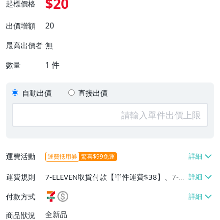
$20
起標價格
20
出價增額
無
最高出價者
1
件
數量
自動出價
直接出價
運費活動
運費抵用券
驚喜$99免運
運費規則
7-ELEVEN取貨付款【單件運費$38】、7-EL
EVEN取貨不付款【單件運費$38】、宅配/
付款方式
貨運【單件運費$60、消費滿$1000免運
費】、郵局掛號【單件運費$31、滿10件或
全新品
商品狀況