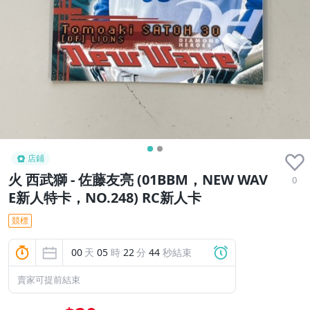
店鋪
火 西武獅 - 佐藤友亮 (01BBM，NEW WAV
0
E新人特卡，NO.248) RC新人卡
競標
00
天
05
時
22
分
43
秒結束
賣家可提前結束