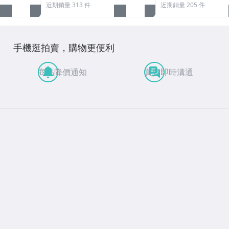
近期銷量 313 件
近期銷量 205 件
手機逛拍賣，購物更便利
商品降價通知
買賣即時溝通