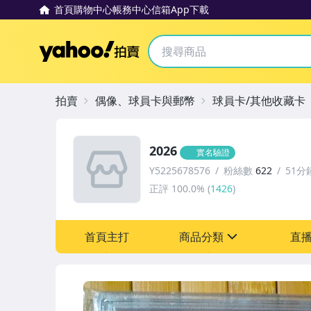
首頁
購物中心
帳務中心
信箱
App下載
Yahoo拍賣
拍賣
偶像、球員卡與郵幣
球員卡/其他收藏卡
2026
實名驗證
Y5225678576
粉絲數
622
51分
正評
100.0%
(
1426
)
首頁主打
商品分類
直
sign
偶像、球員卡與郵幣