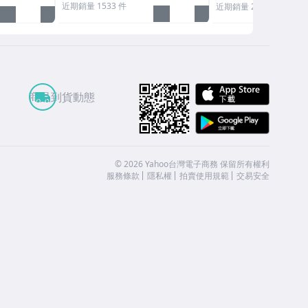
近期銷量 1533 件
近期銷量 271 件
APP St
商品到貨動態
Google
©
2026
Yahoo台灣電子商務 保留所有權利
服務條款
隱私權
拍賣使用規範
交易安全