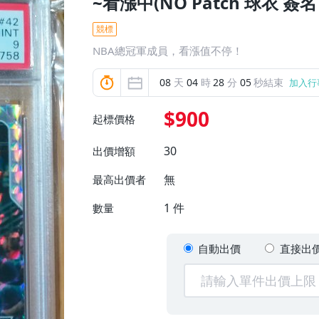
~看漲中(NO Patch 球衣 簽
競標
NBA總冠軍成員，看漲值不停！
08
天
04
時
28
分
03
秒結束
加入行
$900
起標價格
30
出價增額
無
最高出價者
1
件
數量
自動出價
直接出