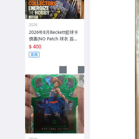
2026
2026年8月Beckett籃球卡
價書(NO Patch 球衣 簽名
鑑定)
$ 400
直購