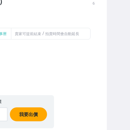
名）
6
/
事曆
賣家可提前結束
拍賣時間會自動延長
價
我要出價