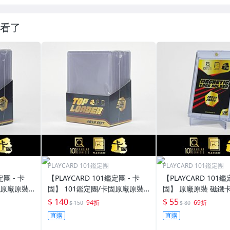
看了
PLAYCARD 101鑑定團
PLAYCARD 101鑑定團
定團 - 卡
【PLAYCARD 101鑑定團 - 卡
【PLAYCARD 101鑑
固原廠原裝
固】 101鑑定團/卡固原廠原裝
固】 原廠原裝 磁鐵卡
寸：35pt
一般卡夾 / 塑膠殼 尺寸：55pt
殼 尺寸：130pt / CP
$ 140
$ 55
94折
69折
$ 150
$ 80
直購
直購