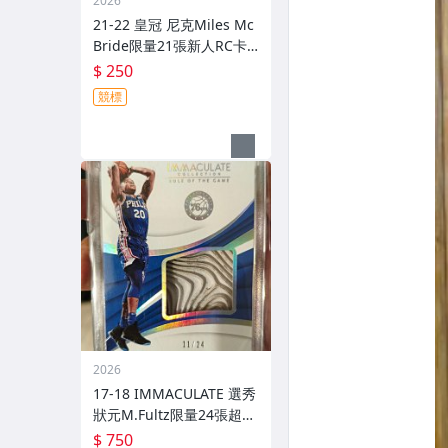
2026
21-22 皇冠 尼克Miles Mc
Bride限量21張新人RC卡~
看漲中(NO Patch 鑑定 球
$ 250
衣 簽名）
競標
2026
17-18 IMMACULATE 選秀
狀元M.Fultz限量24張超大
厚球鞋卡~看漲中(NO Patc
$ 750