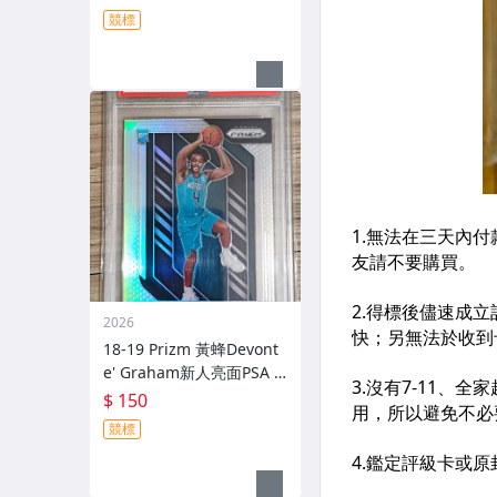
h 鑑定 球衣 簽名)
競標
2026
18-19 Prizm 黃蜂Devont
e' Graham新人亮面PSA 9
鑑定卡～看漲中(NO Patch
$ 150
球衣 簽名）
競標