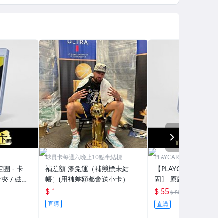
NEXT
球員卡每週六晚上10點半結標
PLAYCARD 101鑑定團
定團 - 卡
補差額 湊免運（補競標未結
【PLAYCARD 101鑑
夾 / 磁鐵
帳）(用補差額都會送小卡）
固】 原廠原裝 磁鐵卡
H130
殼 尺寸：55pt / CPH
$ 1
$ 55
69折
$ 80
直購
直購