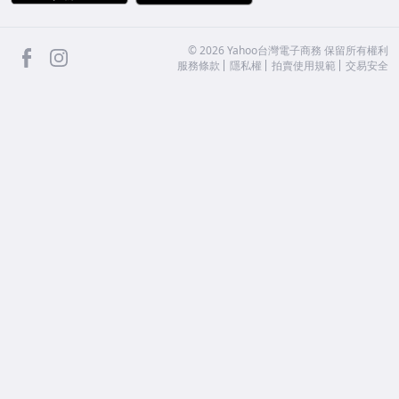
facebook
Instagram
©
2026
Yahoo台灣電子商務 保留所有權利
服務條款
隱私權
拍賣使用規範
交易安全