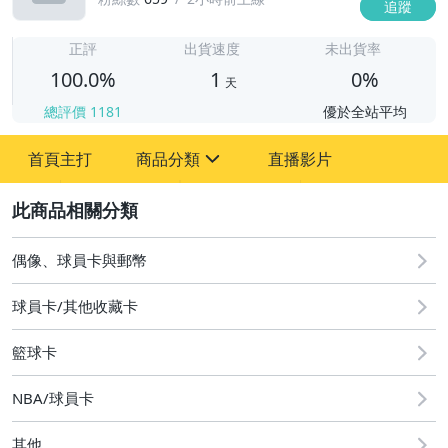
追蹤
1
正評
出貨速度
未出貨率
100.0%
1
0%
天
總評價
1181
優於全站平均
首頁主打
商品分類
直播影片
sign
2
偶像、球員卡與郵幣
偶像、球員卡與郵幣
球員卡/其他收藏卡
籃球卡
NBA/球員卡
其他