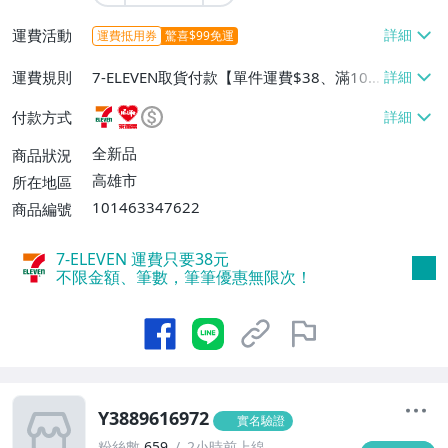
運費活動
運費抵用券
驚喜$99免運
運費規則
7-ELEVEN取貨付款【單件運費$38、滿100
件或消費滿$1000000免運費】、7-ELEVEN
付款方式
取貨不付款【單件運費$38】、萊爾富取貨
付款【單件運費$60、滿50件或消費滿$30
全新品
商品狀況
0000免運費】、郵局掛號【單件運費$50、
高雄市
所在地區
滿30件或消費滿$30000免運費】
101463347622
商品編號
7-ELEVEN 運費只要
38
元
不限金額、筆數，筆筆優惠無限次！
Y3889616972
實名驗證
粉絲數
659
2小時前上線