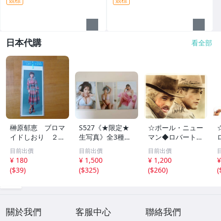
競標
競標
日本代購
看全部
榊原郁恵 ブロマ
S527《★限定★
☆ポール・ニュー
イドしおり ２枚
生写真》全3種セ
マン◆ロバート・
組 レトロ 送料
ット【井口裕香】
レッドフォード◆
目前出價
目前出價
目前出價
１１０円 未開封
FLASH（フラッシ
サイン入り写真◆
¥ 180
¥ 1,500
¥ 1,200
¥
ュ）2026年8月18
30x20㎝☆
(
$39
)
(
$325
)
(
$260
)
(
日・25日合併号
★セブンネット限
定特典★ ☆送料
一律☆
關於我們
客服中心
聯絡我們