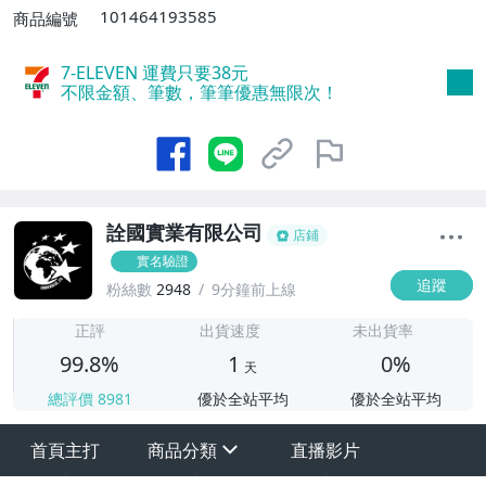
滿$1000免運費】
101464193585
商品編號
7-ELEVEN 運費只要
38
元
不限金額、筆數，筆筆優惠無限次！
詮國實業有限公司
店鋪
實名驗證
追蹤
粉絲數
2948
9分鐘前上線
1
正評
出貨速度
未出貨率
99.8%
1
0%
天
總評價
8981
優於全站平均
優於全站平均
首頁主打
商品分類
直播影片
sign