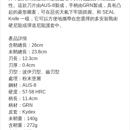
CRKT 哥倫比亞刀廠
DAMASCUS 大馬士革軍規級手套
Defcon KNIFE
Extrema Ratio 義大利頂尖軍刀
FOX 狐狸義大利專業刀具、彈簧刀
FOX 40 高分貝專業級哨子
Fenix 赤火專業級手電筒
Gerber 美國萬用刀具大廠
GUN 多功能裝備
Guarder 警星系列商品
HAIX 德國軍警、消防專業鞋靴