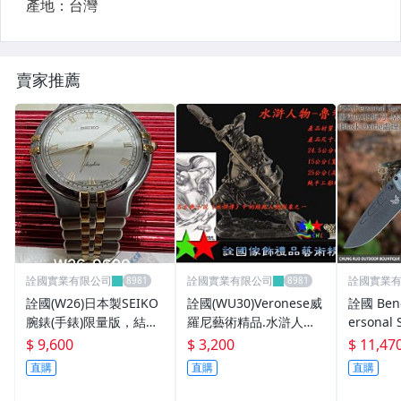
Hazard 4 系列產品
HATCH 美國軍規級手套
賣家推薦
Hanwei 漢威頂級刀劍
JETBeam 專業玩家級手電筒
KEY BAK 美國伸縮鑰匙圈
Kanetsone 關兼常日本傳奇刀具
KA-BAR 美國軍刀大廠
詮國實業有限公司
詮國實業有限公司
詮國實業
Kershaw 美國刀廠
詮國(W26)日本製SEIKO
詮國(WU30)Veronese威
詮國 Ben
Leatherman 特價優惠區
腕錶(手錶)限量版，結束
羅尼藝術精品.水滸人物-
ersonal 
經銷超低價清倉大跳樓
魯智深..仿銅雕塑
色 /橄欖綠
$ 9,600
$ 3,200
$ 11,47
Leatherman 美國專業工具鉗
價。
直購
直購
直購
Lion Steel 義大利獅鋼