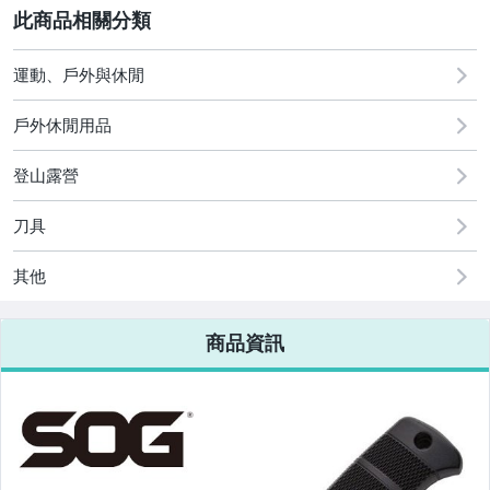
2
運動、戶外與休閒
戶外休閒用品
登山露營
刀具
其他
商品資訊
MAGFORCE馬蓋先
各式白金懷爐