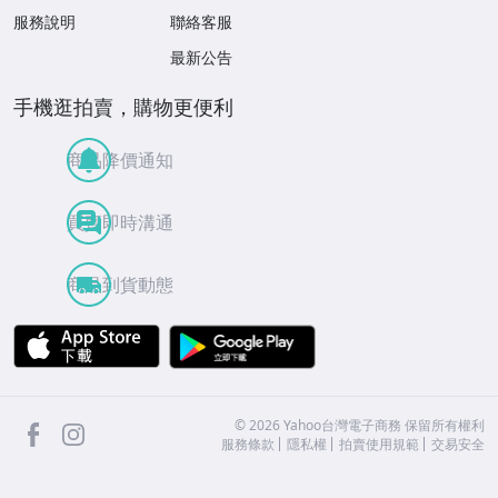
精選刀具
服務說明
聯絡客服
中國 / 台灣刀具系列
最新公告
進口彈弓、吹箭
手機逛拍賣，購物更便利
深海岩清潔劑-負離子空氣活化劑
商品降價通知
軍警槍套 配件 徽章 戰功紀念章
買賣即時溝通
鎮暴槍、漆彈槍、CO2槍、古董槍
皮帶頭、貼紙、酒壺、軍帽、便帽
商品到貨動態
登山潛水、防風防寒外套、求生用品
APP Store
Google Play
消防裝備器材、消防燈具
庫存清倉 - 超低特價出清區(手錶清倉)
facebook
Instagram
©
2026
Yahoo台灣電子商務 保留所有權利
服務條款
隱私權
拍賣使用規範
交易安全
雕塑藝術品 / 宗教佛像/茶寵擺件