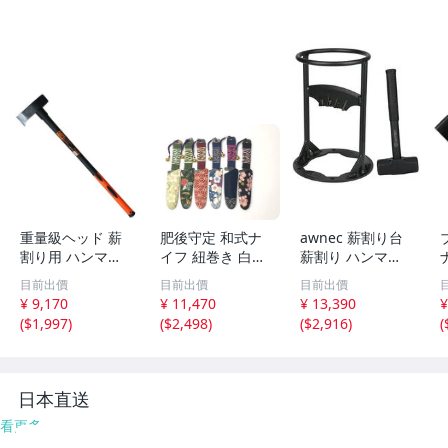
Streamlight 美國專業手電筒
Spartan 美國刀廠
Spyderco 蜘蛛日美專業刀具大廠
TOPS 美國刀廠
Tasmanian Tiger 德國軍規背包
重量級ヘッド 薪
肥後守定 和式ナ
awnec 薪割り台
Tatonka 德國戶外用品
割り用 ハンマー
イフ 紐巻き 白紙
薪割り ハンマー
斧 PLOW HMR40
割込ym
付き 4つ穴固定
UAG 美軍認證耐衝擊保護殼
目前出價
目前出價
目前出價
00 4kg 915mmy
日本ブランド キ
¥ 9,170
¥ 11,470
¥ 13,390
¥
m
ャンプ 薪割り機
UMAREX德國防身器材用品
(
$1,997
)
(
$2,498
)
(
$2,916
)
(
薪割り器 斧 ウッ
ドチョッパー 安
United 美國聯合刀具大廠
全ym
日本直送
UK 美國消防、潛水專業手電筒
看更多
VIPERADE 各式裝備