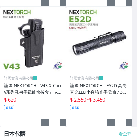
PPSS 英國防護專家
Propper 軍規帽款
Protech Nomex 美國軍規手套
Sabre 沙豹美國防身噴霧
RUIKE 刀具
SAFARILAND 沙法利蘭
詮國實業有限公司
詮國實業有限公司
詮國 NEXTORCH - V43 X-Carr
詮國 NEXTORCH - E52D 高亮
SANRENMU 三刃木
y系列戰術手電筒快拔套 / TA7
直充LED小直強光手電筒 / 370
Sea to summit 戶外用品
0專用
0流明
$ 620
$ 2,550
~
$ 3,450
直購
直購
SOG 美國專業刀具大廠
KIZER 刀具
日本代購
看全部
Surefire 速火美國頂級戰術燈具