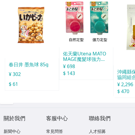
Vosteed 刀具
Vargo 美國戶外大廠
Vexor 美國威獅 防身辣椒噴霧
Victorinox 維氏百年傳奇瑞士刀
佑天蘭Utena MATO
MAGE魔髮球強力定
WE KNIFE 專業刀廠
春日井 墨魚球 85g
型
¥ 698
沖繩縣
$ 143
¥ 302
WENGER 電腦包/背包
協同組合o
球酒豪傳
$ 61
¥ 2,296
Zippo 經典防風打火機
$ 470
防身棍 周邊
各類型防身器材
關於我們
客服中心
聯絡我們
日本刀具系列
新聞中心
常見問答
人才招募