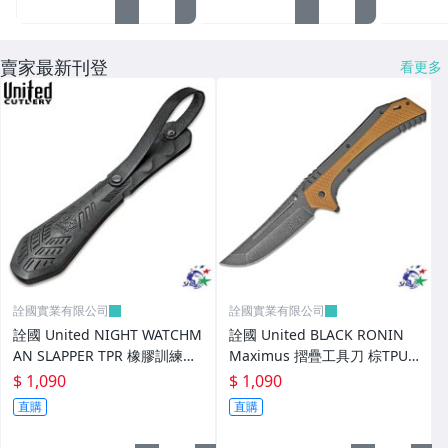
ROXON 工具系列
賣家最新刊登
看更多
AKC KNIFE
Magforce 馬蓋先模組化裝備
MAG LITE 美格光傳奇手電筒
Mace 梅西美國防身噴霧
Mantis 美國獨特風格刀具
NEXTORCH 納麗德照明裝備
詮國實業有限公司
詮國實業有限公司
NocKnives專業刀廠
詮國 United NIGHT WATCHM
詮國 United BLACK RONIN
AN SLAPPER TPR 橡膠訓練器
Maximus 摺疊工具刀 棕TPU
Olight 專業照明
材 / UC3378
握柄 石洗處理 / UC3355
$ 1,090
$ 1,090
Opinel 法國名刀
直購
直購
Ontario 美國專業刀具大廠