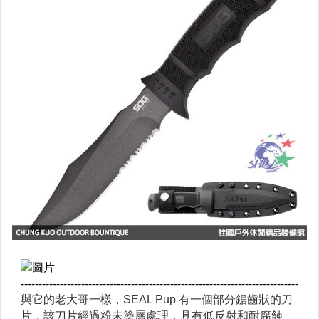
各式白金懷爐周邊
瑞士Piexon頂尖防衛器材
Atwood Rope 傘繩
Armored Claw 戰術手套
Armytek 加拿大專業照明
Benchmade 美國蝴蝶牌刀具
BUFF 西班牙頭巾
BOKER 刀具
Camelbak 美國軍規水袋裝備
Cold Steel 美國專業刀具大廠
CONDOR 戶外刀具 / 斧頭