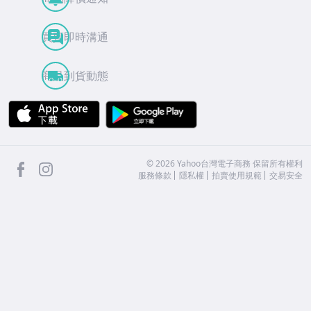
買賣即時溝通
商品到貨動態
APP Store
Google Play
facebook
Instagram
©
2026
Yahoo台灣電子商務 保留所有權利
服務條款
隱私權
拍賣使用規範
交易安全