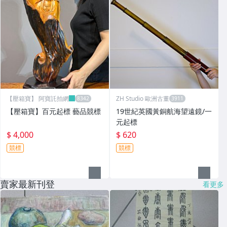
【壓箱寶】 阿寶託拍網
ZH Studio 歐洲古董
【壓箱寶】百元起標 藝品競標
19世紀英國黃銅航海望遠鏡/一
元起標
$ 4,000
$ 620
競標
競標
賣家最新刊登
看更多