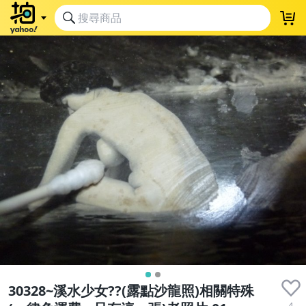
30328~溪水少女??(露點沙龍照)相關特殊
4