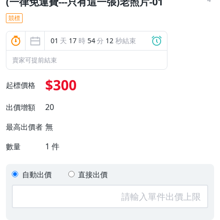
(一律免運費---只有這一張)老照片-01
競標
01
天
17
時
54
分
11
秒結束
賣家可提前結束
$300
起標價格
20
出價增額
無
最高出價者
1
件
數量
自動出價
直接出價