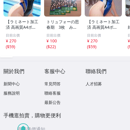
【ラミネート加工
トリュフォーの思
【ラミネート加工
済 高画質A4ポス
春期 3枚 みゆ
済 高画質A4ポス
ター】1583 AI美
き座 ジュリー
ター】1582 AI美
目前出價
目前出價
目前出價
女 イラスト ポス
デムソー ｋ
女 イラスト ポス
¥ 270
¥ 100
¥ 270
¥
ター セクシー か
ター セクシー か
(
$59
)
(
$22
)
(
$59
)
(
わいい 水着 下着
わいい 水着 下着
關於我們
客服中心
聯絡我們
新聞中心
常見問答
人才招募
服務說明
聯絡客服
最新公告
手機逛拍賣，購物更便利
商品降價通知