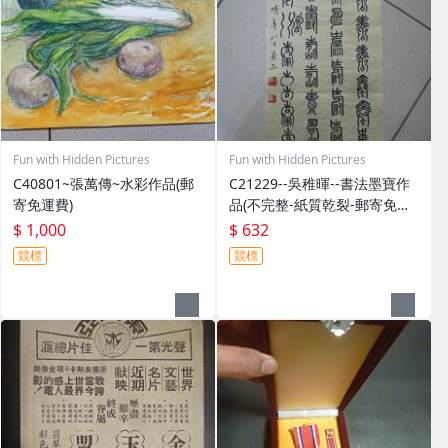
Fun with Hidden Pictures
Fun with Hidden Pictures
C40801~張萬傳~水彩作品(郵
C21229--吳稚暉--書法墨寶作
寄免運費)
品(不完整-紙質乾裂-郵寄免運
費)
$ 1,000
$ 632
競標
競標