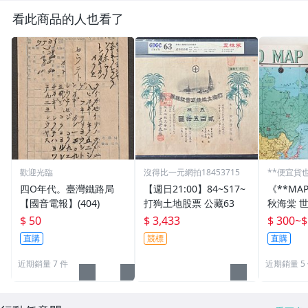
看此商品的人也看了
歡迎光臨
沒得比一元網拍18453715
**便宜貨
四O年代。臺灣鐵路局
【週日21:00】84~S17~
《**MA
【國音電報】(404)
打狗土地股票 公藏63
秋海棠 
國國旗) 
$ 50
$ 3,433
$ 300
~
$
直購
競標
直購
近期銷量 7 件
近期銷量 5