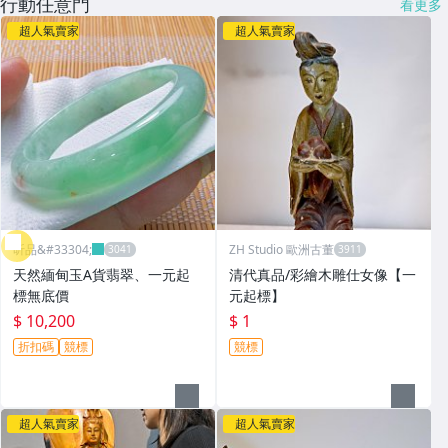
行動任意門
看更多
超人氣賣家
超人氣賣家
昕品&#33304;
ZH Studio 歐洲古董
天然緬甸玉A貨翡翠、一元起
清代真品/彩繪木雕仕女像【一
標無底價
元起標】
$ 10,200
$ 1
折扣碼
競標
競標
超人氣賣家
超人氣賣家