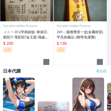
Fun with Hidden Pictures
Fun with Hidden Pictures
ㄨㄊㄇ-012早期絕版~東南亞-
241---服務獎章一盒(金屬材質)
戲院??-電影院?金玉盟-飛越杜
罕見收藏品~(郵寄免運費)
鵑窩(紙質乾裂-不完整一律郵
$ 200
$ 136
寄免運費)相關原版-電影本事
競標
競標
日本代購
看全部