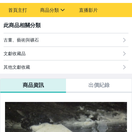
-
首頁主打
商品分類
直播影片
-
sign
古董、藝術與礦石
2
玩具、模型與公仔
古董、藝術與礦石
文獻收藏品
其他文獻收藏
商品資訊
出價紀錄